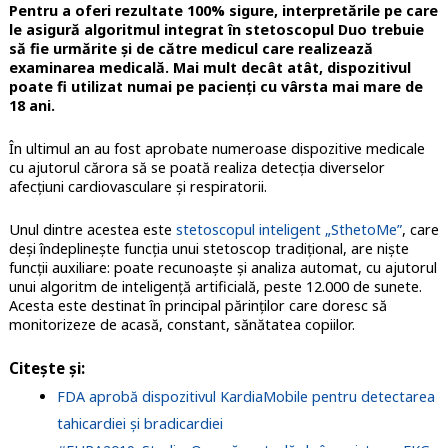
Pentru a oferi rezultate 100% sigure, interpretările pe care
le asigură algoritmul integrat în stetoscopul Duo trebuie
să fie urmărite și de către medicul care realizează
examinarea medicală. Mai mult decât atât, dispozitivul
poate fi utilizat numai pe pacienți cu vârsta mai mare de
18 ani.
În ultimul an au fost aprobate numeroase dispozitive medicale
cu ajutorul cărora să se poată realiza detecția diverselor
afecțiuni cardiovasculare și respiratorii.
Unul dintre acestea este
stetoscopul inteligent „SthetoMe”
, care
deși îndeplinește funcția unui stetoscop tradițional, are niște
funcții auxiliare: poate recunoaște și analiza automat, cu ajutorul
unui algoritm de inteligență artificială, peste 12.000 de sunete.
Acesta este destinat în principal părinților care doresc să
monitorizeze de acasă, constant, sănătatea copiilor.
Citește și:
FDA aprobă dispozitivul KardiaMobile pentru detectarea
tahicardiei și bradicardiei