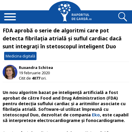
FDA aprobă o serie de algoritmi care pot
detecta fibrilația atrială și suflul cardiac dacă
sunt integrați în stetoscopul inteligent Duo
Medicina digitală
Ruxandra Schitea
19 februarie 2020
Citit de
4077
ori.
Un nou algoritm bazat pe inteligență artificială a fost
aprobat de către Food and Drug Administration (FDA)
pentru detecția suflului cardiac și a aritmiilor asociate cu
fibrilația atrială. Software-ul utilizat împreună cu
stetoscopul Duo, dezvoltat de compania
Eko
, este capabil
să interpreteze electrocardiograme și fonocardiograme.