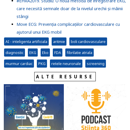
#EHRA2019. Studiu: O nouă metodă de înregistrare EKG,
care necesită semnale doar de la nivelul urechii și mâinii
stângi
Move ECG: Prevenția complicațiilor cardiovasculare cu
ajutorul unui EKG mobil
AI - inteligenta artificiala
aritmie
boli cardiovasculare
diagnostic
EKG
Eko
FDA
fibrilatie atriala
murmur cardiac
PKG
retele neuronale
screening
ALTE RESURSE