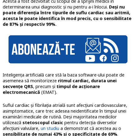
Acesta a fost dezvoltat cu scopul de a sprijini medicii în
determinarea unui diagnostic și nu pentru a-i înlocui.
Deși nu
poate diferenția între tipurile de suflu cardiac sau aritmii,
acesta le poate identifica în mod precis, cu o sensibilitate
de 87% și respectiv 99%.
Inteligența artificială care stă la baza software-ului poate de
asemenea să monitorizeze
ritmul cardiac, durata unei
secvențe QRS
, precum și
timpul de acționare
electromecanică
(EMAT).
Suflul cardiac și fibrilația atrială sunt afecțiuni cardiovasculare,
asimptomatice, care trec adesea neidentificate în timpul unei
examinări medicale de rutină. Deși majoritatea medicilor
utilizează
stetoscopul clasic
pentru detecția diverselor
afecțiuni valvulare,
un studiu
a demonstrat că acestea au o
sensibilitate de numai 43% și o specificitate de 69%
.