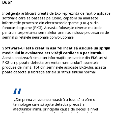
Duo?
Inteligența artificială creată de Eko reprezintă de fapt o aplicație
software care se bazează pe Cloud, capabilă să analizeze
informațiile provenite din electrocardiograme (EKG) și din
fonocardiograme (PKG). Aceasta folosește diverse metode
pentru interpretarea semnalelor primite, inclusiv procesarea de
semnal și rețelele neuronale convoluționale.
Software-ul este creat în așa fel încât să asigure un sprijin
medicului în evaluarea activității cardiace a pacientului.
Acesta analizează simultan informațiile provenite din EKG-uri și
PKG-uri și poate detecta prezența murmurului în sunetele
produse de inimă. Tot din semnalele asociate EKG-ului, acesta
poate detecta și fibrilația atrială și ritmul sinusal normal.
„Din prima zi, viziunea noastră a fost să creăm o
tehnologie care să ajute detecția precisă a
afecțiunilor inimii, principala cauză de deces la nivel