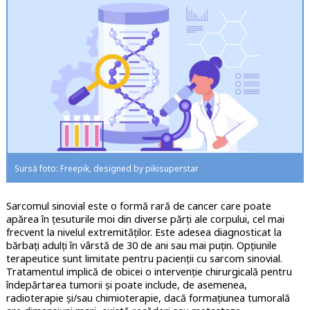
Sursă foto: Freepik, designed by pikisuperstar
Sarcomul sinovial este o formă rară de cancer care poate
apărea în ţesuturile moi din diverse părți ale corpului, cel mai
frecvent la nivelul extremităților. Este adesea diagnosticat la
bărbați adulți în vârstă de 30 de ani sau mai puţin. Opţiunile
terapeutice sunt limitate pentru pacienţii cu sarcom sinovial.
Tratamentul implică de obicei o intervenție chirurgicală pentru
îndepărtarea tumorii și poate include, de asemenea,
radioterapie și/sau chimioterapie, dacă formaţiunea tumorală