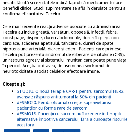
nesatisfăcută și rezultatele indică faptul
că medicamentul are
beneficii clinice. Studii suplimentare se află în derulate pentru a
confirma eficacitatea Tecelra.
Cele mai frecvente reacții adverse asociate cu administrarea
Tecelra au inclus greață, vărsături, oboseală, infecții, febră,
constipație, dispnee, dureri abdominale, dureri în piept non-
cardiace, scăderea apetitului, tahicardie, dureri de spate,
hipotensiune arterială, diaree și edem. Pacienţii care primesc
Tecelra
pot prezenta sindromul de eliberare de citokine (CRS),
un răspuns agresiv al sistemului imunitar, care poate pune viața
în pericol. Aceştia pot avea, de asemenea sindromul de
neurotoxicitate asociat celulelor efectoare imune.
Citeşte şi
:
STUDIU. O nouă terapie CAR-T pentru sarcomul HER2
avansat: răspuns antitumoral la 50% din pacienți
#ESMO20. Pembrolizumab crește supraviețuirea
pacienților cu forme rare de sarcom
#ESMO18. Pacienții cu sarcom au încredere în terapiile
alternative împotriva cancerului, fără a cunoaște riscurile
acestora