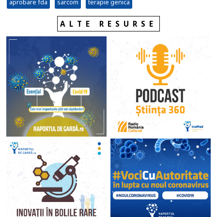
aprobare fda
sarcom
terapie genica
ALTE RESURSE