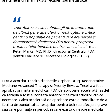
are dimensiuni mari, există recăderi sau metastaze.
„Aprobarea acestei tehnologii de imunoterapie
de ultimă generație oferă o nouă opțiune critică
pentru o populație de pacienți care are nevoie și
demonstrează dedicarea FDA pentru progresul
tratamentelor benefice pentru cancer.”
, a afirmat
Peter Marks, MD, Ph.D., director al Centrului FDA
pentru Evaluare și Cercetare Biologică (CBER).
FDA a acordat Tecelra distincţiile Orphan Drug, Regenerative
Medicine Advanced Therapy și Priority Review. Tecelra a fost
aprobat prin intermediul căii FDA de aprobare accelerată, astfel
că terapia a fost autorizată anterior finalizării studiilor clinice
necesare. Calea accelerată de aprobare este o modalitate de a
facilita disponibilitatea terapiilor
pentru boli sau afecțiuni grave
sau care pun viața în pericol, în care există o nevoie medicală