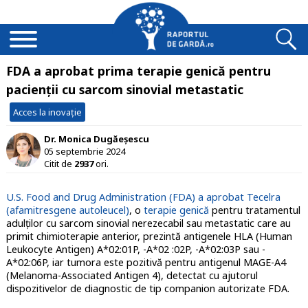
FDA a aprobat prima terapie genică pentru
pacienţii cu sarcom sinovial metastatic
Acces la inovație
Dr. Monica Dugăeșescu
05 septembrie 2024
Citit de
2937
ori.
U.S. Food and Drug Administration (FDA) a aprobat Tecelra
(afamitresgene autoleucel)
, o
terapie genică
pentru tratamentul
adulților cu sarcom sinovial nerezecabil sau metastatic care au
primit chimioterapie anterior, prezintă antigenele HLA (Human
Leukocyte Antigen) A*02:01P, -A*02 :02P, -A*02:03P sau -
A*02:06P, iar tumora este pozitivă pentru antigenul
MAGE-A4
(Melanoma-Associated Antigen 4), detectat cu ajutorul
dispozitivelor de diagnostic de tip companion autorizate FDA.