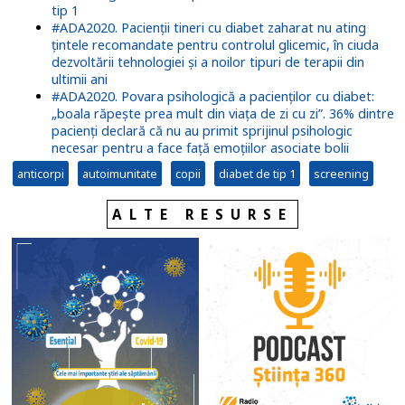
tip 1
#ADA2020. Pacienții tineri cu diabet zaharat nu ating
țintele recomandate pentru controlul glicemic, în ciuda
dezvoltării tehnologiei și a noilor tipuri de terapii din
ultimii ani
#ADA2020. Povara psihologică a pacienților cu diabet:
„boala răpește prea mult din viața de zi cu zi”. 36% dintre
pacienți declară că nu au primit sprijinul psihologic
necesar pentru a face față emoțiilor asociate bolii
anticorpi
autoimunitate
copii
diabet de tip 1
screening
ALTE RESURSE