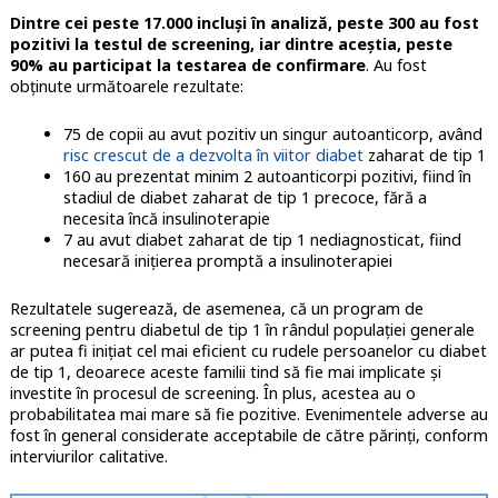
Dintre cei peste 17.000 incluşi în analiză, peste 300 au fost
pozitivi la testul de screening, iar dintre aceştia, peste
90% au participat la testarea de confirmare
. Au fost
obţinute următoarele rezultate:
75 de copii au avut pozitiv un singur autoanticorp, având
risc crescut de a dezvolta în viitor diabet
zaharat de tip 1
160 au prezentat minim 2 autoanticorpi pozitivi, fiind în
stadiul de diabet zaharat de tip 1 precoce, fără a
necesita încă insulinoterapie
7 au avut diabet zaharat de tip 1 nediagnosticat, fiind
necesară iniţierea promptă a insulinoterapiei
Rezultatele sugerează, de asemenea, că un program de
screening pentru diabetul de tip 1 în rândul populației generale
ar putea fi inițiat cel mai eficient cu rudele persoanelor cu diabet
de tip 1, deoarece aceste familii tind să fie mai implicate și
investite în procesul de screening. În plus, acestea au o
probabilitatea mai mare să fie pozitive. Evenimentele adverse au
fost în general considerate acceptabile de către părinți, conform
interviurilor calitative.