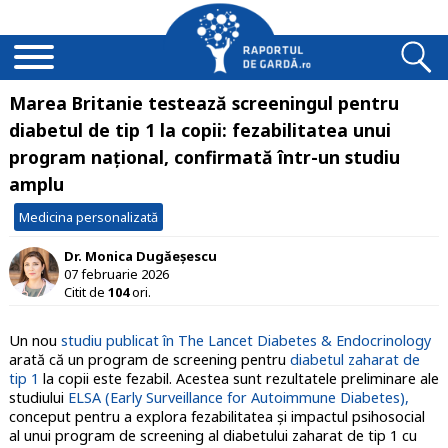
Marea Britanie testează screeningul pentru
diabetul de tip 1 la copii: fezabilitatea unui
program național, confirmată într-un studiu
amplu
Medicina personalizată
Dr. Monica Dugăeșescu
07 februarie 2026
Citit de
104
ori.
Un nou
studiu publicat în The Lancet Diabetes & Endocrinology
arată că un program de screening pentru
diabetul zaharat de
tip 1
la copii este fezabil. Acestea sunt rezultatele preliminare ale
studiului
ELSA (Early Surveillance for Autoimmune Diabetes),
conceput pentru a explora fezabilitatea şi impactul psihosocial
al unui program de screening al diabetului zaharat de tip 1 cu