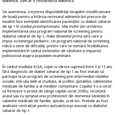
diabetice, cum ar fi cetoacidoza diabetică.
De asemenea, creşterea disponibilităţii terapiilor modificatoare
de boală pentru a întârzia necesarul administrării precoce de
insulină face esenţială identificarea pacienţilor cu diabet zaharat
de tip 1 în stadiul presimptomatic. Mai multe țări urmăresc
implementarea unui program național de screening pentru
diabetul zaharat de tip 1, Italia devenind prima ţară care a
impus screeningul pediatric. Un program național de screening
ridică o serie de dificulăţi, printre care se numără fezabilitatea
implementării în cadrul sistemelor de sănătate și impactul
psihosocial asupra populației examinate.
În cadrul studiului ELSA, copiii cu vârsta cuprinsă între 3 și 13 ani,
fără diagnostic de diabet zaharat de tip 1 au fost invitați să
participe la un program de screening prin intermediul rețelelor
sociale, site-ului web al studiului, al școlilor, spitalelor, cabinetelor
medicale de familie și al mediilor comunitare. Copiilor li s-a cerut
să furnizeze o probă de sânge capilar uscat (DBS), recoltată
acasă sau cu sprijinul unui profesionist din domeniul sănătății în
cabinete medicale de familie, spitale, școli etc. Probele au fost
analizate centralizat pentru autoanticorpi asociaţi cu diabetul
zaharat de tip 1.