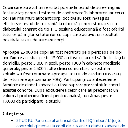
Copiii care au avut un rezultat pozitiv la testul de screening au
fost invitați pentru testarea de confirmare în laborator, iar cei cu
doi sau mai mulți autoanticorpi pozitivi au fost invitați să
efectueze testul de toleranță la glucoză pentru stadializarea
diabetului zaharat de tip 1. O sesiune educațională a fost oferită
tuturor părinților și tutorilor cu copii care au avut un rezultat
pozitiv la testul de autoanticorpi.
Aproape 25.000 de copii au fost recrutați pe o perioadă de doi
ani. Dintre aceştia, peste 15.000
au fost de acord să fie testați la
domiciliu, peste 5.000 în școli, peste 1300 în cabinete medicale
generale, peste 2.500 în alte clinici comunitare și restul în
spitale.
Au fost returnate aproape 18.000 de carduri DBS (rată
de returnare aproximativ 70%). Participanţii cu antecedente
familiale de diabet zaharat au fost suprareprezentaţi în cadrul
acestei cohorte. După excluderea celor care au prezentat un
volum al probei insuficient pentru analiză, au rămas peste
17.000 de participanţi la studiu.
Citeşte şi:
STUDIU. Pancreasul artificial Control-IQ îmbunătăţeşte
controlul glicemiei la copii de 2-6 ani cu diabet zaharat de