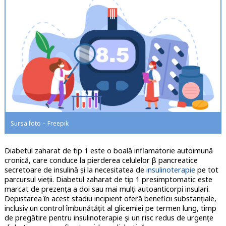
Sursa foto – Freepik
Diabetul zaharat de tip 1 este o boală inflamatorie autoimună
cronică, care conduce la pierderea celulelor β pancreatice
secretoare de insulină și la necesitatea de
insulinoterapie
pe tot
parcursul vieții. Diabetul zaharat de tip 1 presimptomatic este
marcat de prezența a doi sau mai mulți autoanticorpi insulari.
Depistarea în acest stadiu incipient oferă beneficii substanțiale,
inclusiv un control îmbunătățit al glicemiei pe termen lung, timp
de pregătire pentru insulinoterapie și un risc redus de urgențe