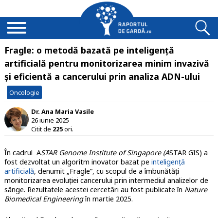
Fragle: o metodă bazată pe inteligență
artificială pentru monitorizarea minim invazivă
și eficientă a cancerului prin analiza ADN-ului
Oncologie
Dr. Ana Maria Vasile
26 iunie 2025
Citit de
225
ori.
În cadrul A
STAR Genome Institute of Singapore (A
STAR GIS) a
fost dezvoltat un algoritm inovator bazat pe
inteligență
artificială
, denumit „Fragle”, cu scopul de a îmbunătăți
monitorizarea evoluției cancerului prin intermediul analizelor de
sânge. Rezultatele acestei cercetări au fost publicate în
Nature
Biomedical Engineering
în martie 2025.