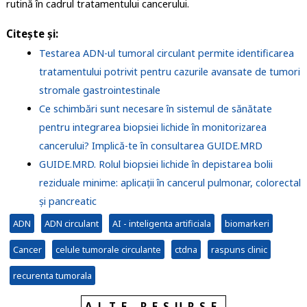
rutină în cadrul tratamentului cancerului.
Citește și:
Testarea ADN-ul tumoral circulant permite identificarea
tratamentului potrivit pentru cazurile avansate de tumori
stromale gastrointestinale
Ce schimbări sunt necesare în sistemul de sănătate
pentru integrarea biopsiei lichide în monitorizarea
cancerului? Implică-te în consultarea GUIDE.MRD
GUIDE.MRD. Rolul biopsiei lichide în depistarea bolii
reziduale minime: aplicații în cancerul pulmonar, colorectal
și pancreatic
ADN
ADN circulant
AI - inteligenta artificiala
biomarkeri
Cancer
celule tumorale circulante
ctdna
raspuns clinic
recurenta tumorala
ALTE RESURSE