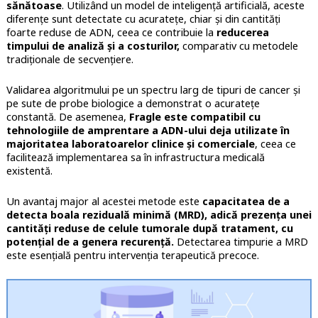
sănătoase
. Utilizând un model de inteligență artificială, aceste
diferențe sunt detectate cu acuratețe, chiar și din cantități
foarte reduse de ADN, ceea ce contribuie la
reducerea
timpului de analiză și a costurilor,
comparativ cu metodele
tradiționale de secvențiere.
Validarea algoritmului pe un spectru larg de tipuri de cancer și
pe sute de probe biologice a demonstrat o acuratețe
constantă. De asemenea,
Fragle este compatibil cu
tehnologiile de amprentare a ADN-ului deja utilizate în
majoritatea laboratoarelor clinice și comerciale
, ceea ce
facilitează implementarea sa în infrastructura medicală
existentă.
Un avantaj major al acestei metode este
capacitatea de a
detecta boala reziduală minimă (MRD), adică prezența unei
cantități reduse de celule tumorale după tratament, cu
potențial de a genera recurență.
Detectarea timpurie a MRD
este esențială pentru intervenția terapeutică precoce.