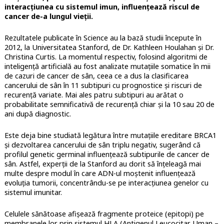
interacțiunea cu sistemul imun, influențează riscul de
cancer de-a lungul vieții.
Rezultatele publicate în Science au la bază studii începute în
2012, la Universitatea Stanford, de Dr. Kathleen Houlahan și Dr.
Christina Curtis. La momentul respectiv, folosind algoritmi de
inteligență artificială au fost analizate mutațiile somatice în mii
de cazuri de cancer de sân, ceea ce a dus la clasificarea
cancerului de sân în 11 subtipuri cu prognostice și riscuri de
recurență variate. Mai ales patru subtipuri au arătat o
probabilitate semnificativă de recurență chiar și la 10 sau 20 de
ani după diagnostic.
Este deja bine studiată legătura între mutațiile ereditare BRCA1
și dezvoltarea cancerului de sân triplu negativ, sugerând că
profilul genetic germinal influențează subtipurile de cancer de
sân. Astfel, experții de la Stanford au dorit să înțeleagă mai
multe despre modul în care ADN-ul moștenit influențează
evoluția tumorii, concentrându-se pe interacțiunea genelor cu
sistemul imunitar.
Celulele sănătoase afișează fragmente proteice (epitopi) pe
membranele lor prin sistemul HLA (Antigenul Leucocitar Uman –