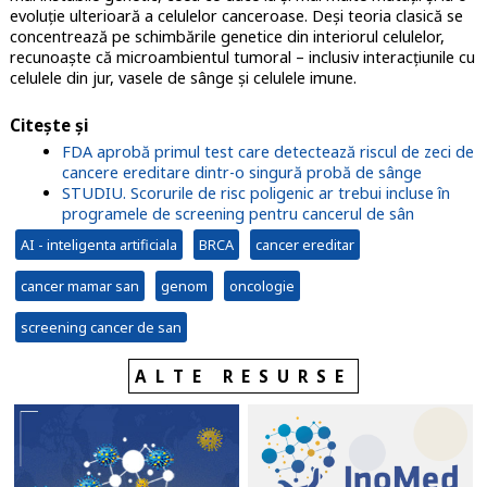
evoluție ulterioară a celulelor canceroase. Deși teoria clasică se
concentrează pe schimbările genetice din interiorul celulelor,
recunoaște că microambientul tumoral – inclusiv interacțiunile cu
celulele din jur, vasele de sânge și celulele imune.
Citește și
FDA aprobă primul test care detectează riscul de zeci de
cancere ereditare dintr-o singură probă de sânge
STUDIU. Scorurile de risc poligenic ar trebui incluse în
programele de screening pentru cancerul de sân
AI - inteligenta artificiala
BRCA
cancer ereditar
cancer mamar san
genom
oncologie
screening cancer de san
ALTE RESURSE