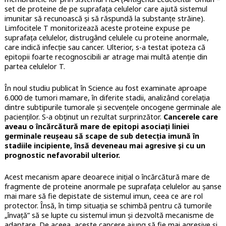
set de proteine de pe suprafața celulelor care ajută sistemul
imunitar să recunoască și să răspundă la substanțe străine).
Limfocitele T monitorizează aceste proteine expuse pe
suprafața celulelor, distrugând celulele cu proteine anormale,
care indică infecție sau cancer. Ulterior, s-a testat ipoteza că
epitopii foarte recognoscibili ar atrage mai multă atenție din
partea celulelor T.
În noul studiu publicat în Science au fost examinate aproape
6.000 de tumori mamare, în diferite stadii, analizând corelația
dintre subtipurile tumorale și secvențele oncogene germinale ale
pacienților. S-a obținut un rezultat surprinzător.
Cancerele care
aveau o încărcătură mare de epitopi asociați liniei
germinale reușeau să scape de sub detecția imună în
stadiile incipiente, însă deveneau mai agresive și cu un
prognostic nefavorabil ulterior.
Acest mecanism apare deoarece inițial o încărcătură mare de
fragmente de proteine anormale pe suprafața celulelor au șanse
mai mare să fie depistate de sistemul imun, ceea ce are rol
protector. Însă, în timp situația se schimbă pentru că tumorile
„învață” să se lupte cu sistemul imun și dezvoltă mecanisme de
adaptare. De aceea, aceste cancere ajung să fie mai agresive și