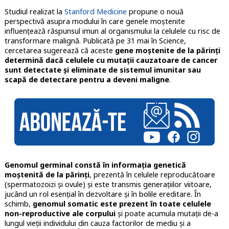
Studiul realizat la
Stanford Medicine
propune o nouă
perspectivă asupra modului în care genele moștenite
influențează răspunsul imun al organismului la celulele cu risc de
transformare malignă. Publicată pe 31 mai în Science,
cercetarea sugerează că aceste
gene moștenite de la părinți
determină dacă celulele cu mutații cauzatoare de cancer
sunt detectate și eliminate de sistemul imunitar sau
scapă de detectare pentru a deveni maligne
.
Genomul germinal constă în informația genetică
moștenită de la părinți
, prezentă în celulele reproducătoare
(spermatozoizi și ovule) și este transmis generațiilor viitoare,
jucând un rol esențial în dezvoltare și în bolile ereditare. În
schimb,
genomul somatic este prezent în toate celulele
non-reproductive ale corpului
și poate acumula mutații de-a
lungul vieții individului din cauza factorilor de mediu și a