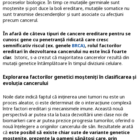
proceselor biologice. În timp ce mutațiile germinale sunt
moștenite și pot duce la boli ereditare, mutațiile somatice nu
sunt transmise descendenților și sunt asociate cu afecțiuni
precum cancerul.
În afară de câteva tipuri de cancere ereditare pentru se
cunosc gene cu penetranță ridicată care cresc
semnificativ riscul (ex. genele
BRCA)
, rolul factorilor
ereditari în dezvoltarea cancerului nu este încă foarte
clar.
Istoric, s-a crezut că majoritatea cancerelor rezultă din
mutații genetice întâmplătoare în timpul diviziunii celulare.
Explorarea factorilor genetici moșteniți în clasificarea și
evoluția cancerului
Noile date indică faptul că iniținerea unei tumori nu este un
proces aleator, ci este determinat de o interacțiune complexă
între factori ereditari și mecanismele imune. Această nouă
perspectivă ar putea sta la baza dezvoltării unei clase noi de
biomarkeri care ar putea prezice progresia tumorilor, oferind o
nouă înțelegere a originilor cancerului de sân. Rezultatele arată
că
este posibil să existe chiar sute de variante genetice
moștenite, prezente la oameni sănătoși care, prin