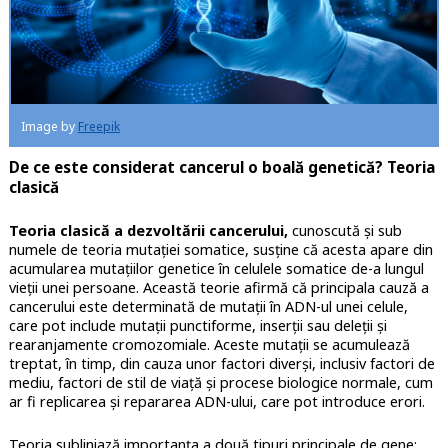
Image by
Freepik
De ce este considerat cancerul o boală genetică? Teoria
clasică
Teoria clasică a dezvoltării cancerului,
cunoscută și sub
numele de teoria mutației somatice, susține că acesta apare din
acumularea mutațiilor genetice în celulele somatice de-a lungul
vieții unei persoane. Această teorie afirmă că principala cauză a
cancerului este determinată de mutații în ADN-ul unei celule,
care pot include mutații punctiforme, inserții sau deleții și
rearanjamente cromozomiale. Aceste mutații se acumulează
treptat, în timp, din cauza unor factori diverși, inclusiv factori de
mediu, factori de stil de viață și procese biologice normale, cum
ar fi replicarea și repararea ADN-ului, care pot introduce erori.
Teoria subliniază importanța a două tipuri principale de gene: