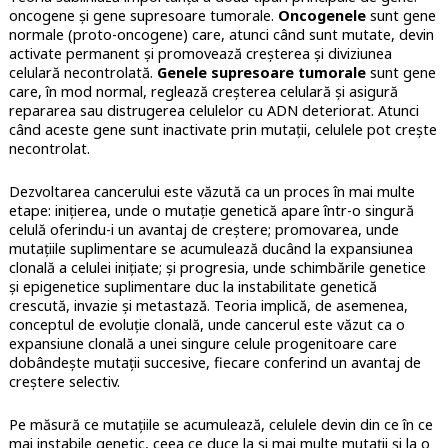
oncogene și gene supresoare tumorale.
Oncogenele
sunt gene
normale (proto-oncogene) care, atunci când sunt mutate, devin
activate permanent și promovează creșterea și diviziunea
celulară necontrolată.
Genele supresoare tumorale
sunt gene
care, în mod normal, reglează creșterea celulară și asigură
repararea sau distrugerea celulelor cu ADN deteriorat. Atunci
când aceste gene sunt inactivate prin mutații, celulele pot crește
necontrolat.
Dezvoltarea cancerului este văzută ca un proces în mai multe
etape: inițierea, unde o mutație genetică apare într-o singură
celulă oferindu-i un avantaj de creștere; promovarea, unde
mutațiile suplimentare se acumulează ducând la expansiunea
clonală a celulei inițiate; și progresia, unde schimbările genetice
și epigenetice suplimentare duc la instabilitate genetică
crescută, invazie și metastază. Teoria implică, de asemenea,
conceptul de evoluție clonală, unde cancerul este văzut ca o
expansiune clonală a unei singure celule progenitoare care
dobândește mutații succesive, fiecare conferind un avantaj de
creștere selectiv.
Pe măsură ce mutațiile se acumulează, celulele devin din ce în ce
mai instabile genetic, ceea ce duce la și mai multe mutații și la o