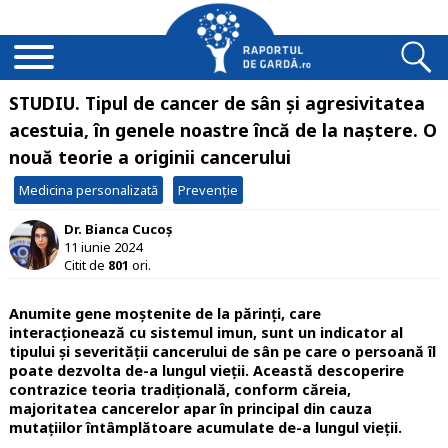
STUDIU. Tipul de cancer de sân și agresivitatea
acestuia, în genele noastre încă de la naştere. O
nouă teorie a originii cancerului
Medicina personalizată
Prevenție
Dr. Bianca Cucoș
11 iunie 2024
Citit de
801
ori.
Anumite gene moștenite de la părinți, care
interacționează cu sistemul imun, sunt un indicator al
tipului și severității cancerului de sân pe care o persoană îl
poate dezvolta de-a lungul vieții. Această descoperire
contrazice teoria tradițională, conform căreia,
majoritatea cancerelor apar în principal din cauza
mutațiilor întâmplătoare acumulate de-a lungul vieții.