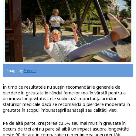
Image by
Freepik
În timp ce rezultatele nu susțin recomandările generale de
pierdere în greutate în rândul femeilor mai în vârstă pentru a
promova longevitatea, ele subliniază importanța urmării
sfaturilor medicale dacă se recomandă o pierdere moderată în
greutate în scopul îmbunătățirii sănătății sau calității vieții.
Pe de altă parte, creșterea cu 5% sau mai mult în greutate în
decurs de trei ani nu pare să aibă un impact asupra longevității
peste 90 de ani, în comparație cu menținerea unei greutăți