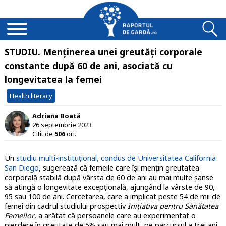
STUDIU. Menținerea unei greutăți corporale
constante după 60 de ani, asociată cu
longevitatea la femei
Health literacy
Adriana Boată
26 septembrie 2023
Citit de
506
ori.
Un
studiu multi-instituțional, condus de Universitatea California
San Diego
, sugerează că femeile care își mențin greutatea
corporală stabilă după vârsta de 60 de ani au mai multe șanse
să atingă o longevitate excepțională, ajungând la vârste de 90,
95 sau 100 de ani. Cercetarea, care a implicat peste 54 de mii de
femei din cadrul studiului prospectiv
Inițiativa pentru Sănătatea
Femeilor
, a arătat că persoanele care au experimentat o
pierdere în greutate de 5% sau mai mult, pe parcursul a trei ani,