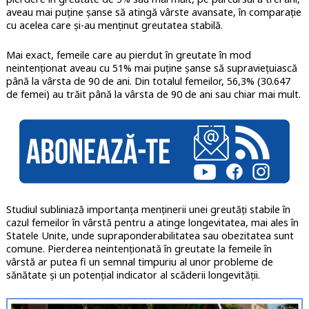
aveau mai puține șanse să atingă vârste avansate, în comparație
cu acelea care și-au menținut greutatea stabilă.
Mai exact, femeile care au pierdut în greutate în mod
neintenționat aveau cu 51% mai puține șanse să supraviețuiască
până la vârsta de 90 de ani. Din totalul femeilor, 56,3% (30.647
de femei) au trăit până la vârsta de 90 de ani sau chiar mai mult.
Studiul subliniază importanța menținerii unei greutăți stabile în
cazul femeilor în vârstă pentru a atinge longevitatea, mai ales în
Statele Unite, unde supraponderabilitatea sau obezitatea sunt
comune. Pierderea neintenționată în greutate la femeile în
vârstă ar putea fi un semnal timpuriu al unor probleme de
sănătate și un potențial indicator al scăderii longevității.