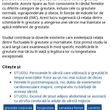
constante. Aceste tipare au fost consistente în rândul femeilor
cu diferite categorii de greutate, inclusiv cele cu greutate
normală, supraponderale și obeze, în funcție de indicele lor de
masă corporală (IMC). Acest lucru sugerează că relația dintre
schimbările în greutate și atingerea unei vârste mai înaintate se
aplică indiferent de greutate.
Studiul contribuie la dovezile existente care evidențiază relația
dintre fluctuațiile în greutate și mortalitate. Este primul studiu la
scară largă care examinează în mod specific modificările în
greutate mai târziu în viață și legătura lor cu longevitatea
excepțională.
Citește și:
STUDIU. Persoanele în vârstă care utilizează și greutăți în
timpul exercițiilor fizice au un risc mai scăzut de deces
Femeile în postmenopauză, risc dublu de evenimente
cardiovasculare majore, comparativ cu bărbații de
aceeași vârstă
STUDIU. Excesul de țesut adipos abdominal se asociază
cu atrofia cerebrală la adulții de vârstă mijlocie
greutate corporala
longevitate
sanatatea femeii
varstnici