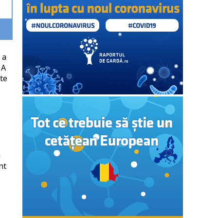
 a
 A
te
n
nt