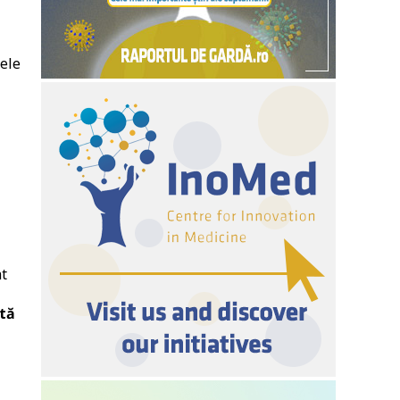
ţele
at
ntă