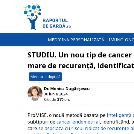
MEDICINA PERSONALIZATĂ
IMUNO-ONC
STUDIU. Un nou tip de cancer 
mare de recurență, identificat 
Medicina digitală
Dr. Monica Dugăeșescu
30 iunie 2024
Citit de
370
ori.
ProMiSE, o nouă metodă bazată pe
inteligenţă a
subtipuri de
cancer endometrial
, identificând,
care
se asociază cu riscul ridicat de recurenţe al