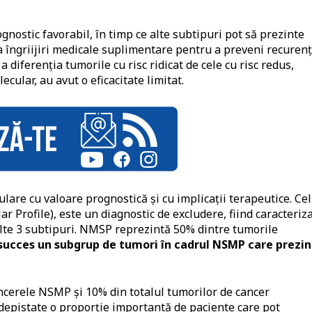
nostic favorabil, în timp ce alte subtipuri pot să prezinte
a îngriijiri medicale suplimentare pentru a preveni recuren
a diferenţia tumorile cu risc ridicat de cele cu risc redus,
cular, au avut o eficacitate limitat.
lare cu valoare prognostică şi cu implicaţii terapeutice. Cel
 Profile), este un diagnostic de excludere, fiind caracteriz
lalte 3 subtipuri. NMSP reprezintă 50% dintre tumorile
 succes un subgrup de tumori în cadrul NSMP care prezi
ncerele NSMP şi 10% din totalul tumorilor de cancer
 depistate o proporţie importantă de paciente care pot