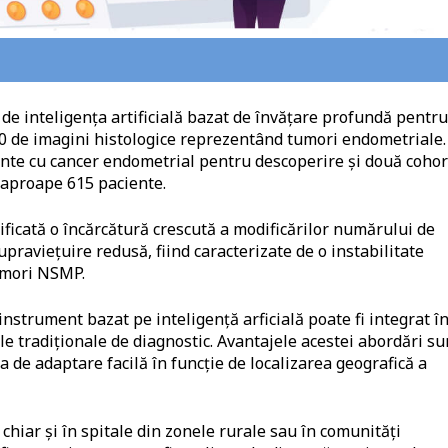
l de inteligenţa artificială bazat de învăţare profundă pentru
2300 de imagini histologice reprezentând tumori endometriale.
iente cu cancer endometrial pentru descoperire şi două cohor
 aproape 615 paciente.
ificată o încărcătură crescută a modificărilor numărului de
pravieţuire redusă, fiind caracterizate de o instabilitate
tumori NSMP.
instrument bazat pe inteligenţă arficială poate fi integrat î
 tradiţionale de diagnostic. Avantajele acestei abordări su
a de adaptare facilă în funcţie de localizarea geografică a
 chiar şi în spitale din zonele rurale sau în comunităţi