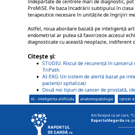
îndepărtate de centrele mari de diagnostic, pot 
ProMiSE. Pe baza încadrării subtipului în clasa
terapeutice necesare în unităţile de îngrijiri me
Astfel, noua abordare bazată pe inteligenţă arti
endometrial ar putea să favorizeze accesul ech
diagnosticate cu această neoplazie, indiferent 
Citeşte şi
:
STUDIU. Riscul de recurență în cancerul d
TriPath
AI-EKG: Un sistem de alertă bazat pe inte
pacienții spitalizați
Două noi tipuri de cancer de prostată, ide
AI - inteligenta artificiala
anatomopatologie
cancer e
Am început cu un curs, “C
Raportuldegarda.ro
, p