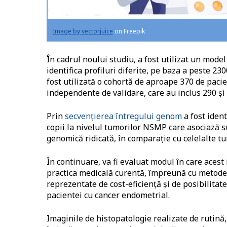
Image by vectorjuice
on Freepik
În cadrul noului studiu, a fost utilizat un mode
identifica profiluri diferite, pe baza a peste 
fost utilizată o cohortă de aproape 370 de pac
independente de validare, care au inclus 290 şi
Prin
secvenţierea întregului genom
a fost ident
copii la nivelul tumorilor NSMP care asociază su
genomică ridicată, în comparaţie cu celelalte 
În continuare, va fi evaluat modul în care acest 
practica medicală curentă, împreună cu metodele
reprezentate de cost-eficienţă şi de posibilitate
pacientei cu cancer endometrial.
Imaginile de histopatologie realizate de rutină,