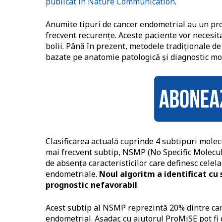
publicat în Nature Communication
.
Anumite tipuri de cancer endometrial au un prog
frecvent recurenţe. Aceste paciente vor necesit
bolii. Până în prezent, metodele tradiţionale de 
bazate pe anatomie patologică şi diagnostic mole
Clasificarea actuală cuprinde 4 subtipuri molecu
mai frecvent subtip, NSMP (No Specific Molecular
de absenţa caracteristicilor care definesc cele
endometriale.
Noul algoritm a identificat cu
prognostic nefavorabil
.
Acest subtip al NSMP reprezintă 20% dintre ca
endometrial. Aşadar, cu ajutorul ProMiSE pot fi