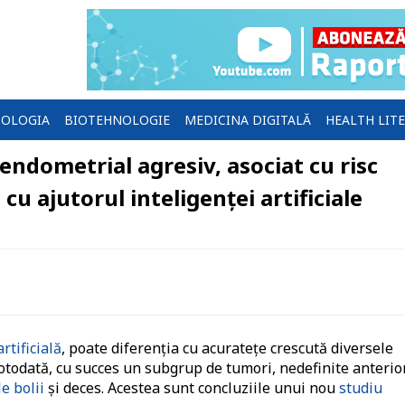
OLOGIA
BIOTEHNOLOGIE
MEDICINA DIGITALĂ
HEALTH LIT
endometrial agresiv, asociat cu risc
cu ajutorul inteligenței artificiale
rtificială
, poate diferenţia cu acurateţe crescută diversele
 totodată, cu succes un subgrup de tumori, nedefinite anterior
e bolii
şi deces. Acestea sunt concluziile unui nou
studiu