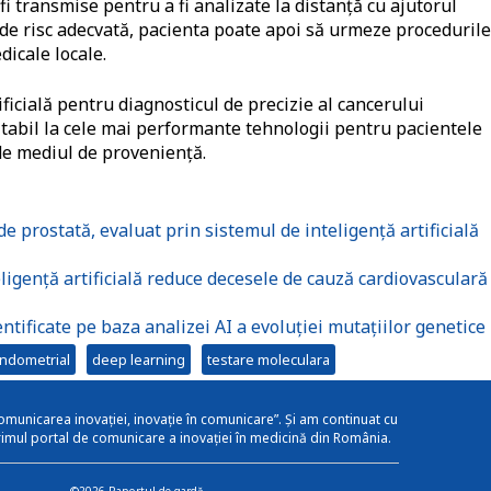
fi transmise pentru a fi analizate la distanţă cu ajutorul
 de risc adecvată, pacienta poate apoi să urmeze procedurile
dicale locale.
ficială pentru diagnosticul de precizie al cancerului
itabil la cele mai performante tehnologii pentru pacientele
de mediul de provenienţă.
e prostată, evaluat prin sistemul de inteligență artificială
ligență artificială reduce decesele de cauză cardiovasculară
ntificate pe baza analizei AI a evoluției mutațiilor genetice
ndometrial
deep learning
testare moleculara
omunicarea inovației, inovație în comunicare”. Și am continuat cu
rimul portal de comunicare a inovației în medicină din România.
©2026 Raportul de gardă