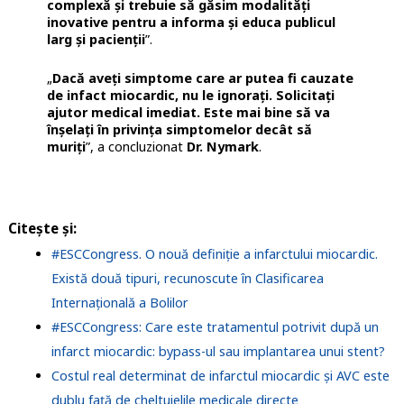
complexă și trebuie să găsim modalități
inovative pentru a informa și educa publicul
larg și pacienții
”.
„
Dacă aveți simptome care ar putea fi cauzate
de infact miocardic, nu le ignorați. Solicitați
ajutor medical imediat. Este mai bine să va
înșelați în privința simptomelor decât să
muriți
”, a concluzionat
Dr. Nymark
.
Citește și:
#ESCCongress. O nouă definiție a infarctului miocardic.
Există două tipuri, recunoscute în Clasificarea
Internațională a Bolilor
#ESCCongress: Care este tratamentul potrivit după un
infarct miocardic: bypass-ul sau implantarea unui stent?
Costul real determinat de infarctul miocardic și AVC este
dublu față de cheltuielile medicale directe