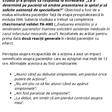
Studiul și-a propus să răspundă la întrebarea:
„Ce îi
determină pe pacienți să amâne prezentarea la spital și să
solicite asistență de specialitate?”
. Obiectivul a fost de a
evalua atitudinea pacienților față de etapa prespitalicească în
evoluția IMA. Subiecții studiului a trebuit să completeze
chestionarul validat PA-AMI
(
„Evaluarea emoțiilor și a
tendințelor pacienților înaintea solicitării asistenței medicale în
cazul infarctului miocardic acut”
). Rezultatele au arătat pentru
prima dată
două reacții generale
în rândul pacienților cu
infarct.
Percepția asupra incapacității de a acționa a avut un impact
semnificativ asupra pacienților care au așteptat mai mult de 12
ore. Afirmațiile acestora au fost următoarele:
„Atunci când au debutat simptomele, am pierdut orice
putere de acționa”;
„Nu am știu ce să fac atunci când au apărut
simptomele”;
„Am fost paralizat de simptome”;
„La debut, am simțit că am pierdut controlul asupra
mea”.