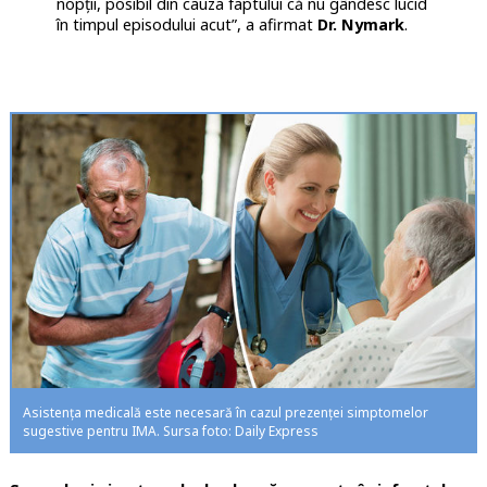
nopții, posibil din cauza faptului că nu gândesc lucid
în timpul episodului acut”, a afirmat
Dr. Nymark
.
Asistența medicală este necesară în cazul prezenței simptomelor
sugestive pentru IMA. Sursa foto: Daily Express