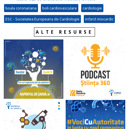
boala coronariana
boli cardiovasculare
cardiologie
ESC - Societatea Europeana de Cardiologie
infarct miocardic
ALTE RESURSE