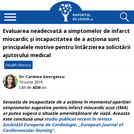
Evaluarea neadecvată a simptomelor de infarct
miocardic și incapacitatea de a acționa sunt
principalele motive pentru întârzierea solicitării
ajutorului medical
Health literacy
Dr. Carmina Georgescu
10 iunie 2019
Citit de
4336
ori.
Senzația de incapacitate de a acționa în momentul apariției
simptomelor sugestive pentru infarct miocardic acut (IMA)
ar putea sugera o situație amenințătoare de viață. Aceasta
este concluzia unui
studiu publicat recent în revista
Societății Europene de Cardiologie, „European Journal of
Cardiovascular Nursing”
.