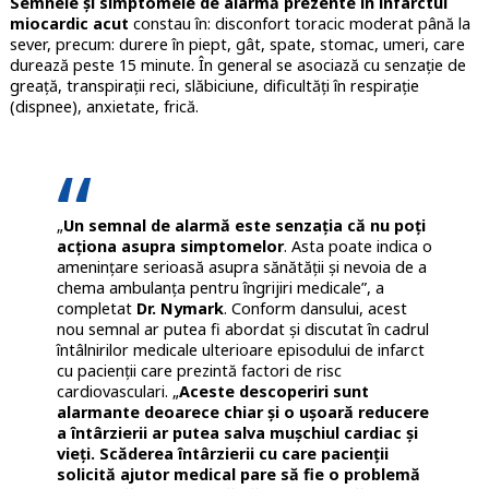
Semnele și simptomele de alarmă prezente în infarctul
miocardic acut
constau în: disconfort toracic moderat până la
sever, precum: durere în piept, gât, spate, stomac, umeri, care
durează peste 15 minute. În general se asociază cu senzație de
greață, transpirații reci, slăbiciune, dificultăți în respirație
(dispnee), anxietate, frică.
„
Un semnal de alarmă este senzația că nu poți
acționa asupra simptomelor
. Asta poate indica o
amenințare serioasă asupra sănătății și nevoia de a
chema ambulanța pentru îngrijiri medicale”, a
completat
Dr. Nymark
. Conform dansului, acest
nou semnal ar putea fi abordat și discutat în cadrul
întâlnirilor medicale ulterioare episodului de infarct
cu pacienții care prezintă factori de risc
cardiovasculari. „
Aceste descoperiri sunt
alarmante deoarece chiar și o ușoară reducere
a întârzierii ar putea salva mușchiul cardiac și
vieți. Scăderea întârzierii cu care pacienții
solicită ajutor medical pare să fie o problemă