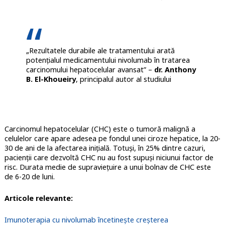
„Rezultatele durabile ale tratamentului arată
potențialul medicamentului nivolumab în tratarea
carcinomului hepatocelular avansat” –
dr. Anthony
B. El-Khoueiry
, principalul autor al studiului
Carcinomul hepatocelular (CHC) este o tumoră malignă a
celulelor care apare adesea pe fondul unei ciroze hepatice, la 20-
30 de ani de la afectarea inițială. Totuși, în 25% dintre cazuri,
pacienții care dezvoltă CHC nu au fost supuși niciunui factor de
risc. Durata medie de supraviețuire a unui bolnav de CHC este
de 6-20 de luni.
Articole relevante:
Imunoterapia cu nivolumab încetinește creșterea