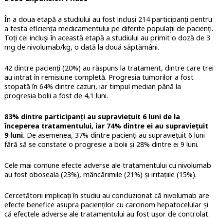
În a doua etapă a studiului au fost incluși 214 participanți pentru
a testa eficiența medicamentului pe diferite populații de pacienți.
Toți cei incluși în această etapă a studiului au primit o doză de 3
mg de nivolumab/kg, o dată la două săptămâni.
42 dintre pacienți (20%) au răspuns la tratament, dintre care trei
au intrat în remisiune completă. Progresia tumorilor a fost
stopată în 64% dintre cazuri, iar timpul median până la
progresia bolii a fost de 4,1 luni.
83% dintre participanți au supraviețuit 6 luni de la
începerea tratamentului, iar 74% dintre ei au supraviețuit
9 luni.
De asemenea, 37% dintre pacienți au supraviețuit 6 luni
fără să se constate o progresie a bolii și 28% dintre ei 9 luni.
Cele mai comune efecte adverse ale tratamentului cu nivolumab
au fost oboseala (23%), mâncărimile (21%) și iritațiile (15%).
Cercetătorii implicați în studiu au concluzionat că nivolumab are
efecte benefice asupra pacienților cu carcinom hepatocelular și
că efectele adverse ale tratamentului au fost ușor de controlat.