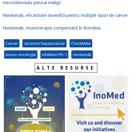
mezoteliomului pleural malign
Nivolumab, eficacitate dovedită pentru multiple tipuri de cancer
Nivolumab, imunoterapie compensată în România
Cancer
carcinom hepatocelular
CheckMate
imuno-oncologie
inhibitori PD-1
nivolumab
ALTE RESURSE