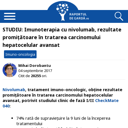
STUDIU: Imunoterapia cu nivolumab, rezultate
promițătoare în tratarea carcinomului
hepatocelular avansat
Imuno-oncologia
Mihai Dorobantu
04 septembrie 2017
Citit de
20255
ori.
Nivolumab
, tratament imuno-oncologic, obține rezultate
promițătoare în tratarea carcinomului hepatocelular
avansat, potrivit studiului clinic de fază I/II
CheckMate
040
:
74% rată de supraviețuire la 9 luni de la începerea
tratamentului