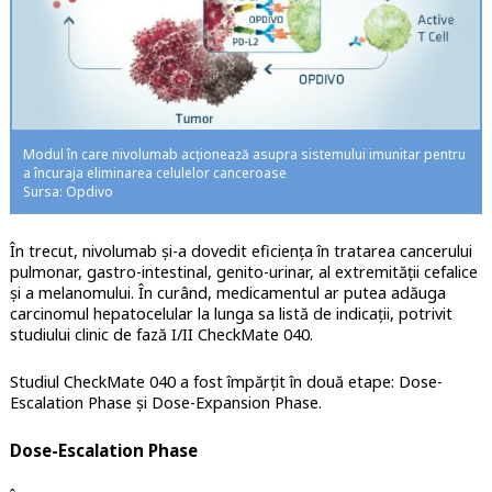
Modul în care nivolumab acționează asupra sistemului imunitar pentru
a încuraja eliminarea celulelor canceroase
Sursa: Opdivo
În trecut, nivolumab și-a dovedit eficiența în tratarea cancerului
pulmonar, gastro-intestinal, genito-urinar, al extremității cefalice
și a melanomului. În curând, medicamentul ar putea adăuga
carcinomul hepatocelular la lunga sa listă de indicații, potrivit
studiului clinic de fază I/II CheckMate 040.
Studiul CheckMate 040 a fost împărțit în două etape: Dose-
Escalation Phase și Dose-Expansion Phase.
Dose-Escalation Phase