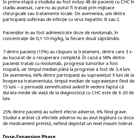
În prima etapă a studiului au fost incluși 48 de pacienți cu CHC în
stadiu avansat, care nu au putut fi tratați prin mijloace
chirurgicale sau tratamente locale. De asemenea, unii dintre
participanți sufereau de infecție cu virus hepatitic B sau C.
Pacienților le-au fost administrate doze de nivolumab, în
concentrație de 0,1-10 mg/kg, la fiecare două săptămâni.
7 dintre pacienți (15%) au răspuns la tratament, dintre care 3 s-
au bucurat de o recuperare completă. În cazul a 58% dintre
pacienții tratați cu nivolumab, progresia tumorilor a fost
stopată, iar timpul median până la progresie a fost de 3,4 luni.
De asemenea, 66% dintre participanți au supraviețuit 9 luni de la
începerea tratamentului, timpul median de supraviețuire fiind de
15 luni – o perioadă semnificativă având în vedere faptul că
durata medie de viață de la diagnosticul cu CHC este de 6-20 de
luni.
25% dintre pacienți au suferit efecte adverse, 6% fiind grave.
Studiul a arătat că efectele adverse nu au avut legătură cu doza
de medicament primită, nefiind depistat un nivel maxim tolerat.
Dose-Expansion Phase