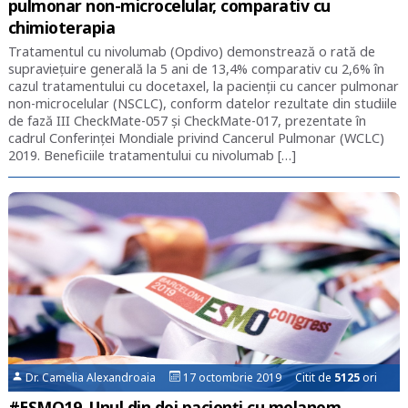
pulmonar non-microcelular, comparativ cu
chimioterapia
Tratamentul cu nivolumab (Opdivo) demonstrează o rată de
supraviețuire generală la 5 ani de 13,4% comparativ cu 2,6% în
cazul tratamentului cu docetaxel, la pacienții cu cancer pulmonar
non-microcelular (NSCLC), conform datelor rezultate din studiile
de fază III CheckMate-057 și CheckMate-017, prezentate în
cadrul Conferinței Mondiale privind Cancerul Pulmonar (WCLC)
2019. Beneficiile tratamentului cu nivolumab […]
Dr. Camelia Alexandroaia
17 octombrie 2019 Citit de
5125
ori
#ESMO19. Unul din doi pacienţi cu melanom