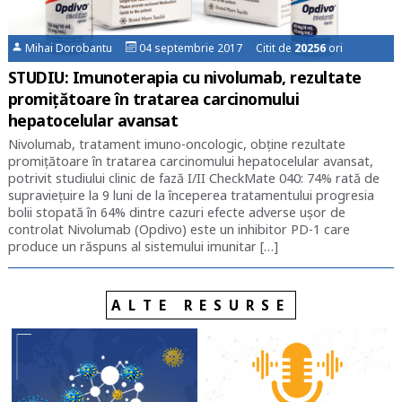
Mihai Dorobantu
04 septembrie 2017 Citit de
20256
ori
STUDIU: Imunoterapia cu nivolumab, rezultate
promițătoare în tratarea carcinomului
hepatocelular avansat
Nivolumab, tratament imuno-oncologic, obține rezultate
promițătoare în tratarea carcinomului hepatocelular avansat,
potrivit studiului clinic de fază I/II CheckMate 040: 74% rată de
supraviețuire la 9 luni de la începerea tratamentului progresia
bolii stopată în 64% dintre cazuri efecte adverse ușor de
controlat Nivolumab (Opdivo) este un inhibitor PD-1 care
produce un răspuns al sistemului imunitar […]
ALTE RESURSE