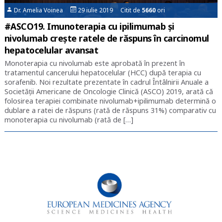
Dr. Amelia Voinea
29 iulie 2019 Citit de
5660
ori
#ASCO19. Imunoterapia cu ipilimumab și
nivolumab crește ratele de răspuns în carcinomul
hepatocelular avansat
Monoterapia cu nivolumab este aprobată în prezent în
tratamentul cancerului hepatocelular (HCC) după terapia cu
sorafenib. Noi rezultate prezentate în cadrul Întâlnirii Anuale a
Societății Americane de Oncologie Clinică (ASCO) 2019, arată că
folosirea terapiei combinate nivolumab+ipilimumab determină o
dublare a ratei de răspuns (rată de răspuns 31%) comparativ cu
monoterapia cu nivolumab (rată de […]