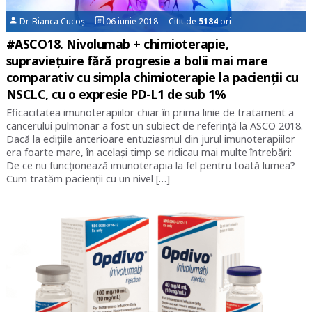
Dr. Bianca Cucoș
06 iunie 2018 Citit de
5184
ori
#ASCO18. Nivolumab + chimioterapie,
supraviețuire fără progresie a bolii mai mare
comparativ cu simpla chimioterapie la pacienții cu
NSCLC, cu o expresie PD-L1 de sub 1%
Eficacitatea imunoterapiilor chiar în prima linie de tratament a
cancerului pulmonar a fost un subiect de referință la ASCO 2018.
Dacă la edițiile anterioare entuziasmul din jurul imunoterapiilor
era foarte mare, în același timp se ridicau mai multe întrebări:
De ce nu funcționează imunoterapia la fel pentru toată lumea?
Cum tratăm pacienții cu un nivel […]