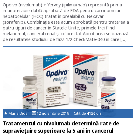
Opdivo (nivolumab) + Yervoy (ipilimumab) reprezintă prima
imunoterapie dublă aprobată de FDA pentru carcinomului
hepatocelular (HCC) tratat în prealabil cu Nexavar
(sorafenib). Combinația este acum aprobată pentru tratarea a
patru tipuri de cancer în Statele Unite, primele trei fiind
melanomul, cancerul renal și colorectal. Aprobarea se bazează
pe rezultatele studiului de fază 1/2 CheckMate-040 în care […]
Maria Dida
12 noiembrie 2019 Citit de
4156
ori
Tratamentul cu nivolumab determină rate de
supraviețuire superioare la 5 ani în cancerul