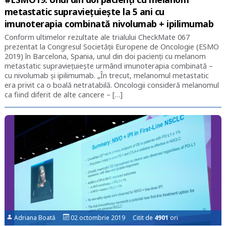
metastatic supraviețuiește la 5 ani cu
imunoterapia combinată nivolumab + ipilimumab
Conform ultimelor rezultate ale trialului CheckMate 067
prezentat la Congresul Societății Europene de Oncologie (ESMO
2019) în Barcelona, Spania, unul din doi pacienţi cu melanom
metastatic supravieţuieşte urmând imunoterapia combinată –
cu nivolumab şi ipilimumab. „În trecut, melanomul metastatic
era privit ca o boală netratabilă. Oncologii consideră melanomul
ca fiind diferit de alte cancere – […]
Adriana Boată
02 octombrie 2019 Citit de
4901
ori