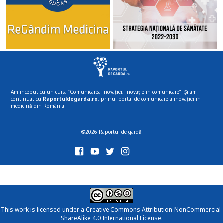
Am început cu un curs, “Comunicarea inovației, inovație în comunicare”. Și am
continuat cu
Raportuldegarda.ro
, primul portal de comunicare a inovației în
medicină din România.
©2026 Raportul de gardă
This work is licensed under a
Creative Commons Attribution-NonCommercial-
ShareAlike 4.0 International License
.