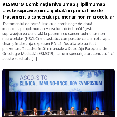
#ESMO19. Combinația nivolumab și ipilimumab
crește supraviețuirea globală în prima linie de
tratament a cancerului pulmonar non-microcelular
Tratamentul de primă linie cu o combinație de două
imunoterapii: ipilimumab + nivolumab îmbunătățește
supraviețuirea generală la pacienții cu cancer pulmonar non-
microcelular (NSCLC) metastatic, comparativ cu chimioterapia,
chiar și în absența expresiei PD-L1. Rezultatele au fost
prezentate în cadrul întâlnirii anuale a Societății Europene de
Oncologie Medicală (ESMO19), iar unii specialiști preconizează că
aceste rezultate […]