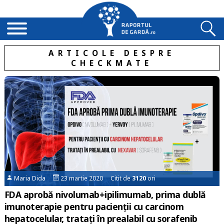
ARTICOLE DESPRE
CHECKMATE
Maria Dida
23 martie 2020 Citit de
3120
ori
FDA aprobă nivolumab+ipilimumab, prima dublă
imunoterapie pentru pacienții cu carcinom
hepatocelular, tratați în prealabil cu sorafenib