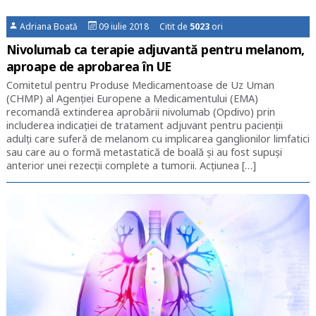
Adriana Boată
09 iulie 2018 Citit de
5023
ori
Nivolumab ca terapie adjuvantă pentru melanom,
aproape de aprobarea în UE
Comitetul pentru Produse Medicamentoase de Uz Uman
(CHMP) al Agenției Europene a Medicamentului (EMA)
recomandă extinderea aprobării nivolumab (Opdivo) prin
includerea indicației de tratament adjuvant pentru pacienții
adulți care suferă de melanom cu implicarea ganglionilor limfatici
sau care au o formă metastatică de boală și au fost supuși
anterior unei rezecții complete a tumorii. Acțiunea […]