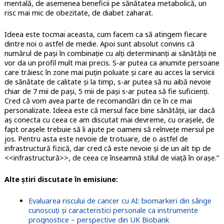
mentală, de asemenea beneficii pe sănătatea metabolică, un
risc mai mic de obezitate, de diabet zaharat.
Ideea este tocmai aceasta, cum facem ca să atingem fiecare
dintre noi o astfel de medie. Apoi sunt absolut convins că
numărul de pași în combinație cu alți determinanți ai sănătății ne
vor da un profil mult mai precis. S-ar putea ca anumite persoane
care trăiesc în zone mai puțin poluate și care au acces la servicii
de sănătate de calitate și la timp, s-ar putea să nu aibă nevoie
chiar de 7 mii de pași, 5 mii de pași s-ar putea să fie suficienți.
Cred că vom avea parte de recomandări din ce în ce mai
personalizate. Ideea este că mersul face bine sănătății, iar dacă
aș conecta cu ceea ce am discutat mai devreme, cu orașele, de
fapt orașele trebuie să îi ajute pe oameni să reînvețe mersul pe
jos. Pentru asta este nevoie de trotuare, de o astfel de
infrastructură fizică, dar cred că este nevoie și de un alt tip de
<<infrastructură>>, de ceea ce înseamnă stilul de viață în orașe.”
Alte știri discutate în emisiune:
Evaluarea riscului de cancer cu AI: biomarkeri din sânge
cunoscuți și caracteristici personale ca instrumente
prognostice – perspective din UK Biobank