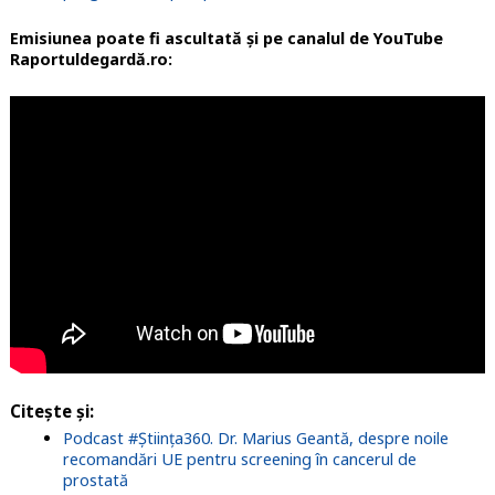
Emisiunea poate fi ascultată și pe canalul de YouTube
Raportuldegardă.ro:
Citește și:
Podcast #Știința360. Dr. Marius Geantă, despre noile
recomandări UE pentru screening în cancerul de
prostată