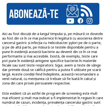
Aici au fost discuții de-a lungul timpului și, pe măsură ce dovezile
au fost din ce în ce mai puternice în legătură cu asocierea dintre
cancerul gastric și infecția cu Helicobacter pylori pe de-o parte,
și pe de altă parte, pe măsură ce testele disponibile pentru a
pune în evidență această bacterie au devenit din ce în ce mai
performante și mai accesibile. Există, de exemplu, teste care
pot pune în evidență antigene specifice bacteriei în materiile
fecale sau sunt teste respiratorii. Sigur, avem și teste de sânge
dar primele două se califică pentru a putea fi utilizate pe scară
largă. Aceste condiții fiind îndeplinite, această recomandare a
venit natural, cu mențiunea că trebuie să fie luată în calcul și
zona din care provin persoanele respective.
Este evident că un astfel de program de screening este mult
mai eficient și mult mai indicat a fi implementat în regiuni în care
numărul de cazuri, incidența, prevalența cancerului gastric sunt