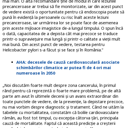
mai mari. O altă recomandare ține de modul în care leziunile
precanceroase ar trebui să fie monitorizate, iar din acest punct
de vedere există o oportunitate pentru că endoscopia poate să
pună în evidență la persoanele cu risc înalt aceste leziuni
precanceroase, iar urmărirea lor se poate face de asemenea
prin aceste mijloace imagistice de-a lungul timpului. O spun încă
o dată, capacitatea de a depista cât mai precoce se traduce
printr-o supraviețuire mai lungă și printr-o calitate a vieții mult
mai bună. Din acest punct de vedere, testarea pentru
Helicobacter pylori s-a făcut și se face și în România.”
AHA: decesele de cauză cardiovasculară asociate
schimbărilor climatice ar putea fi de 4 ori mai
numeroase în 2050
„Noi discutăm foarte mult despre zona cancerului, în primul
rând pentru că reprezintă o foarte mare problemă, pe de altă
parte am avut în ultimele decenii și un avans extraordinar din
toate punctele de vedere, de la prevenție, la depistare precoce,
nu mai vorbim despre diagnostic și tratament. Când ne uităm la
tabelele cu mortalitatea, constatăm că bolile cardiovasculare
rămân, au fost tot timpul, cu excepția câtorva țări, principala
cauză de mortalitate. Faptul că această predicție a creșterii