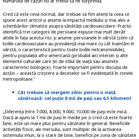
numărului de cazuri nu ar trebui să ne surprindă.
Cred că este ceva normal, dar trebuie să fim atenți la ceea ce
spune acest articol și anume la impactul mediului și mai ales a
schimbărilor climatice asupra sănătății cardiovasculare. Practic
identifică trei categorii de persoane expuse mai mult decât
altele în fața acestui risc și anume: persoanele în vârstă (știm că
bolile cardiovasculare au prevalență mai mare cu cât înaintăm în
vârstă, o caracteristică pentru toate bolile netransmisibile),
pentru populația afro-americană (probabil aici intervin și alte
elemente culturale care țin de stilul de viață sau anumite
caracteristici biologice). Foarte important pentru discuția de
astăzi – această creștere a deceselor va fi evidențiată în zonele
metropolitane.”
Cât trebuie să mergem zilnic pentru o viață
sănătoasă: cel puțin 8 mii de pași sau 6,5 kilometri
„Diferența între 7.000, 8.000, 9.000, 10.000 de pași este mică.
Dacă ai ajuns la 7 mii de pași în medie pe zi cred că este foarte
bine, este un mare plus pentru sănătate în general. Beneficiile
activității fizice, ale mersului, sunt multiple: de la activarea
sistemului imun, la o stare de bine, beneficii pe zona de sănătate