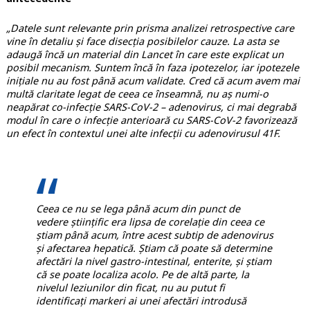
„Datele sunt relevante prin prisma analizei retrospective care
vine în detaliu și face disecția posibilelor cauze. La asta se
adaugă încă un material din Lancet în care este explicat un
posibil mecanism. Suntem încă în faza ipotezelor, iar ipotezele
inițiale nu au fost până acum validate. Cred că acum avem mai
multă claritate legat de ceea ce înseamnă, nu aș numi-o
neapărat co-infecție SARS-CoV-2 – adenovirus, ci mai degrabă
modul în care o infecție anterioară cu SARS-CoV-2 favorizează
un efect în contextul unei alte infecții cu adenovirusul 41F.
Ceea ce nu se lega până acum din punct de
vedere științific era lipsa de corelație din ceea ce
știam până acum, între acest subtip de adenovirus
și afectarea hepatică. Știam că poate să determine
afectări la nivel gastro-intestinal, enterite, și știam
că se poate localiza acolo. Pe de altă parte, la
nivelul leziunilor din ficat, nu au putut fi
identificați markeri ai unei afectări introdusă