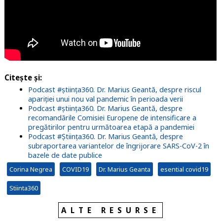
Citește și:
Podcast #știința360. Dr. Marius Geantă, despre riscul
apariției unui nou val pandemic în perioada verii
Podcast #știința360. Dr. Marius Geantă, despre
recomandările Comisiei Europene de intensificare a
pregătirilor pentru următoarea etapă a pandemiei
Podcast #Știința360. Dr. Marius Geantă, despre
subraportarea variantelor de îngrijorare SARS-CoV-2 în
bazele de date publice
Corina Negrea
COVID19
Dr. Marius Geanta
esential covid19
Stiinta360
ALTE RESURSE