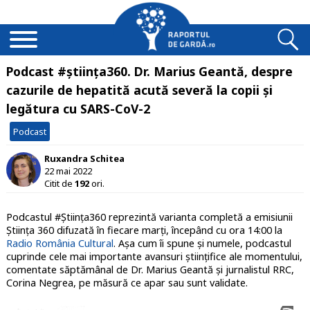
Podcast #știința360. Dr. Marius Geantă, despre
cazurile de hepatită acută severă la copii și
legătura cu SARS-CoV-2
Podcast
Ruxandra Schitea
22 mai 2022
Citit de
192
ori.
Podcastul #Știința360 reprezintă varianta completă a emisiunii
Știința 360 difuzată în fiecare marți, începând cu ora 14:00 la
Radio România Cultural
. Așa cum îi spune și numele, podcastul
cuprinde cele mai importante avansuri științifice ale momentului,
comentate săptămânal de Dr. Marius Geantă și jurnalistul RRC,
Corina Negrea, pe măsură ce apar sau sunt validate.