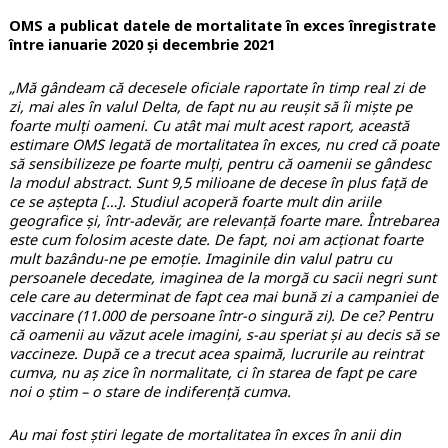
OMS a publicat datele de mortalitate în exces înregistrate
între ianuarie 2020 și decembrie 2021
„Mă gândeam că decesele oficiale raportate în timp real zi de
zi, mai ales în valul Delta, de fapt nu au reușit să îi miște pe
foarte mulți oameni. Cu atât mai mult acest raport, această
estimare OMS legată de mortalitatea în exces, nu cred că poate
să sensibilizeze pe foarte mulți, pentru că oamenii se gândesc
la modul abstract. Sunt 9,5 milioane de decese în plus față de
ce se aștepta
[…]
.
Studiul acoperă foarte mult din ariile
geografice și, într-adevăr, are relevanță foarte mare. Întrebarea
este cum folosim aceste date. De fapt, noi am acționat foarte
mult bazându-ne pe emoție. Imaginile din valul patru cu
persoanele decedate, imaginea de la morgă cu sacii negri sunt
cele care au determinat de fapt cea mai bună zi a campaniei de
vaccinare (11.000 de persoane într-o singură zi). De ce? Pentru
că oamenii au văzut acele imagini, s-au speriat și au decis să se
vaccineze. După ce a trecut acea spaimă, lucrurile au reintrat
cumva, nu aș zice în normalitate, ci în starea de fapt pe care
noi o știm – o stare de indiferență cumva.
Au mai fost știri legate de mortalitatea în exces în anii din