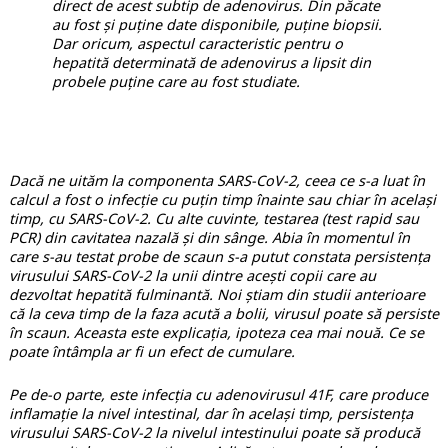
direct de acest subtip de adenovirus. Din păcate
au fost și puține date disponibile, puține biopsii.
Dar oricum, aspectul caracteristic pentru o
hepatită determinată de adenovirus a lipsit din
probele puține care au fost studiate.
Dacă ne uităm la componenta SARS-CoV-2, ceea ce s-a luat în
calcul a fost o infecție cu puțin timp înainte sau chiar în același
timp, cu SARS-CoV-2. Cu alte cuvinte, testarea (test rapid sau
PCR) din cavitatea nazală și din sânge. Abia în momentul în
care s-au testat probe de scaun s-a putut constata persistența
virusului SARS-CoV-2 la unii dintre acești copii care au
dezvoltat hepatită fulminantă. Noi știam din studii anterioare
că la ceva timp de la faza acută a bolii, virusul poate să persiste
în scaun. Aceasta este explicația, ipoteza cea mai nouă. Ce se
poate întâmpla ar fi un efect de cumulare.
Pe de-o parte, este infecția cu adenovirusul 41F, care produce
inflamație la nivel intestinal, dar în același timp, persistența
virusului SARS-CoV-2 la nivelul intestinului poate să producă