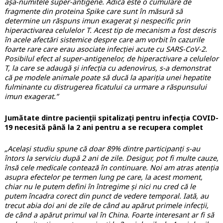
așa-numitele super-antigene. Adică este o cumulare de
fragmente din proteina Spike care sunt în măsură să
determine un răspuns imun exagerat și nespecific prin
hiperactivarea celulelor T. Acest tip de mecanism a fost descris
în acele afectări sistemice despre care am vorbit în cazurile
foarte rare care erau asociate infecției acute cu SARS-CoV-2.
Posibilul efect al super-antigenelor, de hiperactivare a celulelor
T, la care se adaugă și infecția cu adenovirus, s-a demonstrat
că pe modele animale poate să ducă la apariția unei hepatite
fulminante cu distrugerea ficatului ca urmare a răspunsului
imun exagerat.”
Jumătate dintre pacienții spitalizați pentru infecția COVID-
19 necesită până la 2 ani pentru a se recupera complet
„Același studiu spune că doar 89% dintre participanți s-au
întors la serviciu după 2 ani de zile. Desigur, pot fi multe cauze,
însă cele medicale contează în continuare. Noi am atras atenția
asupra efectelor pe termen lung pe care, la acest moment,
chiar nu le putem defini în întregime și nici nu cred că le
putem încadra corect din punct de vedere temporal. Iată, au
trecut abia doi ani de zile de când au apărut primele infecții,
de când a apărut primul val în China. Foarte interesant ar fi să