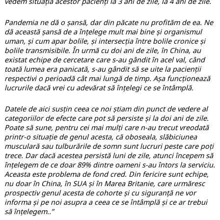
vedem situația acestor pacienți la 3 ani de zile, la 4 ani de zile.
Pandemia ne dă o șansă, dar din păcate nu profităm de ea. Ne
dă această șansă de a înțelege mult mai bine și organismul
uman, și cum apar bolile, și intersecția între bolile cronice și
bolile transmisibile. În urmă cu doi ani de zile, în China, au
existat echipe de cercetare care s-au gândit în acel val, când
toată lumea era panicată, s-au gândit să se uite la pacienții
respectivi o perioadă cât mai lungă de timp. Așa funcționează
lucrurile dacă vrei cu adevărat să înțelegi ce se întâmplă.
Datele de aici susțin ceea ce noi știam din punct de vedere al
categoriilor de efecte care pot să persiste și la doi ani de zile.
Poate să sune, pentru cei mai mulți care n-au trecut vreodată
printr-o situație de genul acesta, că oboseala, slăbiciunea
musculară sau tulburările de somn sunt lucruri peste care poți
trece. Dar dacă acestea persistă luni de zile, atunci începem să
înțelegem de ce doar 89% dintre oameni s-au întors la serviciu.
Aceasta este problema de fond cred. Din fericire sunt echipe,
nu doar în China, în SUA și în Marea Britanie, care urmăresc
prospectiv genul acesta de cohorte și cu siguranță ne vor
informa și pe noi asupra a ceea ce se întâmplă și ce ar trebui
să înțelegem..”