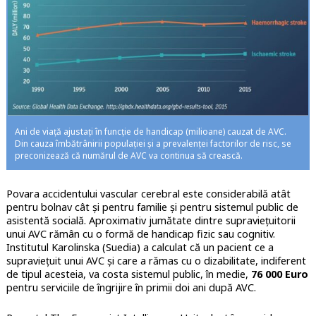
Ani de viață ajustați în funcție de handicap (milioane) cauzat de AVC.
Din cauza îmbătrânirii populației și a prevalenței factorilor de risc, se
preconizează că numărul de AVC va continua să crească.
Povara accidentului vascular cerebral este considerabilă atât
pentru bolnav cât și pentru familie și pentru sistemul public de
asistentă socială. Aproximativ jumătate dintre supraviețuitorii
unui AVC rămân cu o formă de handicap fizic sau cognitiv.
Institutul Karolinska (Suedia) a calculat că un pacient ce a
supraviețuit unui AVC și care a rămas cu o dizabilitate, indiferent
de tipul acesteia, va costa sistemul public, în medie,
76 000 Euro
pentru serviciile de îngrijire în primii doi ani după AVC.