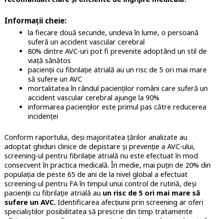
Informații cheie:
la fiecare două secunde, undeva în lume, o persoană
suferă un accident vascular cerebral
80% dintre AVC-uri pot fi prevenite adoptând un stil de
viață sănătos
pacienții cu fibrilație atrială au un risc de 5 ori mai mare
să sufere un AVC
mortalitatea în rândul pacienților români care suferă un
accident vascular cerebral ajunge la 90%
informarea pacienților este primul pas către reducerea
incidenței
Conform raportului, deși majoritatea țărilor analizate au
adoptat ghiduri clinice de depistare și prevenție a AVC-ului,
screening-ul pentru fibrilație atrială nu este efectuat în mod
consecvent în practica medicală. În medie, mai puțin de 20% din
populația de peste 65 de ani de la nivel global a efectuat
screening-ul pentru FA în timpul unui control de rutină, deși
pacienții cu fibrilație atrială au
un risc de 5 ori mai mare să
sufere un AVC.
Identificarea afecțiunii prin screening ar oferi
specialiștilor posibilitatea să prescrie din timp tratamente