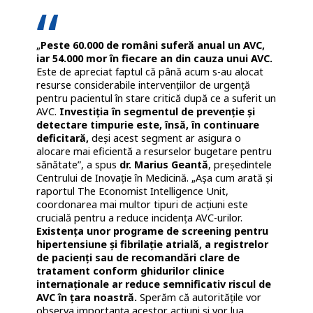
„
P
este 60.000 de români suferă anual un AVC,
iar 54.000 mor în fiecare an din cauza unui AVC.
Este de apreciat faptul că până acum s-au alocat
resurse considerabile intervențiilor de urgență
pentru pacientul în stare critică după ce a suferit un
AVC.
Investiția în segmentul de prevenție și
detectare timpurie este, însă, în continuare
deficitară,
deși acest segment ar asigura o
alocare mai eficientă a resurselor bugetare pentru
sănătate”, a spus
dr. Marius Geantă
, președintele
Centrului de Inovație în Medicină. „Așa cum arată și
raportul The Economist Intelligence Unit,
coordonarea mai multor tipuri de acțiuni este
crucială pentru a reduce incidența AVC-urilor.
Existența unor programe de screening pentru
hipertensiune și fibrilație atrială, a registrelor
de pacienți sau de recomandări clare de
tratament conform ghidurilor clinice
internaționale ar reduce semnificativ riscul de
AVC în țara noastră.
Sperăm că autoritățile vor
observa importanța acestor acțiuni și vor lua