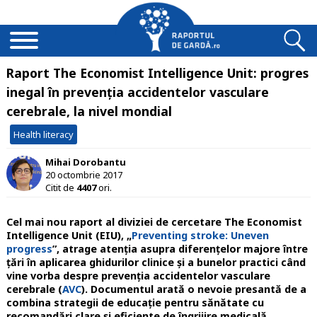
Raport The Economist Intelligence Unit: progres
inegal în prevenția accidentelor vasculare
cerebrale, la nivel mondial
Health literacy
Mihai Dorobantu
20 octombrie 2017
Citit de
4407
ori.
Cel mai nou raport al diviziei de cercetare The Economist
Intelligence Unit (EIU), „
Preventing stroke: Uneven
progress
”, atrage atenția asupra diferențelor majore între
țări în aplicarea ghidurilor clinice și a bunelor practici când
vine vorba despre prevenția accidentelor vasculare
cerebrale (
AVC
). Documentul arată o nevoie presantă de a
combina strategii de educație pentru sănătate cu
recomandări clare și eficiente de îngrijire medicală.