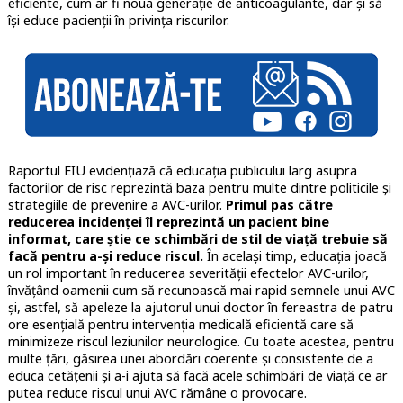
eficiente, cum ar fi noua generație de anticoagulante, dar și să
își educe pacienții în privința riscurilor.
Raportul EIU evidențiază că educația publicului larg asupra
factorilor de risc reprezintă baza pentru multe dintre politicile și
strategiile de prevenire a AVC-urilor.
P
rimul pas către
reducerea incidenței îl reprezintă un pacient bine
informat, care știe ce schimbări de stil de viață trebuie să
facă pentru a-și reduce riscul.
În același timp, educația joacă
un rol important în reducerea severității efectelor AVC-urilor,
învățând oamenii cum să recunoască mai rapid semnele unui AVC
și, astfel, să apeleze la ajutorul unui doctor în fereastra de patru
ore esențială pentru intervenția medicală eficientă care să
minimizeze riscul leziunilor neurologice. Cu toate acestea, pentru
multe țări, găsirea unei abordări coerente și consistente de a
educa cetățenii și a-i ajuta să facă acele schimbări de viață ce ar
putea reduce riscul unui AVC rămâne o provocare.