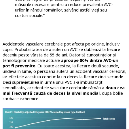
măsurile necesare pentru a reduce prevalența AVC-
urilor în rândul românilor, salvând astfel vieți sau
costuri sociale.”
Accidentele vasculare cerebrale pot afecta pe oricine, inclusiv
copiii. Probabilitatea de a suferi un AVC se dublează la fiecare
deceniu peste vârsta de 55 de ani. Datorită cunoștințelor și
tehnologiilor medicale actuale
aproape 80% dintre AVC-uri
pot fi prevenite
. Cu toate acestea, la fiecare două secunde,
undeva în lume, o persoană suferă un accident vascular cerebral,
iar efectele acestuia conduc la un deces la fiecare cinci secunde.
Deși supravieţuirea în urma unui AVC s-a îmbunătăţit
semnificativ, accidentele vasculare cerebrale rămân a
doua cea
mai frecventă cauză de deces la nivel mondial,
după bolile
cardiace ischemice.