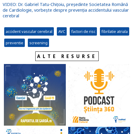
VIDEO: Dr. Gabriel Tatu-Chițoiu, președinte Societatea Română
de Cardiologie, vorbește despre prevenția accidentului vascular
cerebral
accident vascular cerebral
AVC
factori de risc
fibrilatie atriala
preventie
screening
ALTE RESURSE