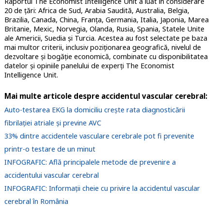
Raportul The Economist Intelligence Unit a luat în considerare
20 de țări: Africa de Sud, Arabia Saudită, Australia, Belgia,
Brazilia, Canada, China, Franța, Germania, Italia, Japonia, Marea
Britanie, Mexic, Norvegia, Olanda, Rusia, Spania, Statele Unite
ale Americii, Suedia și Turcia. Acestea au fost selectate pe baza
mai multor criterii, inclusiv poziționarea geografică, nivelul de
dezvoltare și bogăție economică, combinate cu disponibilitatea
datelor și opiniile panelului de experți The Economist
Intelligence Unit.
Mai multe articole despre accidentul vascular cerebral:
Auto-testarea EKG la domiciliu crește rata diagnosticării
fibrilației atriale și previne AVC
33% dintre accidentele vasculare cerebrale pot fi prevenite
printr-o testare de un minut
INFOGRAFIC: Află principalele metode de prevenire a
accidentului vascular cerebral
INFOGRAFIC: Informații cheie cu privire la accidentul vascular
cerebral în România