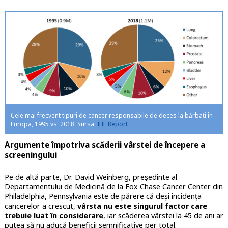
Cele mai frecvent tipuri de cancer responsabile de deces la bărbați în
Europa, 1995 vs. 2018. Sursa:
IHE Report
Argumente împotriva scăderii vârstei de începere a
screeningului
Pe de altă parte, Dr. David Weinberg, președinte al
Departamentului de Medicină de la Fox Chase Cancer Center din
Philadelphia, Pennsylvania este de părere că deși incidența
cancerelor a crescut,
vârsta nu este singurul factor care
trebuie luat în considerare
, iar scăderea vârstei la 45 de ani ar
putea să nu aducă beneficii semnificative per total.