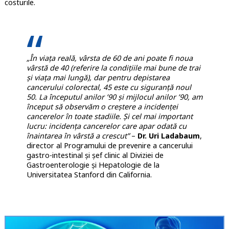
costurile.
„În viața reală, vârsta de 60 de ani poate fi noua
vârstă de 40 (referire la condițiile mai bune de trai
și viața mai lungă), dar pentru depistarea
cancerului colorectal, 45 este cu siguranță noul
50. La începutul anilor ’90 și mijlocul anilor ’90, am
început să observăm o creștere a incidenței
cancerelor în toate stadiile. Și cel mai important
lucru: incidența cancerelor care apar odată cu
înaintarea în vârstă a crescut”
–
Dr. Uri Ladabaum
,
director al Programului de prevenire a cancerului
gastro-intestinal și șef clinic al Diviziei de
Gastroenterologie și Hepatologie de la
Universitatea Stanford din California.