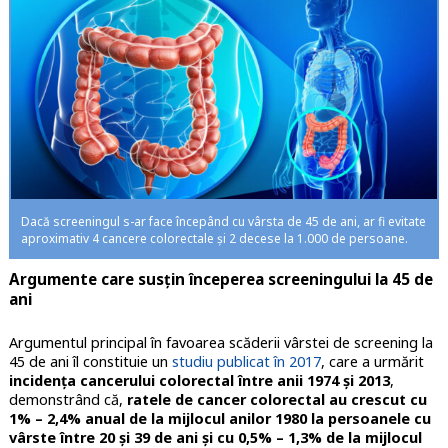
Dacă screeningul s-ar face începând cu vârsta de 45 de ani, ar fi evitate
aproximativ 4 cancere colorectale și 2 decese la 1.000 de persoane.
Argumente care susțin începerea screeningului la 45 de
ani
Argumentul principal în favoarea scăderii vârstei de screening la
45 de ani îl constituie un
studiu publicat în 2017
, care a urmărit
incidența cancerului colorectal între anii 1974 și 2013
,
demonstrând că,
ratele de cancer colorectal au crescut cu
1% – 2,4% anual de la mijlocul anilor 1980 la persoanele cu
vârste între 20 și 39 de ani și cu 0,5% – 1,3% de la mijlocul