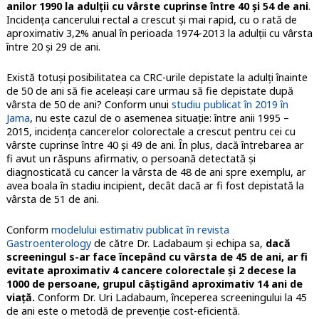
anilor 1990 la adulții cu vârste cuprinse între 40 și 54 de ani
.
Incidența cancerului rectal a crescut și mai rapid, cu o rată de
aproximativ 3,2% anual în perioada 1974-2013 la adulții cu vârsta
între 20 și 29 de ani.
Există totuși posibilitatea ca CRC-urile depistate la adulți înainte
de 50 de ani să fie aceleași care urmau să fie depistate după
vârsta de 50 de ani? Conform unui
studiu publicat în 2019 în
Jama
, nu este cazul de o asemenea situație: între anii 1995 –
2015, incidența cancerelor colorectale a crescut pentru cei cu
vârste cuprinse între 40 și 49 de ani. În plus, dacă întrebarea ar
fi avut un răspuns afirmativ, o persoană detectată și
diagnosticată cu cancer la vârsta de 48 de ani spre exemplu, ar
avea boala în stadiu incipient, decât dacă ar fi fost depistată la
vârsta de 51 de ani.
Conform
modelului estimativ publicat în revista
Gastroenterology
de către Dr. Ladabaum și echipa sa,
dacă
screeningul s-ar face începând cu vârsta de 45 de ani, ar fi
evitate aproximativ 4 cancere colorectale și 2 decese la
1000 de persoane, grupul câștigând aproximativ 14 ani de
viață.
Conform Dr. Uri Ladabaum, începerea screeningului la 45
de ani este o metodă de prevenție cost-eficientă.