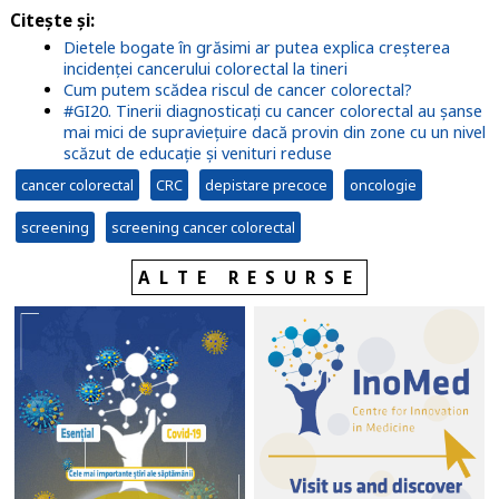
Citește și:
Dietele bogate în grăsimi ar putea explica creșterea
incidenței cancerului colorectal la tineri
Cum putem scădea riscul de cancer colorectal?
#GI20. Tinerii diagnosticați cu cancer colorectal au șanse
mai mici de supraviețuire dacă provin din zone cu un nivel
scăzut de educație și venituri reduse
cancer colorectal
CRC
depistare precoce
oncologie
screening
screening cancer colorectal
ALTE RESURSE