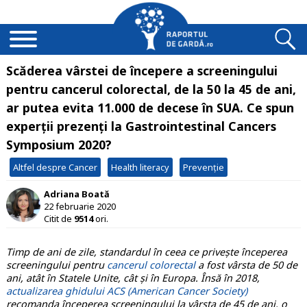
Scăderea vârstei de începere a screeningului
pentru cancerul colorectal, de la 50 la 45 de ani,
ar putea evita 11.000 de decese în SUA. Ce spun
experții prezenți la Gastrointestinal Cancers
Symposium 2020?
Altfel despre Cancer
Health literacy
Prevenție
Adriana Boată
22 februarie 2020
Citit de
9514
ori.
Timp de ani de zile, standardul în ceea ce privește începerea
screeningului pentru
cancerul colorectal
a fost vârsta de 50 de
ani, atât în Statele Unite, cât și în Europa. Însă în 2018,
actualizarea ghidului ACS (American Cancer Society)
recomanda începerea screeningului la vârsta de 45 de ani, o