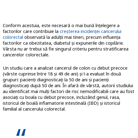
Conform acestuia, este necesară o mai bună înțelegere a
factorilor care contribuie la
creșterea incidenței cancerului
colorectal
observată la adulții mai tineri, precum influența
factorilor ca obezitatea, diabetul și expunerile din copilărie.
Vârsta nu ar trebui să fie singurul criteriu pentru stratificarea
cancerelor colorectale.
Un studiu care a analizat cancerul de colon cu debut precoce
(vârste cuprinse între 18 și 49 de ani) și l-a evaluat în două
grupuri: pacienți diagnosticați la 50 de ani și pacienți
diagnosticați după 50 de ani. În afară de vârstă, autorii studiului
au identificat mai mulți factori de risc nemodificabili care au fost
asociați cu boala cu debut precoce, incluzând genul, rasa,
istoricul de boală inflamatorie intestinală (IBD) și istoricul
familial al cancerului colorectal.