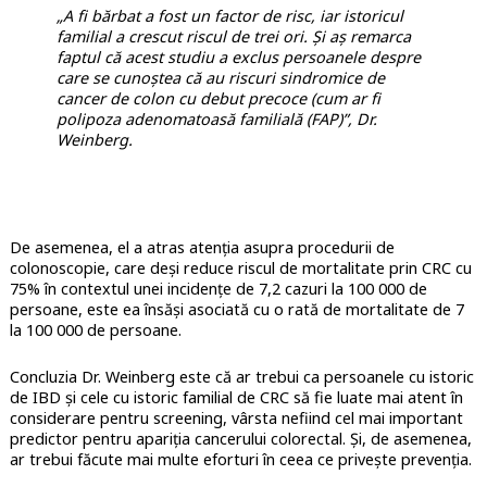
„A fi bărbat a fost un factor de risc, iar istoricul
familial a crescut riscul de trei ori. Și aș remarca
faptul că acest studiu a exclus persoanele despre
care se cunoștea că au riscuri sindromice de
cancer de colon cu debut precoce (cum ar fi
polipoza adenomatoasă familială (FAP)”, Dr.
Weinberg.
De asemenea, el a atras atenția asupra procedurii de
colonoscopie, care deși reduce riscul de mortalitate prin CRC cu
75% în contextul unei incidențe de 7,2 cazuri la 100 000 de
persoane, este ea însăși asociată cu o rată de mortalitate de 7
la 100 000 de persoane.
Concluzia Dr. Weinberg este că ar trebui ca persoanele cu istoric
de IBD și cele cu istoric familial de CRC să fie luate mai atent în
considerare pentru screening, vârsta nefiind cel mai important
predictor pentru apariția cancerului colorectal. Și, de asemenea,
ar trebui făcute mai multe eforturi în ceea ce privește prevenția.