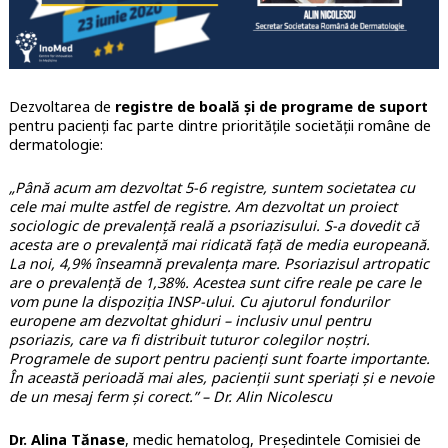
Dezvoltarea de
registre de boală și de programe de suport
pentru pacienți fac parte dintre prioritățile societății române de
dermatologie:
„Până acum am dezvoltat 5-6 registre, suntem societatea cu
cele mai multe astfel de registre. Am dezvoltat un proiect
sociologic de prevalență reală a psoriazisului. S-a dovedit că
acesta are o prevalență mai ridicată față de media europeană.
La noi, 4,9% înseamnă prevalența mare. Psoriazisul artropatic
are o prevalență de 1,38%. Acestea sunt cifre reale pe care le
vom pune la dispoziția INSP-ului. Cu ajutorul fondurilor
europene am dezvoltat ghiduri – inclusiv unul pentru
psoriazis, care va fi distribuit tuturor colegilor noștri.
Programele de suport pentru pacienți sunt foarte importante.
În această perioadă mai ales, pacienții sunt speriați și e nevoie
de un mesaj ferm și corect.” – Dr. Alin Nicolescu
Dr. Alina Tănase
, medic hematolog, Președintele Comisiei de