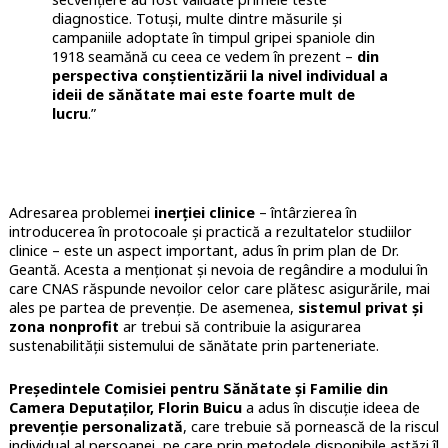
diagnostice. Totuși, multe dintre măsurile și
campaniile adoptate în timpul gripei spaniole din
1918 seamănă cu ceea ce vedem în prezent –
din
perspectiva conștientizării la nivel individual a
ideii de sănătate mai este foarte mult de
lucru
.”
Adresarea problemei
inerției clinice
– întârzierea în
introducerea în protocoale și practică a rezultatelor studiilor
clinice – este un aspect important, adus în prim plan de Dr.
Geantă. Acesta a menționat și
nevoia de regândire a modului în
care CNAS răspunde nevoilor celor care plătesc asigurările, mai
ales pe partea de prevenție. De asemenea,
sistemul privat și
zona nonprofit
ar trebui să contribuie la asigurarea
sustenabilității sistemului de sănătate prin parteneriate.
Președintele Comisiei pentru Sănătate și Familie din
Camera Deputaților, Florin Buicu
a adus în discuție ideea de
p
revenție personalizată
, care trebuie să pornească de la riscul
individual al persoanei, pe care prin metodele disponibile astăzi îl