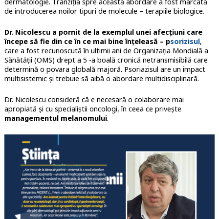
dermatologie. Tranziția spre această abordare a fost marcată
de introducerea noilor tipuri de molecule – terapiile biologice.
Dr. Nicolescu a pornit de la exemplul unei afecțiuni care
începe să fie din ce în ce mai bine înțeleasă – p
sorizisul
,
care a fost recunoscută în ultimii ani de Organizația Mondială a
Sănătății (OMS) drept a 5 -a boală cronică netransmisibilă care
determină o povara globală majoră. Psoriazisul are un impact
multisistemic și trebuie să aibă o abordare multidisciplinară.
Dr. Nicolescu consideră că e necesară o colaborare mai
apropiată și cu specialiștii oncologi, în ceea ce privește
managementul melanomului
.