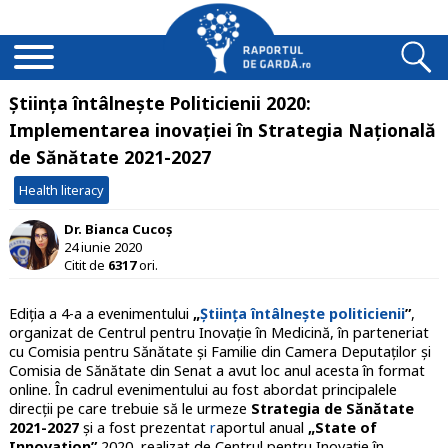
Știința întâlnește Politicienii 2020:
Implementarea inovației în Strategia Națională
de Sănătate 2021-2027
Health literacy
Dr. Bianca Cucoș
24 iunie 2020
Citit de
6317
ori.
Ediția a 4-a a evenimentului
„
Știința întâlnește politicienii
”
,
organizat de Centrul pentru Inovație în Medicină, în parteneriat
cu Comisia pentru Sănătate și Familie din Camera Deputaților și
Comisia de Sănătate din Senat a avut loc anul acesta în format
online.
În cadrul evenimentului au fost abordat principalele
direcții pe care trebuie să le urmeze
Strategia de Sănătate
2021-2027
și a fost prezentat
r
aportul anual
„State of
Innovation”
2020, realizat de Centrul pentru Inovație în