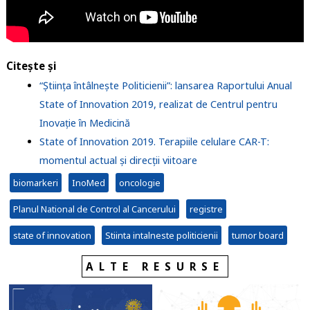
Citește și
“Știința întâlnește Politicienii”: lansarea Raportului Anual
State of Innovation 2019, realizat de Centrul pentru
Inovație în Medicină
State of Innovation 2019. Terapiile celulare CAR-T:
momentul actual și direcții viitoare
biomarkeri
InoMed
oncologie
Planul National de Control al Cancerului
registre
state of innovation
Stiinta intalneste politicienii
tumor board
ALTE RESURSE