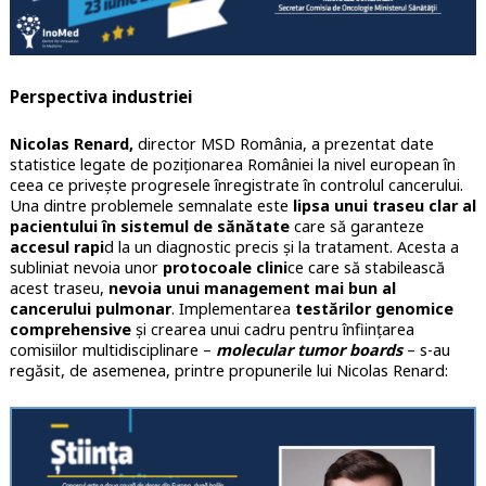
Perspectiva industriei
Nicolas Renard,
director MSD România, a prezentat date
statistice legate de poziționarea României la nivel european în
ceea ce privește progresele înregistrate în controlul cancerului.
Una dintre problemele semnalate este
lipsa unui traseu clar al
pacientului în sistemul de sănătate
care să garanteze
accesul rapi
d la un diagnostic precis și la tratament. Acesta a
subliniat nevoia unor
protocoale clini
ce care să stabilească
acest traseu,
nevoia unui management mai bun al
cancerului pulmonar
. Implementarea
testărilor genomice
comprehensive
și crearea unui cadru pentru înființarea
comisiilor multidisciplinare –
molecular tumor boards
– s-au
regăsit, de asemenea, printre propunerile lui Nicolas Renard: