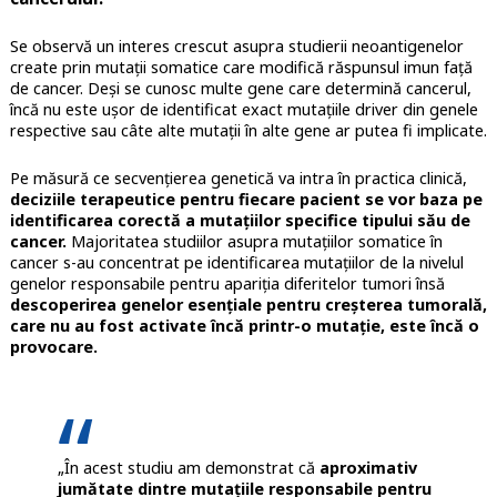
Se observă un interes crescut asupra studierii neoantigenelor
create prin mutații somatice care modifică răspunsul imun față
de cancer. Deși se cunosc multe gene care determină cancerul,
încă nu este ușor de identificat exact mutațiile driver din genele
respective sau câte alte mutații în alte gene ar putea fi implicate.
Pe măsură ce secvențierea genetică va intra în practica clinică,
deciziile terapeutice pentru fiecare pacient se vor baza pe
identificarea corectă a mutațiilor specifice tipului său de
cancer.
Majoritatea studiilor asupra mutațiilor somatice în
cancer s-au concentrat pe identificarea mutațiilor de la nivelul
genelor responsabile pentru apariția diferitelor tumori însă
descoperirea genelor esențiale pentru creșterea tumorală,
care nu au fost activate încă printr-o mutație, este încă o
provocare.
„În acest studiu am demonstrat că
aproximativ
jumătate dintre mutațiile responsabile pentru