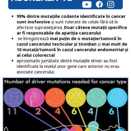
99% dintre mutațiile codante identificate în cancer
sunt inofensive
și sunt tolerate de celule fără să le
afecteze supraviețuirea.
Doar câteva mutații specifice
ar fi responsabile de apariția cancerului
se înregistrează
mai puțin de o mutație/tumoră în
cazul cancerului testicular și tiroidian
și
mai mult de
10 mutații/tumoră în cazul cancerului endometrial și
al celui colorectal
aproximativ jumătate dintre mutațiile driver au fost
identificate la nivelul unor gene care anterior nu erau
asociate cancerului;