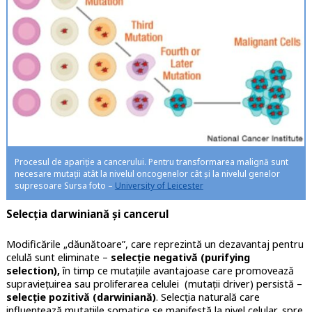
Procesul de apariție a cancerului. Pentru transformarea malignă sunt
necesare mutații atât la nivelul oncogenelor cât și la nivelul genelor
supresoare Sursa foto –
University of Leicester
Selecția darwiniană și cancerul
Modificările „dăunătoare”, care reprezintă un dezavantaj pentru
celulă sunt eliminate –
selecție negativă (purifying
selection),
în timp ce mutațiile avantajoase care promovează
supraviețuirea sau proliferarea celulei (mutații driver) persistă –
selecție pozitivă (darwiniană)
. Selecția naturală care
influențează mutațiile somatice se manifestă la nivel celular, spre