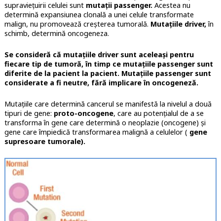
supraviețuirii celulei sunt
mutații passenger.
Acestea nu
determină expansiunea clonală a unei celule transformate
malign, nu promovează creșterea tumorală.
Mutațiile driver,
în
schimb, determină oncogeneza.
Se consideră că mutațiile driver sunt aceleași pentru
fiecare tip de tumoră, în timp ce mutațiile passenger sunt
diferite de la pacient la pacient. Mutațiile passenger sunt
considerate a fi neutre, fără implicare în oncogeneză.
Mutațiile care determină cancerul se manifestă la nivelul a două
tipuri de gene:
proto-oncogene
, care au potențialul de a se
transforma în gene care determină o neoplazie (oncogene) și
gene care împiedică transformarea malignă a celulelor (
gene
supresoare tumorale).