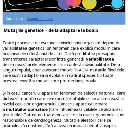
Sursa foto –
Sanger Institute
Mutațiile genetice – de la adaptare la boală
Toate procesele de evoluție la nivelul unui organism depind de
variabilitatea genetică, un fenomen care explică modul în care
organismele diferă unul de altul. Dacă ereditatea presupune
transmiterea caractererelor între generații,
variabilitatea
desemnează acele elemente care conferă individualitate. De-a
lungul timpului, apar constant mutații în ADN, mutațiile fiind cele
care susțin adaptarea și evoluția în cadrul speciei. Cu toate
acestea, există și mutații care pot declanșa boala.
Și în cazul cancerului apare un fenomen de selecție naturală, care
dictează modul în care se exprimă mutațiile ce se acumulează la
nivelul celulelor organismului. Cancerul apare ca urmare
a
mutațiilor somatice
(care influențează celulele ce alcătuiesc
țesuturile). Totuși, nu toate mutațiile de la nivelul genomului sunt
responsabile de carcinogeneză. Mutațiile aleatorii care se
acumulează constant, fără a avea un impact negativ asupra