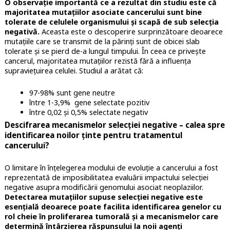
O observație importantă ce a rezultat din studiu este că
majoritatea mutațiilor asociate cancerului sunt bine
tolerate de celulele organismului și scapă de sub selecția
negativă.
Aceasta este o descoperire surprinzătoare deoarece
mutațiile care se transmit de la părinți sunt de obicei slab
tolerate și se pierd de-a lungul timpului. În ceea ce privește
cancerul, majoritatea mutațiilor rezistă fără a influența
supraviețuirea celulei. Studiul a arătat că:
97-98% sunt gene neutre
între 1-3,9% gene selectate pozitiv
între 0,02 și 0,5% selectate negativ
Descifrarea mecanismelor selecției negative – calea spre
identificarea noilor ținte pentru tratamentul
cancerului?
O limitare în înțelegerea modului de evoluție a cancerului a fost
reprezentată de imposibilitatea evaluării impactului selecției
negative asupra modificării genomului asociat neoplaziilor.
Detectarea mutațiilor supuse selecției negative este
esențială deoarece poate facilita identificarea genelor cu
rol cheie în proliferarea tumorală și a mecanismelor care
determină întârzierea răspunsului la noii agenți