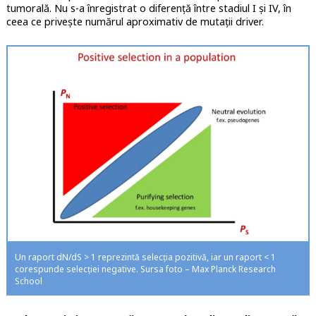
tumorală. Nu s-a înregistrat o diferență între stadiul I și IV, în
ceea ce privește numărul aproximativ de mutații driver.
Un raport dN/dS > 1 reprezintă selecția pozitivă, iar un raport < 1
corespunde selecției negative. Sursa foto – Max Planck Research
School