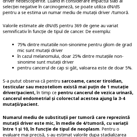
driver nedescoperite. Luand în considerare impactul slab al
selecției negative în carcinogeneză, se poate utiliza dN/dS
pentru a se estima un numar mediu de mutații driver /tumoră.
Valorile estimate ale dN/dS pentru 369 de gene au variat
semnificativ în funcție de tipul de cancer. De exemplu:
75% dintre mutatiile non-sinonime pentru gliom de grad
mic sunt mutații driver
în cazul melanomului, doar 25% dintre mutațiile non-
sinonime sunt mutații driver
pentru cancerul de cap si gât, valoarea este de doar 5%.
S-a putut observa că pentru
sarcoame, cancer tiroidian,
testicular sau mezoteliom există mai puțin de 1 mutație
driver/pacient,
în timp ce
pentru cancerul de vezica urinară,
cancerul endometrial și colorectal acestea ajung la 3-4
mutații/pacient.
Numarul mediu de substituții per tumoră care reprezintă
mutații driver este mic, în medie de 4/tumoră, cu variații
între 1 și 10, în funcție de tipul de neoplasm
. Pentru o
evaluare mai precisă, s-au estimat valorile dupa stadializarea