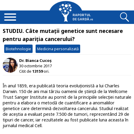
STUDIU. Câte mutații genetice sunt necesare
pentru apariția cancerului?
Biotehnologie
Medicina personalizată
Dr. Bianca Cucoș
30 octombrie 2017
Citit de
13159
ori.
În anul 1859, era publicată teoria evoluționistă a lui Charles
Darwin. 150 de ani mai târziu oamenii de știință de la Wellcome
Trust Sanger Institute au pornit de la principiile selecției naturale
pentru a elabora o metodă de cuantificare a anomaliilor
genetice care determină dezvoltarea cancerului. Studiul realizat
de aceștia a evaluat peste 7.500 de tumori, reprezentând 29 de
tipuri de cancer, iar rezultatele au fost publicate luna aceasta în
jurnalul medical Cell.