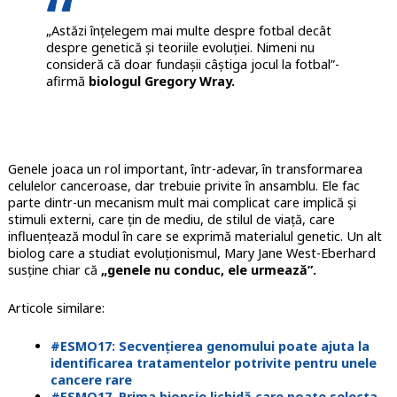
„Astăzi înțelegem mai multe despre fotbal decât
despre genetică și teoriile evoluției. Nimeni nu
consideră că doar fundașii câștiga jocul la fotbal”-
afirmă
biologul Gregory Wray.
Genele joaca un rol important, într-adevar, în transformarea
celulelor canceroase, dar trebuie privite în ansamblu. Ele fac
parte dintr-un mecanism mult mai complicat care implică și
stimuli externi, care țin de mediu, de stilul de viață, care
influențează modul în care se exprimă materialul genetic. Un alt
biolog care a studiat evoluționismul, Mary Jane West-Eberhard
susține chiar că
„genele nu conduc, ele urmează”.
Articole similare:
#ESMO17: Secvențierea genomului poate ajuta la
identificarea tratamentelor potrivite pentru unele
cancere rare
#ESMO17. Prima biopsie lichidă care poate selecta