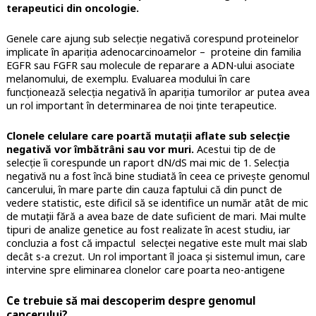
terapeutici din oncologie.
Genele care ajung sub selecție negativă corespund proteinelor
implicate în apariția adenocarcinoamelor – proteine din familia
EGFR sau FGFR sau molecule de reparare a ADN-ului asociate
melanomului, de exemplu. Evaluarea modului în care
funcționează selecția negativă în apariția tumorilor ar putea avea
un rol important în determinarea de noi ținte terapeutice.
Clonele celulare care poartă mutații aflate sub selecție
negativă vor îmbătrâni sau vor muri.
Acestui tip de de
selecție îi corespunde un raport dN/dS mai mic de 1. Selecția
negativă nu a fost încă bine studiată în ceea ce privește genomul
cancerului, în mare parte din cauza faptului că din punct de
vedere statistic, este dificil să se identifice un număr atât de mic
de mutații fără a avea baze de date suficient de mari. Mai multe
tipuri de analize genetice au fost realizate în acest studiu, iar
concluzia a fost că impactul selecței negative este mult mai slab
decât s-a crezut. Un rol important îl joaca și sistemul imun, care
intervine spre eliminarea clonelor care poarta neo-antigene
Ce trebuie să mai descoperim despre genomul
cancerului?