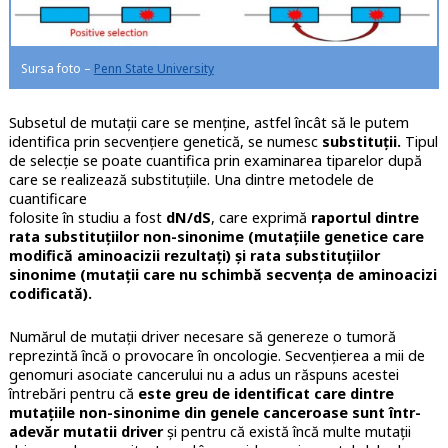
Sursa foto –
Penn State University
Subsetul de mutații care se menține, astfel încât să le putem
identifica prin secvențiere genetică, se numesc
substituții.
Tipul
de selecție se poate cuantifica prin examinarea tiparelor după
care se realizează substituțiile. Una dintre metodele de
cuantificare
folosite în studiu a fost
dN/dS
, care exprimă
raportul dintre
rata substituțiilor non-sinonime (mutațiile genetice care
modifică aminoacizii rezultați) și rata substituțiilor
sinonime (mutații care nu schimbă secvența de aminoacizi
codificată).
Numărul de mutații driver necesare să genereze o tumoră
reprezintă încă o provocare în oncologie. Secvențierea a mii de
genomuri asociate cancerului nu a adus un răspuns acestei
întrebări pentru că
este greu de identificat care dintre
mutațiile non-sinonime din genele canceroase sunt într-
adevăr mutatii driver
și pentru că există încă multe mutații