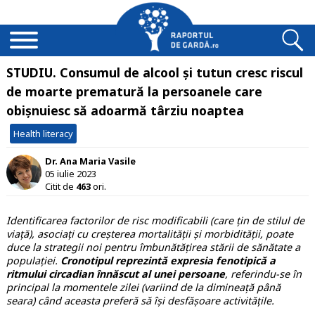
STUDIU. Consumul de alcool și tutun cresc riscul
de moarte prematură la persoanele care
obișnuiesc să adoarmă târziu noaptea
Health literacy
Dr. Ana Maria Vasile
05 iulie 2023
Citit de
463
ori.
Identificarea factorilor de risc modificabili (care țin de stilul de
viață), asociați cu creșterea mortalității și morbidității, poate
duce la strategii noi pentru îmbunătățirea stării de sănătate a
populației.
Cronotipul reprezintă expresia fenotipică a
ritmului circadian înnăscut al unei persoane
, referindu-se în
principal la momentele zilei (variind de la dimineață până
seara) când aceasta preferă să își desfășoare activitățile.