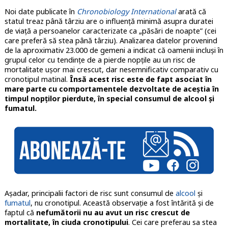
Noi date publicate în
Chronobiology International
arată că
statul treaz până târziu are o influență minimă asupra duratei
de viață a persoanelor caracterizate ca „păsări de noapte” (cei
care preferă să stea până târziu). Analizarea datelor provenind
de la aproximativ 23.000 de gemeni a indicat că oamenii incluși în
grupul celor cu tendințe de a pierde nopțile au un risc de
mortalitate ușor mai crescut, dar nesemnificativ comparativ cu
cronotipul matinal.
Însă acest risc este de fapt asociat în
mare parte cu comportamentele dezvoltate de aceștia în
timpul nopților pierdute, în special consumul de alcool și
fumatul.
Așadar, principalii factori de risc sunt consumul de
alcool
și
fumatul
, nu cronotipul. Această observație a fost întărită și de
faptul că
nefumătorii nu au avut un risc crescut de
mortalitate, în ciuda cronotipului
. Cei care preferau sa stea