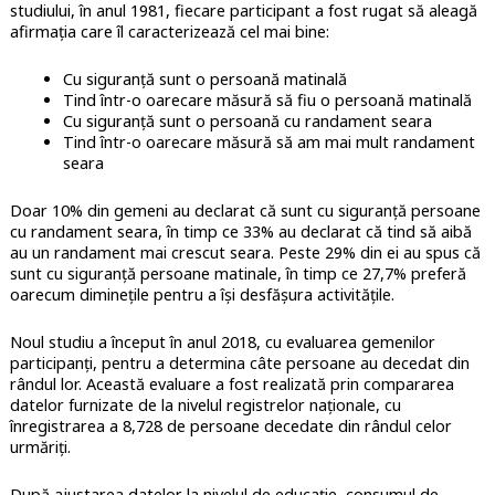
studiului, în anul 1981, fiecare participant a fost rugat să aleagă
afirmația care îl caracterizează cel mai bine:
Cu siguranță sunt o persoană matinală
Tind într-o oarecare măsură să fiu o persoană matinală
Cu siguranță sunt o persoană cu randament seara
Tind într-o oarecare măsură să am mai mult randament
seara
Doar 10% din gemeni au declarat că sunt cu siguranță persoane
cu randament seara, în timp ce 33% au declarat că tind să aibă
au un randament mai crescut seara. Peste 29% din ei au spus că
sunt cu siguranță persoane matinale, în timp ce 27,7% preferă
oarecum diminețile pentru a își desfășura activitățile.
Noul studiu a început în anul 2018, cu evaluarea gemenilor
participanți, pentru a determina câte persoane au decedat din
rândul lor. Această evaluare a fost realizată prin compararea
datelor furnizate de la nivelul registrelor naționale, cu
înregistrarea a 8,728 de persoane decedate din rândul celor
urmăriți.
După ajustarea datelor la nivelul de educație, consumul de