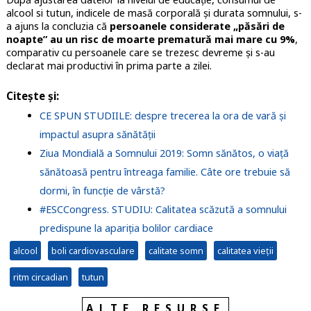
alcool si tutun, indicele de masă corporală și durata somnului, s-
a ajuns la concluzia că
persoanele considerate „păsări de
noapte” au un risc de moarte prematură mai mare cu 9%
,
comparativ cu persoanele care se trezesc devreme și s-au
declarat mai productivi în prima parte a zilei.
Citește și:
CE SPUN STUDIILE: despre trecerea la ora de vară și
impactul asupra sănătății
Ziua Mondială a Somnului 2019: Somn sănătos, o viață
sănătoasă pentru întreaga familie. Câte ore trebuie să
dormi, în funcție de vârstă?
#ESCCongress. STUDIU: Calitatea scăzută a somnului
predispune la apariția bolilor cardiace
alcool
boli cardiovasculare
calitate somn
calitatea vieții
ritm circadian
tutun
ALTE RESURSE