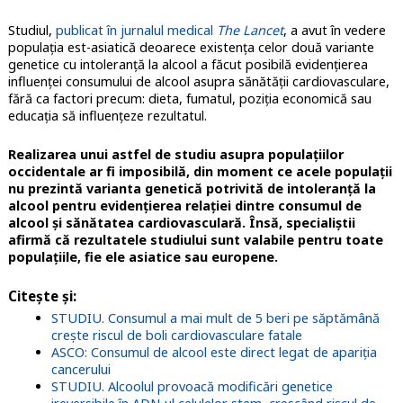
Studiul,
publicat în jurnalul medical
The Lancet
, a avut în vedere
populația est-asiatică deoarece existența celor două variante
genetice cu intoleranță la alcool a făcut posibilă evidențierea
influenței consumului de alcool asupra sănătății cardiovasculare,
fără ca factori precum: dieta, fumatul, poziția economică sau
educația să influențeze rezultatul.
Realizarea unui astfel de studiu asupra populațiilor
occidentale ar fi imposibilă, din moment ce acele populații
nu prezintă varianta genetică potrivită de intoleranță la
alcool pentru evidențierea relației dintre consumul de
alcool și sănătatea cardiovasculară. Însă, specialiștii
afirmă că rezultatele studiului sunt valabile pentru toate
populațiile, fie ele asiatice sau europene.
Citește și:
STUDIU. Consumul a mai mult de 5 beri pe săptămână
crește riscul de boli cardiovasculare fatale
ASCO: Consumul de alcool este direct legat de apariția
cancerului
STUDIU. Alcoolul provoacă modificări genetice