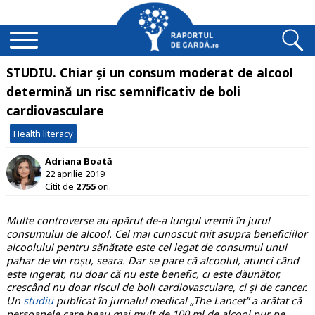
STUDIU. Chiar și un consum moderat de alcool
determină un risc semnificativ de boli
cardiovasculare
Health literacy
Adriana Boată
22 aprilie 2019
Citit de
2755
ori.
Multe controverse au apărut de-a lungul vremii în jurul
consumului de alcool. Cel mai cunoscut mit asupra beneficiilor
alcoolului pentru sănătate este cel legat de consumul unui
pahar de vin roșu, seara. Dar se pare că alcoolul, atunci când
este ingerat, nu doar că nu este benefic, ci este dăunător,
crescând nu doar riscul de boli cardiovasculare, ci și de cancer.
Un
studiu
publicat în jurnalul medical „The Lancet” a arătat că
persoanele care beau mai mult de 100 ml de alcool pur pe