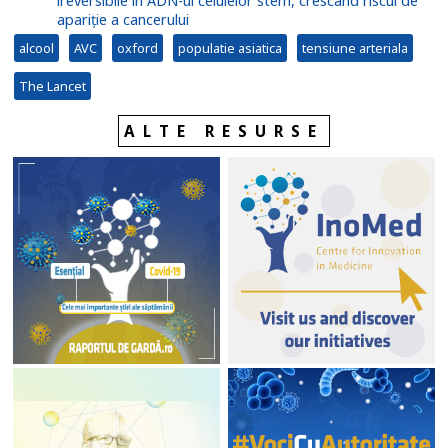
ireversibile în ADN-ul celulelor stem, crescând riscul de
apariție a cancerului
alcool
AVC
oxford
populatie asiatica
tensiune arteriala
The Lancet
ALTE RESURSE