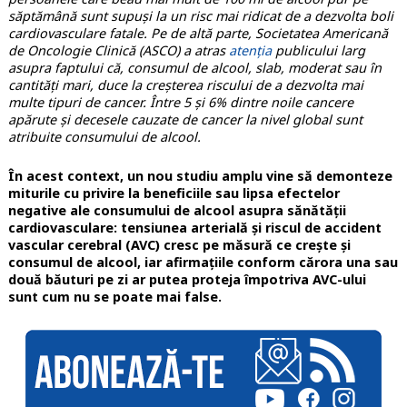
săptămână sunt supuși la un risc mai ridicat de a dezvolta boli
cardiovasculare fatale. Pe de altă parte, Societatea Americană
de Oncologie Clinică (ASCO) a atras
atenția
publicului larg
asupra faptului că, consumul de alcool, slab, moderat sau în
cantități mari, duce la creșterea riscului de a dezvolta mai
multe tipuri de cancer. Între 5 și 6% dintre noile cancere
apărute și decesele cauzate de cancer la nivel global sunt
atribuite consumului de alcool.
În acest context, un nou studiu amplu vine să demonteze
miturile cu privire la beneficiile sau lipsa efectelor
negative ale consumului de alcool asupra sănătății
cardiovasculare: tensiunea arterială și riscul de accident
vascular cerebral (AVC) cresc pe măsură ce crește și
consumul de alcool, iar afirmațiile conform cărora una sau
două băuturi pe zi ar putea proteja împotriva AVC-ului
sunt cum nu se poate mai false.