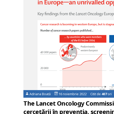
Adriana Boată
16 noiembrie 2022 Citit de
407
ori
The Lancet Oncology Commission:
cercetării în prevenția, screeni