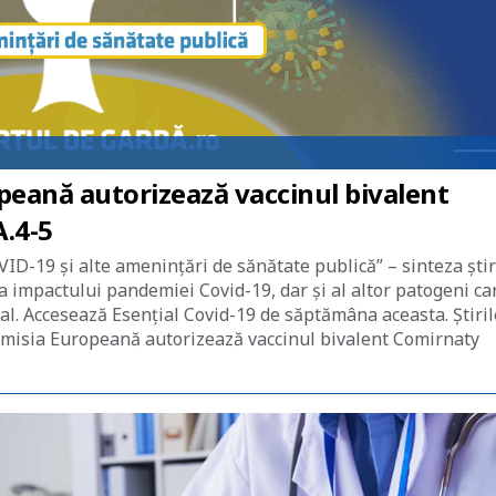
opeană autorizează vaccinul bivalent
.4-5
ID-19 și alte amenințări de sănătate publică” – sinteza știr
ea impactului pandemiei Covid-19, dar și al altor patogeni ca
nal. Accesează Esențial Covid-19 de săptămâna aceasta. Știril
omisia Europeană autorizează vaccinul bivalent Comirnaty