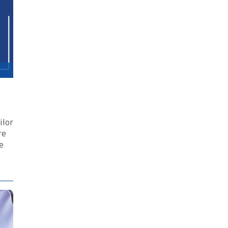
ilor
re
e