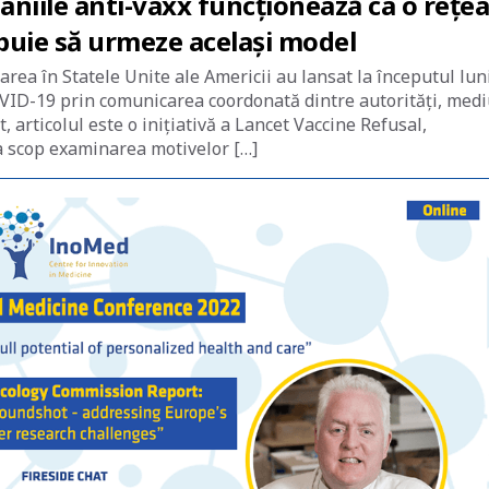
iile anti-vaxx funcționează ca o rețea
ebuie să urmeze același model
area în Statele Unite ale Americii au lansat la începutul lun
VID-19 prin comunicarea coordonată dintre autorități, medi
t, articolul este o inițiativă a Lancet Vaccine Refusal,
a scop examinarea motivelor […]