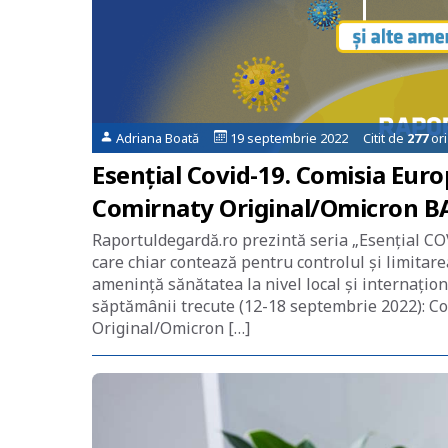
Adriana Boată
19 septembrie 2022 Citit de
277
ori
Esențial Covid-19. Comisia Eur
Comirnaty Original/Omicron BA
Raportuldegardă.ro prezintă seria „Esențial COV
care chiar contează pentru controlul și limitar
amenință sănătatea la nivel local și internațio
săptămânii trecute (12-18 septembrie 2022): C
Original/Omicron […]