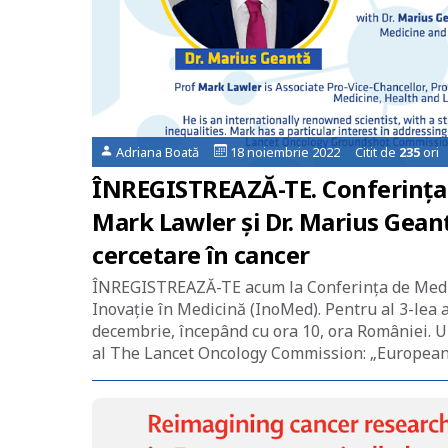
Adriana Boată
18 noiembrie 2022 Citit de
235
ori
ÎNREGISTREAZĂ-TE. Conferința 
Mark Lawler și Dr. Marius Gea
cercetare în cancer
ÎNREGISTREAZĂ-TE acum la Conferința de Medic
Inovație în Medicină (InoMed). Pentru al 3-lea 
decembrie, începând cu ora 10, ora României. Un
al The Lancet Oncology Commission: „European