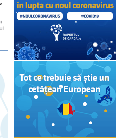
,
ii
ul