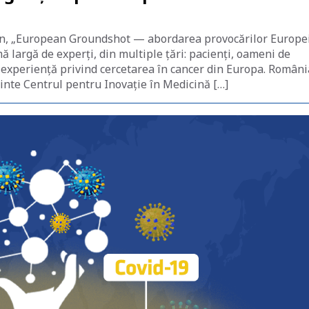
n, „European Groundshot — abordarea provocărilor Europei
 largă de experți, din multiple țări: pacienți, oameni de
cu experiență privind cercetarea în cancer din Europa. Români
inte Centrul pentru Inovație în Medicină […]