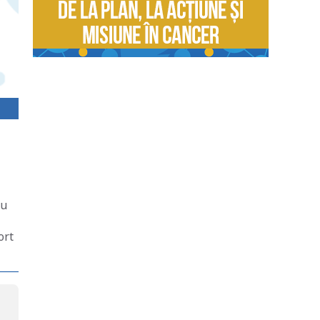
ru
ort