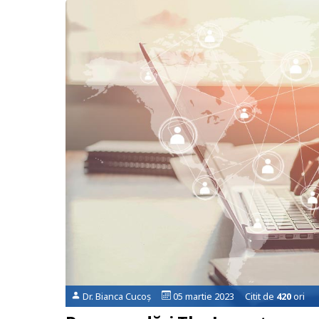
Dr. Bianca Cucoș
05 martie 2023 Citit de
420
ori