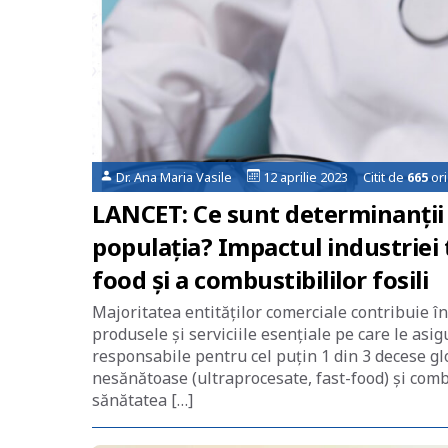
Dr. Ana Maria Vasile
12 aprilie 2023 Citit de
665
ori
LANCET: Ce sunt determinanții c
populația? Impactul industriei 
food și a combustibililor fosili
Majoritatea entităților comerciale contribuie în
produsele și serviciile esențiale pe care le asig
responsabile pentru cel puțin 1 din 3 decese glo
nesănătoase (ultraprocesate, fast-food) și comb
sănătatea […]