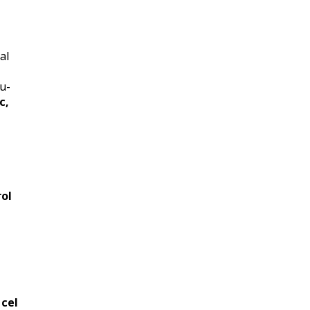
al
du-
c,
rol
 cel