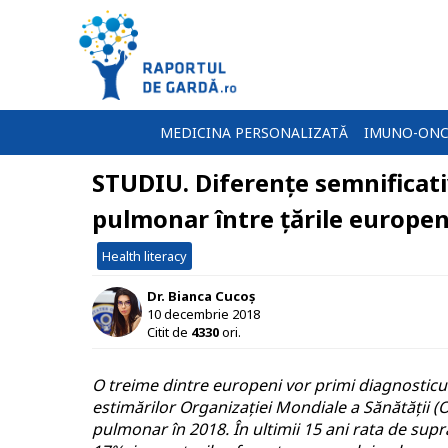
MEDICINA PERSONALIZATĂ
IMUNO-ONC
STUDIU. Diferențe semnificat
pulmonar între țările europen
Health literacy
Dr. Bianca Cucoș
10 decembrie 2018
Citit de
4330
ori.
O treime dintre europeni vor primi diagnosticu
estimărilor Organizației Mondiale a Sănătății 
pulmonar în 2018. În ultimii 15 ani rata de supra