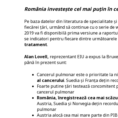
România investește cel mai puțin în c
Pe baza datelor din literatura de specialitate și 
fiecărei țări, urmând să continue cu o serie de
2019 va fi disponibilă prima versiune a raportulu
se indicatori pentru fiecare dintre următoarele
tratament
.
Alan Lovell,
reprezentant EIU a expus la Bruxel
până în prezent sunt:
Cancerul pulmonar este o prioritate la ni
al cancerului
. Suedia și Franța dețin rec
Foarte putine țări testează concomitent p
cancerul pulmonar
România, înregistrează cea mai scăzută
Austria, Suedia și Norvegia dețin recordu
pulmonar
Austria alocă cea mai mare parte din PIB 