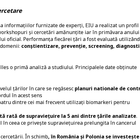
ercetare
a informațiilor furnizate de experți, EIU a realizat un profil 
 workshopuri și cercetări amănunțite iar în primăvara anului
i oficial. Performanța fiecărei țări a fost evaluată utilizân
 domenii:
conștientizare, prevenție, screening, diagnosti
les o primă analiză a studiului. Principalele date obținute
velul țărilor în care se regăsesc
planuri nationale de cont
ordul în acest sens
atru dintre cei mai frecvent utilizați biomarkeri pentru
 rată de supraviețuire la 5 ani dintre țările analizate
.
l în ceea ce privește supraviețuirea prelungita în cancerul
cercetării. În schimb
, în România și Polonia se investește