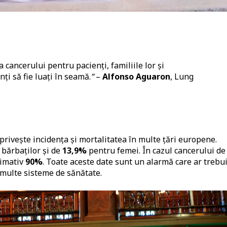
cancerului pentru pacienți, familiile lor și
nți să fie luați în seamă.
”
–
Alfonso Aguaron
, Lung
rivește incidența și mortalitatea în multe țări europene.
 bărbaților și de
13,9%
pentru femei. În cazul cancerului de
ximativ
90%
. Toate aceste date sunt un alarmă care ar trebui
 multe sisteme de sănătate.