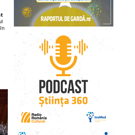
st
ul
în