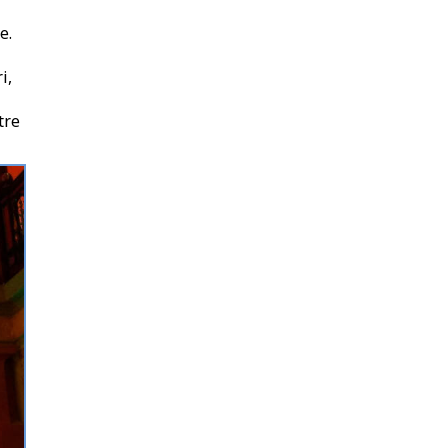
e.
i,
tre