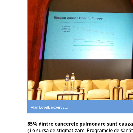
Alan Lovell, expert EIU
85% dintre cancerele pulmonare sunt cauz
și o sursa de stigmatizare. Programele de sănă