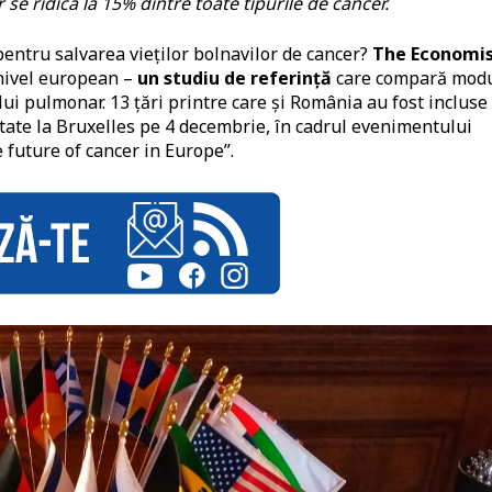
se ridică la 15% dintre toate tipurile de cancer.
entru salvarea vieților bolnavilor de cancer?
The Economi
 nivel european –
un studiu de referință
care compară mod
i pulmonar. 13 țări printre care și România au fost incluse 
tate la Bruxelles pe 4 decembrie, în cadrul evenimentului
future of cancer in Europe”.