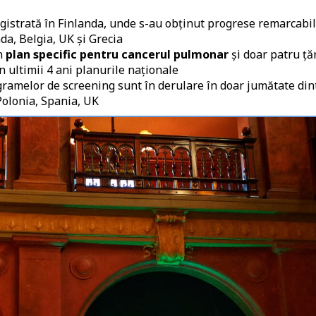
egistrată în Finlanda, unde s-au obținut progrese remarcabil
da, Belgia, UK și Grecia
un
plan specific pentru cancerul pulmonar
și doar patru țăr
n ultimii 4 ani planurile naționale
ogramelor de screening sunt în derulare în doar jumătate din
Polonia, Spania, UK