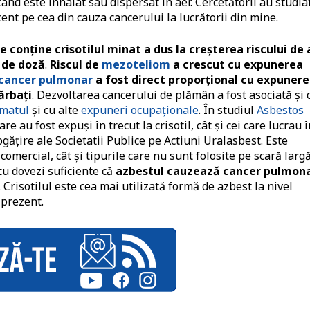
 când este inhalat sau dispersat în aer. Cercetătorii au studia
ent pe cea din cauza cancerului la lucrătorii din mine.
 conține crisotilul minat a dus la creșterea riscului de 
 de doză
.
Riscul de
mezoteliom
a crescut cu expunerea
cancer pulmonar
a fost direct proporțional cu expuner
bărbați
. Dezvoltarea cancerului de plămân a fost asociată și 
matul
și cu alte
expuneri ocupaționale
. În studiul
Asbestos
e au fost expuși în trecut la crisotil, cât și cei care lucrau î
ogățire ale Societatii Publice pe Actiuni Uralasbest. Este
omercial, cât și tipurile care nu sunt folosite pe scară largă
cu dovezi suficiente că
azbestul cauzează cancer pulmona
. Crisotilul este cea mai utilizată formă de azbest la nivel
 prezent.