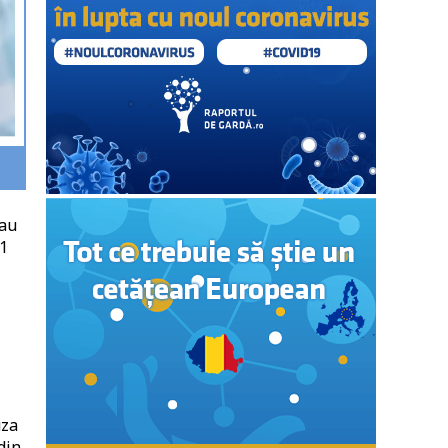
 au
31
uza
din