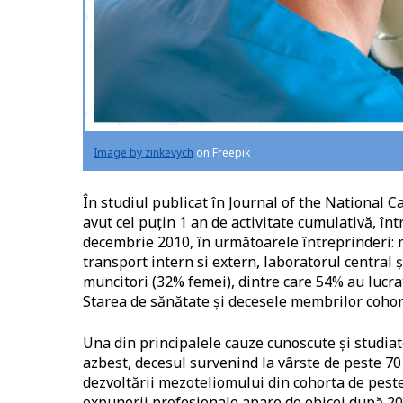
Image by zinkevych
on Freepik
În studiul publicat în Journal of the National Can
avut cel puțin 1 an de activitate cumulativă, în
decembrie 2010, în următoarele întreprinderi: 
transport intern si extern, laboratorul central ș
muncitori (32% femei), dintre care 54% au lucra
Starea de sănătate și decesele membrilor cohor
Una din principalele cauze cunoscute și studia
azbest, decesul survenind la vârste de peste 70 
dezvoltării mezoteliomului din cohorta de pest
expunerii profesionale apare de obicei după 20-