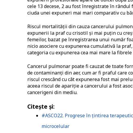
cele 13 decese, 2 au fost înregistrate în rându
ciuda unei expuneri mai mari comparativ cu băr
Riscul mortalității din cauza cancerului pulmon
expunerii la praf cu crisotil și mai puțin cu creș
femeilor, bazat pe înregistrarea unui număr fo
nicio asociere cu expunerea cumulativă la praf, 
categoria cu expunerea cea mai mare la fibrele de
Cancerul pulmonar poate fi cauzat de toate form
de contaminanți din aer, cum ar fi praful care c
riscul crescând cu cât expunerea fost mai prelun
aceea riscul de apariție a cancerului a fost asoc
cancerigeni din mediu.
Citește și:
#ASCO22. Progrese în ţintirea terapeutic
microcelular