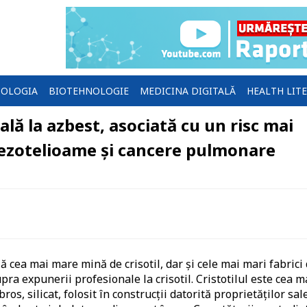
OLOGIA
BIOTEHNOLOGIE
MEDICINA DIGITALĂ
HEALTH LIT
ă la azbest, asociată cu un risc mai
mezotelioame și cancere pulmonare
ă cea mai mare mină de crisotil, dar și cele mai mari fabrici
pra expunerii profesionale la crisotil. Cristotilul este cea m
ros, silicat, folosit în construcții datorită proprietăților sal