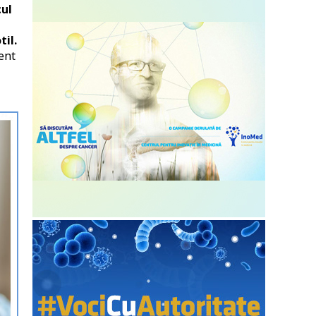
cul
til.
zent