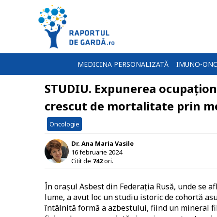
MEDICINA PERSONALIZATĂ
IMUNO-ONC
STUDIU. Expunerea ocupațional
crescut de mortalitate prin 
Oncologie
Dr. Ana Maria Vasile
16 februarie 2024
Citit de
742
ori.
În orașul Asbest din Federația Rusă, unde se afl
lume, a avut loc un studiu istoric de cohortă asu
întâlnită formă a azbestului, fiind un mineral fib