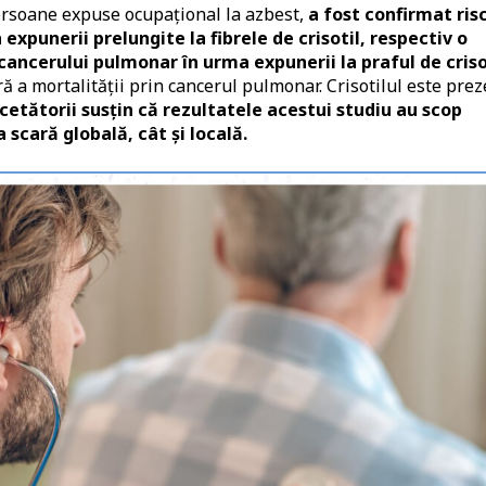
persoane expuse ocupațional la azbest,
a fost confirmat ris
xpunerii prelungite la fibrele de crisotil, respectiv o
cancerului pulmonar în urma expunerii la praful de criso
ră a mortalității prin cancerul pulmonar. Crisotilul este pre
cetătorii susțin că rezultatele acestui studiu au scop
scară globală, cât și locală.