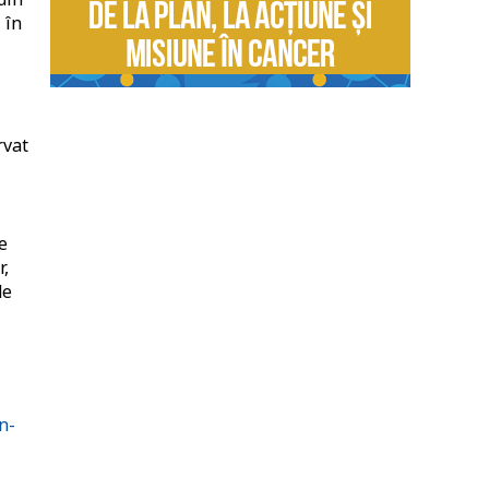
 în
rvat
e
r,
de
n-