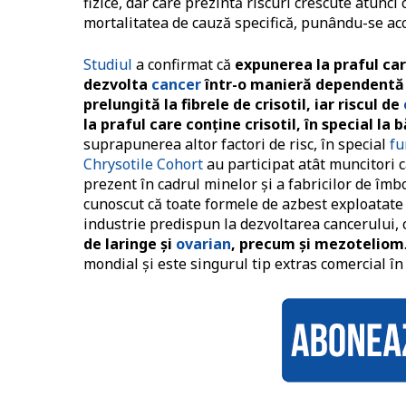
fizice, dar care prezintă riscuri crescute atunci
mortalitatea de cauză specifică, punându-se acc
Studiul
a confirmat că
expunerea la praful care
dezvolta
cancer
într-o manieră dependentă
prelungită la fibrele de crisotil, iar riscul de
la praful care conține crisotil, în special la 
suprapunerea altor factori de risc, în special
fu
Chrysotile Cohort
au participat atât muncitori car
prezent în cadrul minelor și a fabricilor de îmb
cunoscut că toate formele de azbest exploatate c
industrie predispun la dezvoltarea cancerului, 
de laringe și
ovarian
, precum și mezoteliom
mondial și este singurul tip extras comercial în