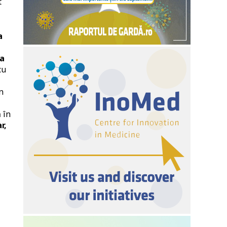
t
a
ea
cu
n
 în
r,