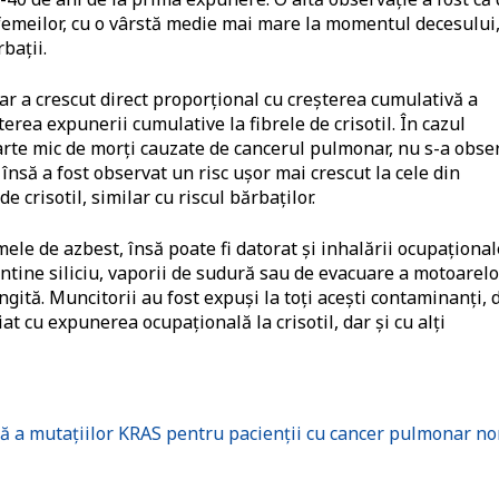
l femeilor, cu o vârstă medie mai mare la momentul decesului,
bații.
ar a crescut direct proporțional cu creșterea cumulativă a
terea expunerii cumulative la fibrele de crisotil. În cazul
arte mic de morți cauzate de cancerul pulmonar, nu s-a obse
însă a fost observat un risc ușor mai crescut la cele din
 crisotil, similar cu riscul bărbaților.
ele de azbest, însă poate fi datorat și inhalării ocupațional
ontine siliciu, vaporii de sudură sau de evacuare a motoarelo
gită. Muncitorii au fost expuși la toți acești contaminanți, 
iat cu expunerea ocupațională la crisotil, dar și cu alți
ă a mutaţiilor KRAS pentru pacienţii cu cancer pulmonar no