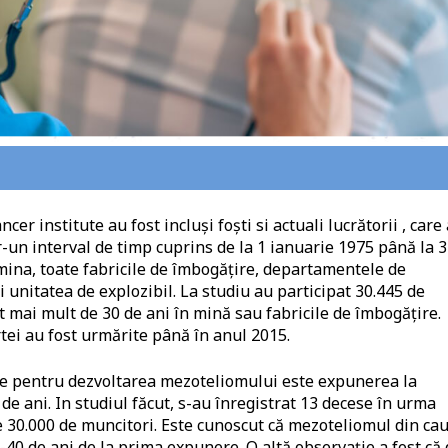
cer institute au fost incluși foști si actuali lucrătorii , care
tr-un interval de timp cuprins de la 1 ianuarie 1975 până la 
mina, toate fabricile de îmbogățire, departamentele de
i unitatea de explozibil. La studiu au participat 30.445 de
t mai mult de 30 de ani în mină sau fabricile de îmbogățire.
tei au fost urmărite până în anul 2015.
te pentru dezvoltarea mezoteliomului este expunerea la
de ani. In studiul făcut, s-au înregistrat 13 decese în urma
e 30.000 de muncitori. Este cunoscut că mezoteliomul din ca
40 de ani de la prima expunere. O altă observație a fost că 