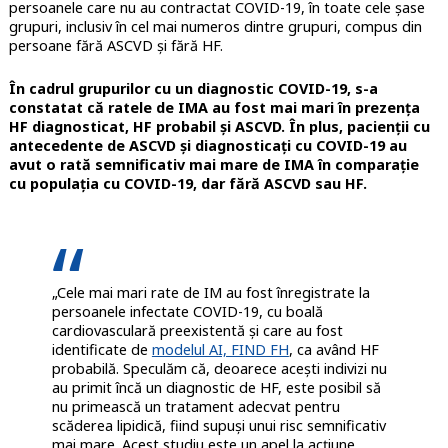
persoanele care nu au contractat COVID-19, în toate cele șase
grupuri, inclusiv în cel mai numeros dintre grupuri, compus din
persoane fără ASCVD și fără HF.
În cadrul grupurilor cu un diagnostic COVID-19, s-a
constatat că ratele de IMA au fost mai mari în prezența
HF diagnosticat, HF probabil și ASCVD. În plus, pacienții cu
antecedente de ASCVD și diagnosticați cu COVID-19 au
avut o rată semnificativ mai mare de IMA în comparație
cu populația cu COVID-19, dar fără ASCVD sau HF.
„Cele mai mari rate de IM au fost înregistrate la
persoanele infectate COVID-19, cu boală
cardiovasculară preexistentă și care au fost
identificate de
modelul AI, FIND FH
, ca având HF
probabilă. Speculăm că, deoarece acești indivizi nu
au primit încă un diagnostic de HF, este posibil să
nu primească un tratament adecvat pentru
scăderea lipidică, fiind supuși unui risc semnificativ
mai mare. Acest studiu este un apel la acțiune