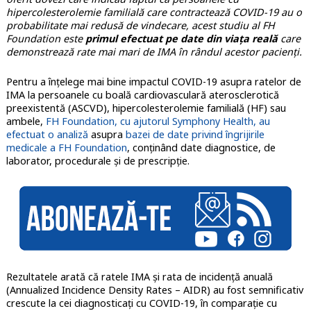
hipercolesterolemie familială care contractează COVID-19 au o
probabilitate mai redusă de vindecare, acest studiu al FH
Foundation este
primul efectuat pe date din viața reală
care
demonstrează rate mai mari de IMA în rândul acestor pacienți.
Pentru a înțelege mai bine impactul COVID-19 asupra ratelor de
IMA la persoanele cu boală cardiovasculară aterosclerotică
preexistentă (ASCVD), hipercolesterolemie familială (HF) sau
ambele,
FH Foundation, cu ajutorul Symphony Health, au
efectuat o analiză
asupra
bazei de date privind îngrijirile
medicale a FH Foundation
, conținând date diagnostice, de
laborator, procedurale și de prescripție.
Rezultatele arată că ratele IMA și rata de incidență anuală
(Annualized Incidence Density Rates – AIDR) au fost semnificativ
crescute la cei diagnosticați cu COVID-19, în comparație cu