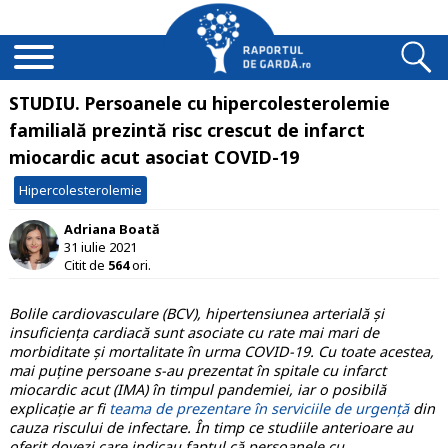
STUDIU. Persoanele cu hipercolesterolemie
familială prezintă risc crescut de infarct
miocardic acut asociat COVID-19
Hipercolesterolemie
Adriana Boată
31 iulie 2021
Citit de
564
ori.
Bolile cardiovasculare (BCV), hipertensiunea arterială și
insuficiența cardiacă sunt asociate cu rate mai mari de
morbiditate și mortalitate în urma COVID-19. Cu toate acestea,
mai puține persoane s-au prezentat în spitale cu infarct
miocardic acut (IMA) în timpul pandemiei, iar o posibilă
explicație ar fi
teama de prezentare în serviciile de urgență
din
cauza riscului de infectare. În timp ce studiile anterioare au
oferit dovezi care indicau faptul că persoanele cu