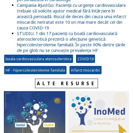
Campania #JustGo: Pacienții cu urgențe cardiovasculare
trebuie să solicite ajutor medical fără întârziere în
această perioadă. Riscul de deces din cauza unui infarct
miocardic netratat este 10 ori mai mare decât cel din
cauza COVID-19
STUDIU. 1 din 17 pacienți cu boală cardiovasculară
aterosclerotică prezintă o afecțiune genetică:
hipercolesterolemie familială. În peste 90% dintre țările
de pe glob nu se cunoaște prevalența HF
boala cardiovasculara aterosclerotica
COVID19
HF - hipercolesterolemie familiala
infarct miocardic
ALTE RESURSE