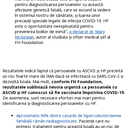
pentru diagnosticarea persoanelor cu această
afecțiune genetică fatală, care se ascund la vedere
în sistemul nostru de sănătate, și luarea unor
precauții speciale legate de infecția COVID-19. HF
este o oportunitate neexploatată pentru
prevenirea bolilor de inimă”,
a declarat dr. Mary
McGowan
, autor al studiului și ofițer medical șef al
FH Foundation.
Rezultatele indică faptul că persoanele cu ASCVD și HF prezintă
un risc foarte mare de IMA dacă se infectează cu SARS-CoV-2 și
dezvoltă boala. Mai mult,
conform FH Foundation,
rezultatele subliniază nevoia urgentă ca persoanele cu
ASCVD și HF cunoscut să fie vaccinate împotriva COVID-19.
De asemenea, sunt necesare eforturi mai mari pentru
identificarea și diagnosticarea persoanelor cu HF.
Aproximativ 90% dintre cazurile de hipercolesterolemie
familială rămân nediagnosticate
. Pacienții care nu
primesc tratament pentru această boală au un risc de