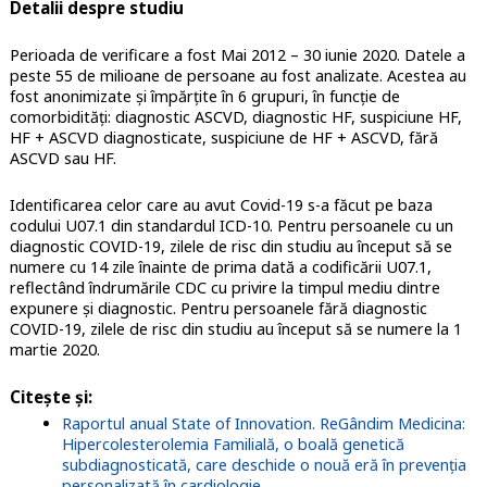
Detalii despre studiu
Perioada de verificare a fost Mai 2012 – 30 iunie 2020. Datele a
peste 55 de milioane de persoane au fost analizate. Acestea au
fost anonimizate și împărțite în 6 grupuri, în funcție de
comorbidități: diagnostic ASCVD, diagnostic HF, suspiciune HF,
HF + ASCVD diagnosticate, suspiciune de HF + ASCVD, fără
ASCVD sau HF.
Identificarea celor care au avut Covid-19 s-a făcut pe baza
codului U07.1 din standardul ICD-10. Pentru persoanele cu un
diagnostic COVID-19, zilele de risc din studiu au început să se
numere cu 14 zile înainte de prima dată a codificării U07.1,
reflectând îndrumările CDC cu privire la timpul mediu dintre
expunere și diagnostic. Pentru persoanele fără diagnostic
COVID-19, zilele de risc din studiu au început să se numere la 1
martie 2020.
Citește și:
Raportul anual State of Innovation. ReGândim Medicina:
Hipercolesterolemia Familială, o boală genetică
subdiagnosticată, care deschide o nouă eră în prevenția
personalizată în cardiologie