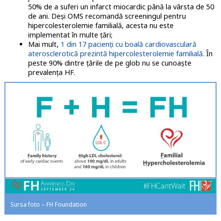
50% de a suferi un infarct miocardic până la vârsta de 50
de ani. Deși OMS recomandă screeningul pentru
hipercolesterolemie familială, acesta nu este
implementat în multe țări;
Mai mult,
1 din 17 pacienți cu boală cardiovasculară
aterosclerotică prezintă hipercolesterolemie familială
. În
peste 90% dintre țările de pe glob nu se cunoaște
prevalența HF.
Sursa foto – FH Foundation