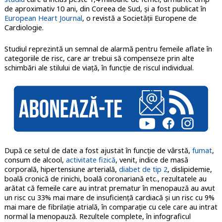
de aproximativ 10 ani, din Coreea de Sud, și a fost publicat în
European Heart Journal
, o revistă a Societății Europene de
Cardiologie.
Studiul reprezintă un semnal de alarmă pentru femeile aflate în
categoriile de risc, care ar trebui să compenseze prin alte
schimbări ale stilului de viață, în funcție de riscul individual.
După ce setul de date a fost ajustat în funcție de vârstă,
fumat
,
consum de alcool,
activitate fizică
, venit, indice de masă
corporală, hipertensiune arterială,
diabet de tip 2
, dislipidemie,
boală cronică de rinichi, boală coronariană etc., rezultatele au
arătat că femeile care au intrat prematur în menopauză au avut
un risc cu 33% mai mare de insuficiență cardiacă și un risc cu 9%
mai mare de fibrilație atrială, în comparație cu cele care au intrat
normal la menopauză. Rezultele complete, în infograficul