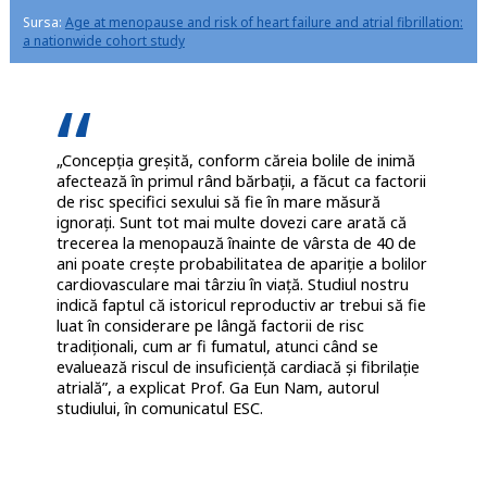
Sursa:
Age at menopause and risk of heart failure and atrial fibrillation:
a nationwide cohort study
„Concepția greșită, conform căreia bolile de inimă
afectează în primul rând bărbații, a făcut ca factorii
de risc specifici sexului să fie în mare măsură
ignorați. Sunt tot mai multe dovezi care arată că
trecerea la menopauză înainte de vârsta de 40 de
ani poate crește probabilitatea de apariție a bolilor
cardiovasculare mai târziu în viață. Studiul nostru
indică faptul că istoricul reproductiv ar trebui să fie
luat în considerare pe lângă factorii de risc
tradiționali, cum ar fi fumatul, atunci când se
evaluează riscul de insuficiență cardiacă și fibrilație
atrială”, a explicat Prof. Ga Eun Nam, autorul
studiului, în comunicatul ESC.