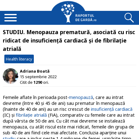
STUDIU. Menopauza prematură, asociată cu risc
ridicat de insuficiență cardiacă și de fibrilație
atrială
Health literacy
Adriana Boată
15 septembrie 2022
Citit de
1290
ori.
Femeile aflate în perioada post-
menopauză
, care au intrat
devreme (între 40 și 45 de ani) sau prematur în menopauză
(înainte de 40 de ani) au un risc crescut de
insuficiență cardiacă
(IC) și
fibrilație atrială
(FiA), comparativ cu femeile care au intrat
după vârsta de 50 de ani. Cu cât mai devreme se instalează
menopauza, cu atât riscul este mai ridicat, femeile din grupa de
sub 40 de ani fiind cele mai afectate. Concluzia aparține unui
studiu
care a inclus peste 1,4 milioane de femei, urmărite timp