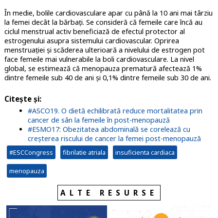
În medie, bolile cardiovasculare apar cu până la 10 ani mai târziu
la femei decât la bărbați. Se consideră că femeile care încă au
ciclul menstrual activ beneficiază de efectul protector al
estrogenului asupra sistemului cardiovascular. Oprirea
menstruației și scăderea ulterioară a nivelului de estrogen pot
face femeile mai vulnerabile la boli cardiovasculare. La nivel
global, se estimează că menopauza prematură afectează 1%
dintre femeile sub 40 de ani și 0,1% dintre femeile sub 30 de ani.
Citește și:
#ASCO19. O dietă echilibrată reduce mortalitatea prin
cancer de sân la femeile în post-menopauză
#ESMO17: Obezitatea abdominală se corelează cu
creșterea riscului de cancer la femei post-menopauză
#ESCCongress
fibrilatie atriala
insuficienta cardiaca
menopauza
ALTE RESURSE