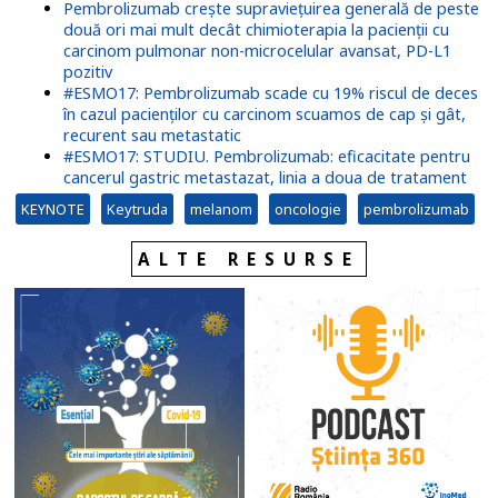
Pembrolizumab crește supraviețuirea generală de peste
două ori mai mult decât chimioterapia la pacienții cu
carcinom pulmonar non-microcelular avansat, PD-L1
pozitiv
#ESMO17: Pembrolizumab scade cu 19% riscul de deces
în cazul pacienților cu carcinom scuamos de cap și gât,
recurent sau metastatic
#ESMO17: STUDIU. Pembrolizumab: eficacitate pentru
cancerul gastric metastazat, linia a doua de tratament
KEYNOTE
Keytruda
melanom
oncologie
pembrolizumab
ALTE RESURSE