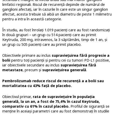
limfatici regionali. Riscul de recurență depinde de numărul de
ganglioni afectați, iar în cazurile în care este un singur ganglion
afectat, acesta trebuie să aibă un diametru de peste 1 milimetru
pentru a intra în această categorie.
În studiu, au fost înrolați 1.019 pacienți care au fost randomizați
în două grupuri – un grup cu 514 pacienți care au primit
Keytruda, 200 mg, intravenos, la 3 săptămâni, timp de 1 an, și
un grup cu 505 pacienți care au primit placebo.
Obiectivele primare au inclus
supraviețuirea fără progresie a
bolii
pentru toți pacienții și pentru cei cu tumori PD-L1 pozitive,
iar obiectivele secundare au inclus
supraviețuirea fără
metastaze
, precum și
supraviețuirea generală
.
Pembrolizumab reduce riscul de recurență a a bolii sau
mortalitatea cu 43% față de placebo.
Obiectivul primar,
rata de supraviețuire în populația
generală, la un an, a fost de 75,4% în cazul Keytruda,
comparativ cu 61% în cazul placebo.
Profilul de siguranță se
menține în aceiași parametri care au fost demonstrați în studile