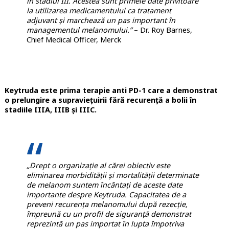
în stadiul III. Acestea sunt primele date privitoare
la utilizarea medicamentului ca tratament
adjuvant și marchează un pas important în
managementul melanomului.”
– Dr. Roy Barnes,
Chief Medical Officer, Merck
Keytruda este prima terapie anti PD-1 care a demonstrat
o prelungire a supraviețuirii fără recurență a bolii în
stadiile IIIA, IIIB și IIIC.
„Drept o organizație al cărei obiectiv este
eliminarea morbidității și mortalității determinate
de melanom suntem încântați de aceste date
importante despre Keytruda. Capacitatea de a
preveni recurența melanomului după rezecție,
împreună cu un profil de siguranță demonstrat
reprezintă un pas importat în lupta împotriva