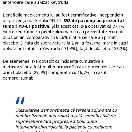
anterioare care au vizat Keytruda.
Beneficiile medicamentului au fost semnificative, independent
de prezența markerului PD-L1.
853 de pacienți au prezentat
tumori PD-L1 pozitive.
Și în acest caz, s-a observat că 77,1%
dintre cei tratați cu pembrolizumab nu au prezentat recurențe
după un an, comparativ cu 62,6% dintre cei care au primit
placebo. Și rata de supraviețuire la 2 ani a fost mai mare în cazul
bolnavilor tratați cu Keytruda ( 71,4%), față de placebo ( 53,2%)
De asemenea, s-a dovedit că incidența cumulativă a
metastazelor a fost mult mai mare în cazul pacienților care au
primit placebo (29,7%) comparativ cu 16,7%, în cazul
pembrolizumab.
„Rezultatele demonstrează că terapia adjuvantă cu
pembrolizumab determină o rată semnificativă de
supraviețuire fără progresie a bolii după
intervenția chirurgicală, la pacienții cu melanom