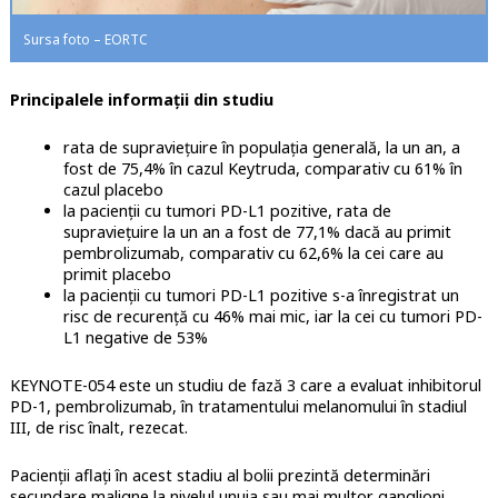
Sursa foto – EORTC
Principalele informații din studiu
rata de supraviețuire în populația generală, la un an, a
fost de 75,4% în cazul Keytruda, comparativ cu 61% în
cazul placebo
la pacienții cu tumori PD-L1 pozitive, rata de
supraviețuire la un an a fost de 77,1% dacă au primit
pembrolizumab, comparativ cu 62,6% la cei care au
primit placebo
la pacienții cu tumori PD-L1 pozitive s-a înregistrat un
risc de recurență cu 46% mai mic, iar la cei cu tumori PD-
L1 negative de 53%
KEYNOTE-054 este un studiu de fază 3 care a evaluat inhibitorul
PD-1, pembrolizumab, în tratamentului melanomului în stadiul
III, de risc înalt, rezecat.
Pacienții aflați în acest stadiu al bolii prezintă determinări
secundare maligne la nivelul unuia sau mai multor ganglioni