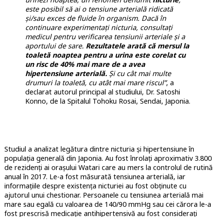
este posibil să ai o tensiune arterială ridicată
și/sau exces de fluide în organism. Dacă în
continuare experimentați nicturia, consultați
medicul pentru verificarea tensiunii arteriale și a
aportului de sare.
Rezultatele arată că mersul la
toaletă noaptea pentru a urina este corelat cu
un risc de 40% mai mare de a avea
hipertensiune arterială.
Și cu cât mai multe
drumuri la toaletă, cu atât mai mare riscul”
, a
declarat autorul principal al studiului, Dr. Satoshi
Konno, de la Spitalul Tohoku Rosai, Sendai, Japonia.
Studiul a analizat legătura dintre nicturia și hipertensiune în
populația generală din Japonia. Au fost înrolați aproximativ 3.800
de rezidenți ai orașului Watari care au mers la controlul de rutină
anual în 2017. Le-a fost măsurată tensiunea arterială, iar
informațiile despre existența nicturiei au fost obținute cu
ajutorul unui chestionar. Persoanele cu tensiunea arterială mai
mare sau egală cu valoarea de 140/90 mmHg sau cei cărora le-a
fost prescrisă medicație antihipertensivă au fost considerați