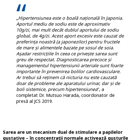
„
Hipertensiunea este o boală națională în Japonia.
Aportul mediu de sodiu este de aproximativ
10g/zi, mai mult decât dublul aportului de sodiu
global, de 4g/zi. Acest aport excesiv este cauzat de
preferința noastră (a japonezilor) pentru fructele
de mare și alimentele bazate pe sosul de soia.
Așadar restricțiile în ceea ce privește sarea sunt
greu de respectat. Diagnosticarea precoce și
managementul hipertensiunii arteriale sunt foarte
importante în prevenirea bolilor cardiovasculare.
Ar trebui să reținem că nicturia nu este cauzată
doar de probleme ale aparatului urinar, dar și de
boli sistemice, precum hipertensiunea
”, a
completat Dr. Mutsuo Harada, coordonator de
presă al JCS 2019.
Sarea are un mecanism dual de stimulare a papilelor
gustative – în concentrații normale activează gusturile