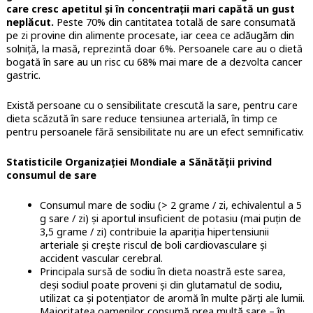
care cresc apetitul și în concentrații mari capătă un gust
neplăcut.
Peste 70% din cantitatea totală de sare consumată
pe zi provine din alimente procesate, iar ceea ce adăugăm din
solniță, la masă, reprezintă doar 6%. Persoanele care au o dietă
bogată în sare au un risc cu 68% mai mare de a dezvolta cancer
gastric.
Există persoane cu o sensibilitate crescută la sare, pentru care
dieta scăzută în sare reduce tensiunea arterială, în timp ce
pentru persoanele fără sensibilitate nu are un efect semnificativ.
Statisticile Organizației Mondiale a Sănătății privind
consumul de sare
Consumul mare de sodiu (> 2 grame / zi, echivalentul a 5
g sare / zi) și aportul insuficient de potasiu (mai puțin de
3,5 grame / zi) contribuie la apariția hipertensiunii
arteriale și crește riscul de boli cardiovasculare și
accident vascular cerebral.
Principala sursă de sodiu în dieta noastră este sarea,
deși sodiul poate proveni și din glutamatul de sodiu,
utilizat ca și potențiator de aromă în multe părți ale lumii.
Majoritatea oamenilor consumă prea multă sare – în