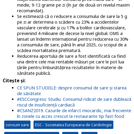
medie, 9-12 grame pe zi (în jur de două ori nivelul maxim
recomandat).
Se estimează că o reducere a consumului de sare la 5 g
pe zi ar determina o scădere cu 23% a accidentelor
vasculare cerebrale și cu 17% a bolilor cardiovasculare,
prevenind 4 milioane de decese la nivel global. OMS a
lansat un îndemn internațional pentru reducerea cu 30%
a consumului de sare, până în anul 2025, cu scopul de a
scădea mortalitatea prematură.
Reducerea aportului de sare a fost identificată ca fiind
una dintre cele mai rentabile măsuri pe care le pot lua
țările pentru îmbunătățirea rezultatelor în materie de
sănătate publică.
Citește și:
CE SPUN STUDIILE: despre consumul de sare și starea
de sănătate
#ESCCongress: Studiu. Consumul ridicat de sare dublează
riscul de insuficiență cardiacă
#CSANZ2019. Cazurile de infarct miocardic, mai frecvente
în zonele cu acces crescut la restaurante tip fast-food
consum sare
ESC - Societatea Europeana de Cardiologie