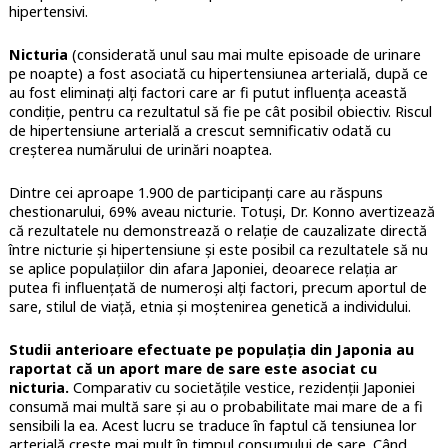
hipertensivi.
Nicturia
(considerată unul sau mai multe episoade de urinare
pe noapte) a fost asociată cu hipertensiunea arterială, după ce
au fost eliminați alți factori care ar fi putut influența această
condiție, pentru ca rezultatul să fie pe cât posibil obiectiv. Riscul
de hipertensiune arterială a crescut semnificativ odată cu
creșterea numărului de urinări noaptea.
Dintre cei aproape 1.900 de participanți care au răspuns
chestionarului, 69% aveau nicturie. Totuși, Dr. Konno avertizează
că rezultatele nu demonstrează o relație de cauzalizate directă
între nicturie și hipertensiune și este posibil ca rezultatele să nu
se aplice populațiilor din afara Japoniei, deoarece relația ar
putea fi influențată de numeroși alți factori, precum aportul de
sare, stilul de viață, etnia și moștenirea genetică a individului.
Studii anterioare efectuate pe populația din Japonia au
raportat că un aport mare de sare este asociat cu
nicturia.
Comparativ cu societățile vestice, rezidenții Japoniei
consumă mai multă sare și au o probabilitate mai mare de a fi
sensibili la ea. Acest lucru se traduce în faptul că tensiunea lor
arterială crește mai mult în timpul consumului de sare. Când