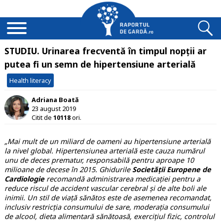
STUDIU. Urinarea frecventă în timpul nopții ar
putea fi un semn de hipertensiune arterială
Health literacy
Adriana Boată
23 august 2019
Citit de
10118
ori.
„Mai mult de un miliard de oameni au hipertensiune arterială
la nivel global. Hipertensiunea arterială este cauza numărul
unu de deces prematur, responsabilă pentru aproape 10
milioane de decese în 2015. Ghidurile
Societății Europene de
Cardiologie
recomandă administrarea medicației pentru a
reduce riscul de accident vascular cerebral și de alte boli ale
inimii. Un stil de viață sănătos este de asemenea recomandat,
inclusiv restricția consumului de sare, moderația consumului
de alcool, dieta alimentară sănătoasă, exercițiul fizic, controlul