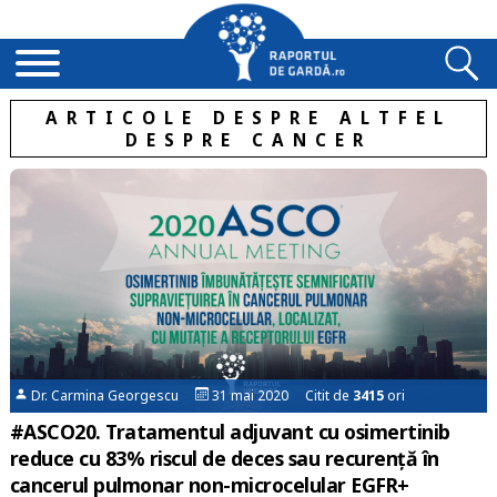
ARTICOLE DESPRE ALTFEL
DESPRE CANCER
Dr. Carmina Georgescu
31 mai 2020 Citit de
3415
ori
#ASCO20. Tratamentul adjuvant cu osimertinib
reduce cu 83% riscul de deces sau recurență în
cancerul pulmonar non-microcelular EGFR+