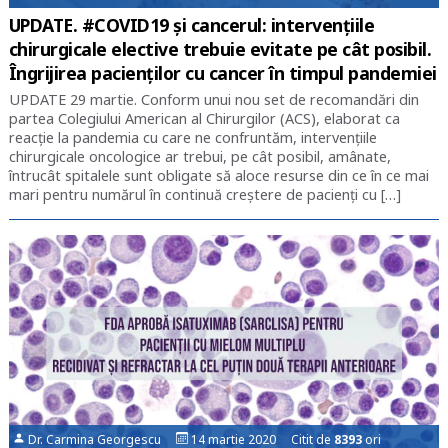
UPDATE. #COVID19 și cancerul: intervențiile
chirurgicale elective trebuie evitate pe cât posibil.
Îngrijirea pacienților cu cancer în timpul pandemiei
UPDATE 29 martie. Conform unui nou set de recomandări din
partea Colegiului American al Chirurgilor (ACS), elaborat ca
reacție la pandemia cu care ne confruntăm, intervențiile
chirurgicale oncologice ar trebui, pe cât posibil, amânate,
întrucât spitalele sunt obligate să aloce resurse din ce în ce mai
mari pentru numărul în continuă creștere de pacienți cu […]
Dr. Carmina Georgescu
14 martie 2020 Citit de
8393
ori