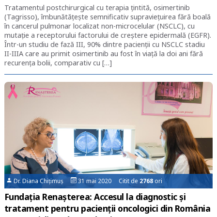
Tratamentul postchirurgical cu terapia țintită, osimertinib
(Tagrisso), îmbunătățește semnificativ supraviețuirea fără boală
în cancerul pulmonar localizat non-microcelular (NSCLC), cu
mutație a receptorului factorului de creștere epidermală (EGFR).
Într-un studiu de fază III, 90% dintre pacienții cu NSCLC stadiu
II-IIIA care au primit osimertinib au fost în viață la doi ani fără
recurența bolii, comparativ cu […]
Dr. Diana Chițimuș
31 mai 2020 Citit de
2768
ori
Fundația Renașterea: Accesul la diagnostic și
tratament pentru pacienții oncologici din România