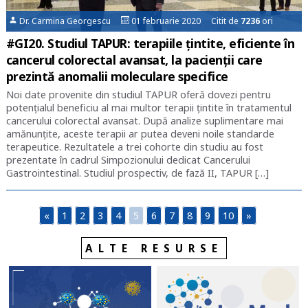
Dr. Carmina Georgescu
01 februarie 2020 Citit de
7236
ori
#GI20. Studiul TAPUR: terapiile țintite, eficiente în
cancerul colorectal avansat, la pacienții care
prezintă anomalii moleculare specifice
Noi date provenite din studiul TAPUR oferă dovezi pentru
potențialul beneficiu al mai multor terapii țintite în tratamentul
cancerului colorectal avansat. După analize suplimentare mai
amănunțite, aceste terapii ar putea deveni noile standarde
terapeutice. Rezultatele a trei cohorte din studiu au fost
prezentate în cadrul Simpozionului dedicat Cancerului
Gastrointestinal. Studiul prospectiv, de fază II, TAPUR […]
«
1
2
3
4
5
6
7
8
9
10
»
ALTE RESURSE