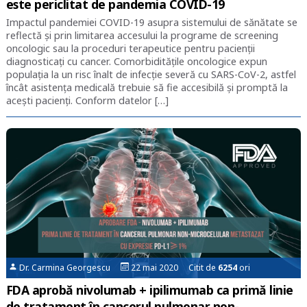
este periclitat de pandemia COVID-19
Impactul pandemiei COVID-19 asupra sistemului de sănătate se
reflectă și prin limitarea accesului la programe de screening
oncologic sau la proceduri terapeutice pentru pacienții
diagnosticați cu cancer. Comorbiditățile oncologice expun
populația la un risc înalt de infecție severă cu SARS-CoV-2, astfel
încât asistența medicală trebuie să fie accesibilă și promptă la
acești pacienți. Conform datelor […]
Dr. Carmina Georgescu
22 mai 2020 Citit de
6254
ori
FDA aprobă nivolumab + ipilimumab ca primă linie
de tratament în cancerul pulmonar non-