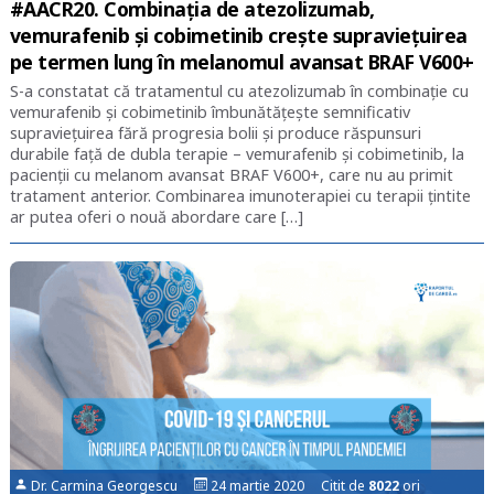
#AACR20. Combinația de atezolizumab,
vemurafenib și cobimetinib crește supraviețuirea
pe termen lung în melanomul avansat BRAF V600+
S-a constatat că tratamentul cu atezolizumab în combinație cu
vemurafenib și cobimetinib îmbunătățește semnificativ
supraviețuirea fără progresia bolii și produce răspunsuri
durabile față de dubla terapie – vemurafenib și cobimetinib, la
pacienții cu melanom avansat BRAF V600+, care nu au primit
tratament anterior. Combinarea imunoterapiei cu terapii țintite
ar putea oferi o nouă abordare care […]
Dr. Carmina Georgescu
24 martie 2020 Citit de
8022
ori