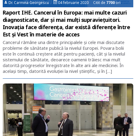
Dr. Carmina Georgescu
04 februarie 2020 Citit de
7700
ori
Raport IHE. Cancerul în Europa: mai multe cazuri
diagnosticate, dar și mai mulți supraviețuitori.
Inovația face diferența, dar există diferențe între
Est și Vest în materie de acces
Cancerul rămâne una dintre principalele și cele mai discutate
probleme de sănătate publică la nivelul Europei. Povara bolii
este în continuă creștere atât pentru pacienți, cât și la nivelul
sistemului de sănătate, deoarece oamenii trăiesc mai mult
datorită progreselor înregistrate în alte arii ale medicinei. În
același timp, datorită evoluției la nivel științific, și în […]