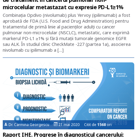
microcelular metastazat cu expresie PD-L1≥1%
Combinația Opdivo (nivolumab) plus Yervoy (ipilimumab) a fost
aprobată de FDA (U.S. Food and Drug Administration) pentru
tratamentul de primă linie al pacienților adulți cu cancer
pulmonar non-microcelular (NSCLC), metastatic, care exprimă
markerul PD-L1 ≥1% și fără mutații tumorale genomice EGFR
sau ALK. În studiul clinic CheckMate -227 (partea 1a), asocierea
nivolumab cu ipilimumab a […]
Dr. Carmina Georgescu
21 mai 2020 Citit de
1568
ori
Raport IHE. Progrese în diagnosticul cancerului: