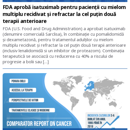
FDA aprobă isatuximab pentru pacienții cu mielom
multiplu recidivat și refractar la cel puțin două
terapii anterioare
FDA (U.S. Food and Drug Administration) a aprobat isatuximab
(denumire comercială Sarclisa), în combinație cu pomalidomidă
și dexametazonă, pentru tratamentul adulților cu mielom
multiplu recidivat și refractar la cel puțin două terapii anterioare
(inclusiv lenalidomidă si un inhibitor de proteazom). Combinația
terapeutică se asociază cu reducerea cu 40% a riscului de
progresie a bolii sau […]