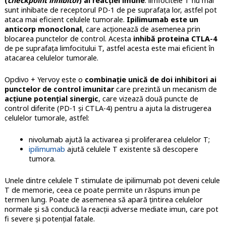
(
checkpoint inhibitor
) al reacției imune
: limfocitele T nu mai
sunt inhibate de receptorul PD-1 de pe suprafața lor, astfel pot
ataca mai eficient celulele tumorale.
Ipilimumab este un
anticorp monoclonal
, care acționează de asemenea prin
blocarea punctelor de control. Acesta
inhibă proteina CTLA-4
de pe suprafața limfocitului T, astfel acesta este mai eficient în
atacarea celulelor tumorale.
Opdivo + Yervoy este o
combinație unică de doi inhibitori ai
punctelor de control imunitar
care prezintă un mecanism de
acțiune potențial sinergic
, care vizează două puncte de
control diferite (PD-1 și CTLA-4) pentru a ajuta la distrugerea
celulelor tumorale, astfel:
nivolumab ajută la activarea și proliferarea celulelor T;
ipilimumab
ajută celulele T existente să descopere
tumora.
Unele dintre celulele T stimulate de ipilimumab pot deveni celule
T de memorie, ceea ce poate permite un răspuns imun pe
termen lung. Poate de asemenea să apară țintirea celulelor
normale și să conducă la reacții adverse mediate imun, care pot
fi severe și potențial fatale.