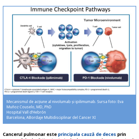
Mecanismul de acțiune al nivolumab și ipilimumab. Sursa foto: Eva
Muñoz Couselo, MD, PhD
Hospital Vall d’Hebrón
Barcelona, ABordaje Multidisciplinar del Cancer XI
Cancerul pulmonar este
principala cauză de deces
prin