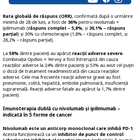
Rata globală de răspuns (ORR)
, confirmată după o urmărire
minimă de 28 de luni, a fost de
36%
pentru nivolumab +
ipilimumab (
răspuns complet – 5,8%
, și
30,1% – răspuns
parțial
) și 30% cu chimioterapie (1,8% – răspuns complet, și
28,2% – răspuns parțial).
La
58%
dintre pacienți au apărut
reacții adverse severe
.
Combinația Opdivo + Yervoy a fost întreruptă din cauza
reacțiilor adverse la 24% dintre pacienți și 53% au avut cel puțin
o doză de tratament neadministrată din cauza reacțiilor
adverse. Cele mai frecvente reacții adverse grave au fost
pneumonie, colită, hepatită, embolie pulmonară, insuficiență
suprarenală. Reacții adverse fatale au apărut la 1,7% dintre
pacienți.
Imunoterapia dublă cu nivolumab și ipilimumab –
indicată în 5 forme de cancer
Nivolumab este un anticorp monoclonal care inhibă PD-1
.
Acesta funcționează ca un
inhibitor de punct de control