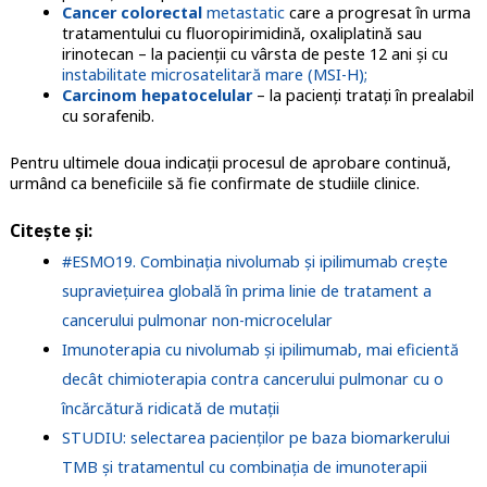
Cancer colorectal
metastatic
care a progresat în urma
tratamentului cu fluoropirimidină, oxaliplatină sau
irinotecan – la pacienții cu vârsta de peste 12 ani și cu
instabilitate microsatelitară mare (MSI-H);
Carcinom hepatocelular
– la pacienți tratați în prealabil
cu sorafenib.
Pentru ultimele doua indicații procesul de aprobare continuă,
urmând ca beneficiile să fie confirmate de studiile clinice.
Citește și:
#ESMO19. Combinația nivolumab și ipilimumab crește
supraviețuirea globală în prima linie de tratament a
cancerului pulmonar non-microcelular
Imunoterapia cu nivolumab și ipilimumab, mai eficientă
decât chimioterapia contra cancerului pulmonar cu o
încărcătură ridicată de mutații
STUDIU: selectarea pacienților pe baza biomarkerului
TMB și tratamentul cu combinația de imunoterapii