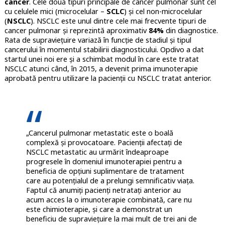
cancer
. Cele două tipuri principale de cancer pulmonar sunt cel
cu celulele mici (microcelular –
SCLC
) și cel non-microcelular
(
NSCLC
). NSCLC este unul dintre cele mai frecvente tipuri de
cancer pulmonar și reprezintă aproximativ
84%
din diagnostice.
Rata de supraviețuire variază în funcție de stadiul și tipul
cancerului în momentul stabilirii diagnosticului. Opdivo a dat
startul unei noi ere și a schimbat modul în care este tratat
NSCLC atunci când, în 2015, a devenit prima imunoterapie
aprobată pentru utilizare la pacienții cu NSCLC tratat anterior.
„Cancerul pulmonar metastatic este o boală
complexă și provocatoare. Pacienții afectați de
NSCLC metastatic au urmărit îndeaproape
progresele în domeniul imunoterapiei pentru a
beneficia de opțiuni suplimentare de tratament
care au potențialul de a prelungi semnificativ viața.
Faptul că anumiți pacienți netratați anterior au
acum acces la o imunoterapie combinată, care nu
este chimioterapie, și care a demonstrat un
beneficiu de supraviețuire la mai mult de trei ani de