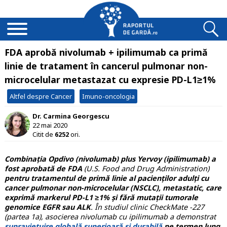
FDA aprobă nivolumab + ipilimumab ca primă
linie de tratament în cancerul pulmonar non-
microcelular metastazat cu expresie PD-L1≥1%
Altfel despre Cancer
Imuno-oncologia
Dr. Carmina Georgescu
22 mai 2020
Citit de
6252
ori.
Combinația Opdivo (nivolumab) plus Yervoy (ipilimumab) a
fost aprobată de FDA
(U.S. Food and Drug Administration)
pentru tratamentul de primă linie al pacienților adulți cu
cancer pulmonar non-microcelular (NSCLC), metastatic, care
exprimă markerul PD-L1 ≥1% și fără mutații tumorale
genomice EGFR sau ALK
. În studiul clinic CheckMate -227
(partea 1a), asocierea nivolumab cu ipilimumab a demonstrat
supraviețuire globală superioară și durabilă
pe termen lung