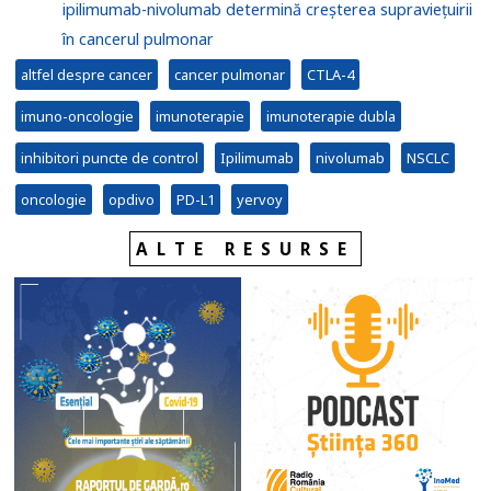
ipilimumab-nivolumab determină creșterea supraviețuirii
în cancerul pulmonar
altfel despre cancer
cancer pulmonar
CTLA-4
imuno-oncologie
imunoterapie
imunoterapie dubla
inhibitori puncte de control
Ipilimumab
nivolumab
NSCLC
oncologie
opdivo
PD-L1
yervoy
ALTE RESURSE