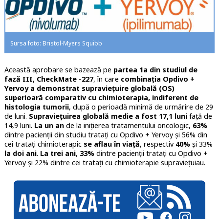
Sursa foto: Bristol-Myers Squibb
Această aprobare se bazează pe
partea 1a din studiul de
fază III, CheckMate -227
, în care
combinația Opdivo +
Yervoy a demonstrat supraviețuire globală (OS)
superioară comparativ cu chimioterapia, indiferent de
histologia tumorii
, după o perioadă minimă de urmărire de 29
de luni.
Supraviețuirea globală medie a fost 17,1 luni
față de
14,9 luni.
La un an
de la inițierea tratamentului oncologic,
63%
dintre pacienții din studiu tratați cu Opdivo + Yervoy și 56% din
cei tratați chimioterapic
se aflau în viață
, respectiv
40%
și 33%
la doi ani
.
La trei ani
,
33%
dintre pacienții tratați cu Opdivo +
Yervoy și 22% dintre cei tratați cu chimioterapie supraviețuiau.