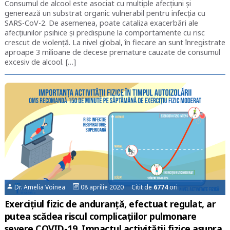
Consumul de alcool este asociat cu multiple afecțiuni și
generează un substrat organic vulnerabil pentru infecția cu
SARS-CoV-2. De asemenea, poate cataliza exacerbări ale
afecțiunilor psihice și predispune la comportamente cu risc
crescut de violență. La nivel global, în fiecare an sunt înregistrate
aproape 3 milioane de decese premature cauzate de consumul
excesiv de alcool. […]
Dr. Amelia Voinea
08 aprilie 2020 Citit de
6774
ori
Exercițiul fizic de anduranță, efectuat regulat, ar
putea scădea riscul complicațiilor pulmonare
severe COVID-19. Impactul activității fizice asupra