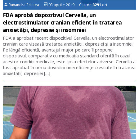
Ruxandra Schitea
03 aprilie 2019 Citit de
3291
ori
FDA aprobă dispozitivul Cervella, un
electrostimulator cranian eficient în tratarea
anxietății, depresiei și insomniei
FDA a aprobat recent dispozitivul Cervella, un electrostimulator
cranian care vizează tratarea anxietății, depresiei și a insomniei.
Pe lângă eficiență, avantajul major pe care îl propune
dispozitivul, comparativ cu medicația standard oferită în cazul
acestor condiții medicale, este lipsa efectelor adverse. Cervella a
fost aprobat în urma dovedirii unei eficiențe crescute în tratarea
anxietății, depresiei […]