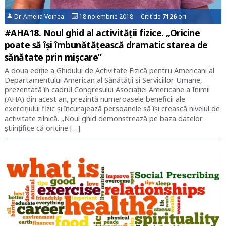
Dr. Amelia Voinea
18 noiembrie 2018 Citit de
7126
ori
#AHA18. Noul ghid al activității fizice. „Oricine
poate să își îmbunătățească dramatic starea de
sănătate prin mișcare”
A doua ediție a Ghidului de Activitate Fizică pentru Americani al
Departamentului American al Sănătății și Serviciilor Umane,
prezentată în cadrul Congresului Asociației Americane a Inimii
(AHA) din acest an, prezintă numeroasele beneficii ale
exercițiului fizic și încurajează persoanele să își crească nivelul de
activitate zilnică. „Noul ghid demonstrează pe baza datelor
științifice că oricine […]