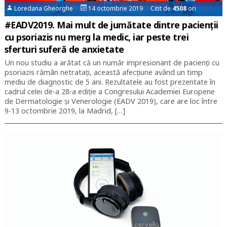
Loredana Gheorghe
14 octombrie 2019 Citit de
4508
ori
#EADV2019. Mai mult de jumătate dintre pacienții
cu psoriazis nu merg la medic, iar peste trei
sferturi suferă de anxietate
Un nou studiu a arătat că un număr impresionant de pacienți cu
psoriazis rămân netratați, această afecțiune având un timp
mediu de diagnostic de 5 ani. Rezultatele au fost prezentate în
cadrul celei de-a 28-a ediție a Congresului Academiei Europene
de Dermatologie și Venerologie (EADV 2019), care are loc între
9-13 octombrie 2019, la Madrid, […]