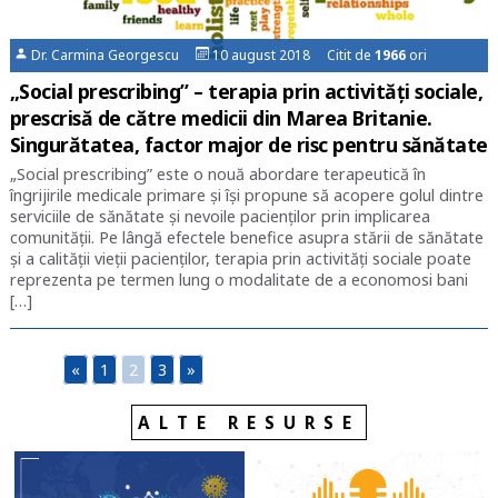
Dr. Carmina Georgescu
10 august 2018 Citit de
1966
ori
„Social prescribing” – terapia prin activități sociale,
prescrisă de către medicii din Marea Britanie.
Singurătatea, factor major de risc pentru sănătate
„Social prescribing” este o nouă abordare terapeutică în
îngrijirile medicale primare și își propune să acopere golul dintre
serviciile de sănătate și nevoile pacienților prin implicarea
comunității. Pe lângă efectele benefice asupra stării de sănătate
și a calității vieții pacienților, terapia prin activități sociale poate
reprezenta pe termen lung o modalitate de a economosi bani
[…]
«
1
2
3
»
ALTE RESURSE