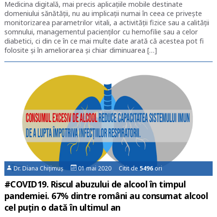
Medicina digitală, mai precis aplicațiile mobile destinate
domeniului sănătății, nu au implicații numai în ceea ce privește
monitorizarea parametrilor vitali, a activității fizice sau a calității
somnului, managementul pacienților cu hemofilie sau a celor
diabetici, ci din ce în ce mai multe date arată că acestea pot fi
folosite și în ameliorarea și chiar diminuarea […]
Dr. Diana Chițimuș
01 mai 2020 Citit de
5496
ori
#COVID19. Riscul abuzului de alcool în timpul
pandemiei. 67% dintre români au consumat alcool
cel puțin o dată în ultimul an