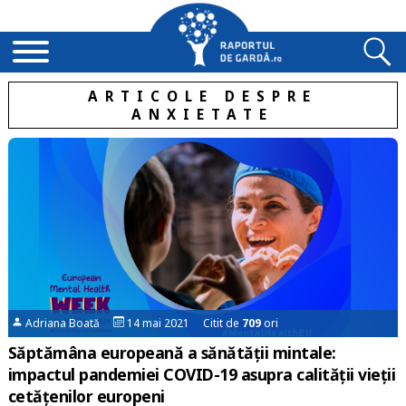
ARTICOLE DESPRE
ANXIETATE
Adriana Boată
14 mai 2021 Citit de
709
ori
Săptămâna europeană a sănătății mintale:
impactul pandemiei COVID-19 asupra calității vieții
cetățenilor europeni