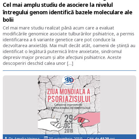
Cel mai amplu studiu de asociere la nivelul
întregului genom identifică bazele moleculare ale
bolii
Cel mai mare studiu realizat până acum care a evaluat
modificările genomice asociate tulburărilor psihiatrice, a permis
identificarea a 6 variante genetice care pot conduce la
dezvoltarea anxietății. Mai mult decât atât, oamenii de știință au
identificat o legătură puternică între anxietate, sindromul
depresiv major precum și alte afecțiuni psihiatrice. Aceste
descoperiri deschid calea unor […]
Dr. Amelia Voinea
30 octombrie 2019 Citit de
6120
ori