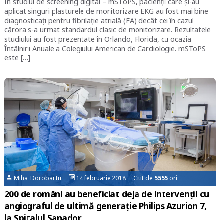
În studiul de screening digital – mSToPS, pacienții care și-au
aplicat singuri plasturele de monitorizare EKG au fost mai bine
diagnosticați pentru fibrilație atrială (FA) decât cei în cazul
cărora s-a urmat standardul clasic de monitorizare. Rezultatele
studiului au fost prezentate în Orlando, Florida, cu ocazia
Întâlnirii Anuale a Colegiului American de Cardiologie. mSToPS
este […]
Mihai Dorobantu
14 februarie 2018 Citit de
5555
ori
200 de români au beneficiat deja de intervenții cu
angiograful de ultimă generație Philips Azurion 7,
la Spitalul Sanador