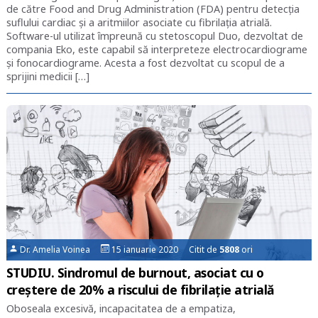
de către Food and Drug Administration (FDA) pentru detecția
suflului cardiac și a aritmiilor asociate cu fibrilația atrială.
Software-ul utilizat împreună cu stetoscopul Duo, dezvoltat de
compania Eko, este capabil să interpreteze electrocardiograme
și fonocardiograme. Acesta a fost dezvoltat cu scopul de a
sprijini medicii […]
Dr. Amelia Voinea
15 ianuarie 2020 Citit de
5808
ori
STUDIU. Sindromul de burnout, asociat cu o
creștere de 20% a riscului de fibrilație atrială
Oboseala excesivă, incapacitatea de a empatiza,