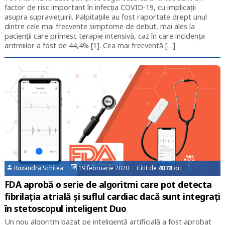
factor de risc important în infecția COVID-19, cu implicații
asupra supraviețuirii. Palpitațiile au fost raportate drept unul
dintre cele mai frecvente simptome de debut, mai ales la
pacienții care primesc terapie intensivă, caz în care incidența
aritmiilor a fost de 44,4% [1]. Cea mai frecventă […]
Ruxandra Schitea
19 februarie 2020 Citit de
4078
ori
FDA aprobă o serie de algoritmi care pot detecta
fibrilația atrială și suflul cardiac dacă sunt integrați
în stetoscopul inteligent Duo
Un nou algoritm bazat pe inteligență artificială a fost aprobat