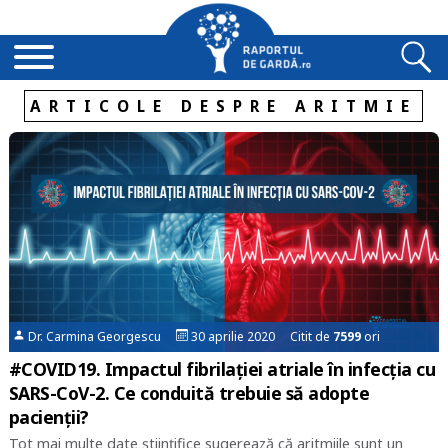
ARTICOLE DESPRE ARITMIE
Dr. Carmina Georgescu
30 aprilie 2020 Citit de
7599
ori
#COVID19. Impactul fibrilației atriale în infecția cu
SARS-CoV-2. Ce conduită trebuie să adopte
pacienții?
Tot mai multe date științifice sugerează că aritmiile sunt un