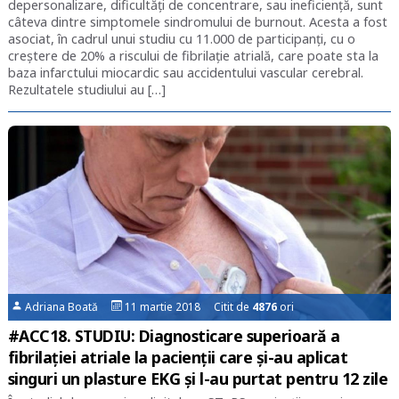
depersonalizare, dificultăți de concentrare, sau ineficiență, sunt
câteva dintre simptomele sindromului de burnout. Acesta a fost
asociat, în cadrul unui studiu cu 11.000 de participanți, cu o
creștere de 20% a riscului de fibrilație atrială, care poate sta la
baza infarctului miocardic sau accidentului vascular cerebral.
Rezultatele studiului au […]
Adriana Boată
11 martie 2018 Citit de
4876
ori
#ACC18. STUDIU: Diagnosticare superioară a
fibrilației atriale la pacienții care și-au aplicat
singuri un plasture EKG și l-au purtat pentru 12 zile