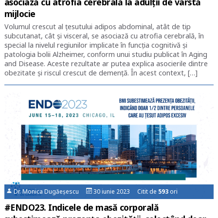
asociază cu atrofia cerebrală la adulții de vârstă
mijlocie
Volumul crescut al țesutului adipos abdominal, atât de tip
subcutanat, cât și visceral, se asociază cu atrofia cerebrală, în
special la nivelul regiunilor implicate în funcția cognitivă și
patologia bolii Alzheimer, conform unui studiu publicat în Aging
and Disease. Aceste rezultate ar putea explica asocierile dintre
obezitate și riscul crescut de demență. În acest context, […]
Dr. Monica Dugăeșescu
30 iunie 2023 Citit de
593
ori
#ENDO23. Indicele de masă corporală