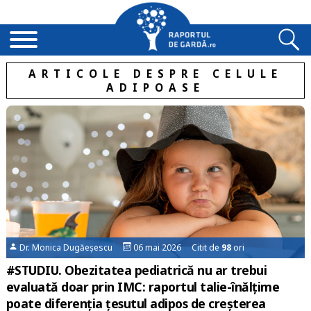
ARTICOLE DESPRE CELULE
ADIPOASE
Dr. Monica Dugăeșescu
06 mai 2026 Citit de
98
ori
#STUDIU. Obezitatea pediatrică nu ar trebui
evaluată doar prin IMC: raportul talie-înălțime
poate diferenția țesutul adipos de creșterea