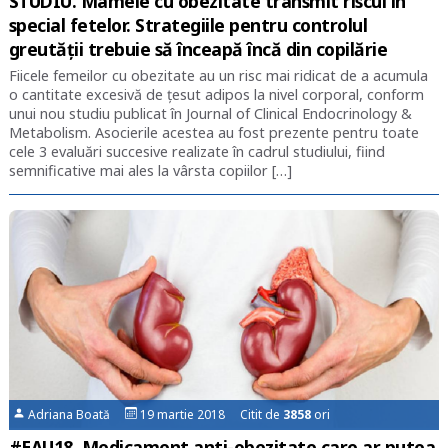
STUDIU. Mamele cu obezitate transmit riscul în
special fetelor. Strategiile pentru controlul
greutății trebuie să înceapă încă din copilărie
Fiicele femeilor cu obezitate au un risc mai ridicat de a acumula
o cantitate excesivă de ţesut adipos la nivel corporal, conform
unui nou studiu publicat în Journal of Clinical Endocrinology &
Metabolism. Asocierile acestea au fost prezente pentru toate
cele 3 evaluări succesive realizate în cadrul studiului, fiind
semnificative mai ales la vârsta copiilor […]
Adriana Boată
19 martie 2018 Citit de
3858
ori
#EAU18. Medicament anti-obezitate care ar putea