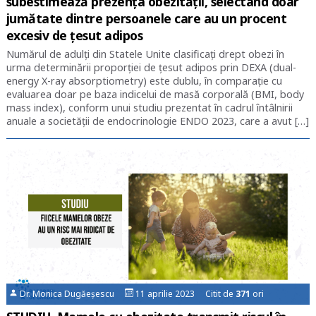
subestimează prezența obezității, selectând doar
jumătate dintre persoanele care au un procent
excesiv de țesut adipos
Numărul de adulți din Statele Unite clasificați drept obezi în
urma determinării proporției de țesut adipos prin DEXA (dual-
energy X-ray absorptiometry) este dublu, în comparație cu
evaluarea doar pe baza indicelui de masă corporală (BMI, body
mass index), conform unui studiu prezentat în cadrul întâlnirii
anuale a societății de endocrinologie ENDO 2023, care a avut […]
Dr. Monica Dugăeșescu
11 aprilie 2023 Citit de
371
ori