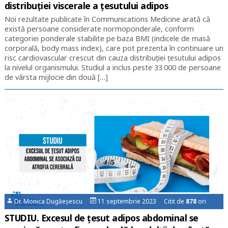
distribuţiei viscerale a ţesutului adipos
Noi rezultate publicate în Communications Medicine arată că
există persoane considerate normoponderale, conform
categoriei ponderale stabilite pe baza BMI (indicele de masă
corporală, body mass index), care pot prezenta în continuare un
risc cardiovascular crescut din cauza distribuției țesutului adipos
la nivelul organismului. Studiul a inclus peste 33.000 de persoane
de vârsta mijlocie din două […]
Dr. Monica Dugăeșescu
11 septembrie 2023 Citit de
878
ori
STUDIU. Excesul de țesut adipos abdominal se