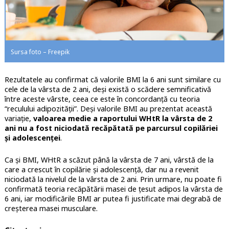
Sursa foto – Freepik
Rezultatele au confirmat că valorile BMI la 6 ani sunt similare cu
cele de la vârsta de 2 ani, deşi există o scădere semnificativă
între aceste vârste, ceea ce este în concordanţă cu teoria
“reculului adipozităţii”. Deşi valorile BMI au prezentat această
variaţie,
valoarea medie a raportului WHtR la vârsta de 2
ani nu a fost niciodată recăpătată pe parcursul copilăriei
și adolescenței
.
Ca şi BMI, WHtR a scăzut până la vârsta de 7 ani, vârstă de la
care a crescut în copilărie și adolescență, dar nu a revenit
niciodată la nivelul de la vârsta de 2 ani. Prin urmare, nu poate fi
confirmată teoria recăpătării masei de ţesut adipos la vârsta de
6 ani, iar modificările BMI ar putea fi justificate mai degrabă de
creşterea masei musculare.