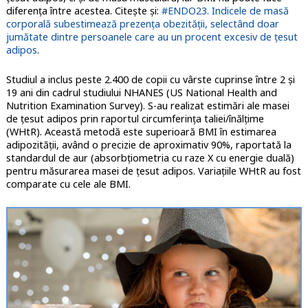
diferenţa între acestea. Citeşte şi:
#ENDO23. Indicele de masă
corporală subestimează prezența obezității, selectând doar
jumătate dintre persoanele care au un procent excesiv de țesut
adipos
.
Studiul a inclus peste 2.400 de copii cu vârste cuprinse între 2 și
19 ani din cadrul studiului NHANES (US National Health and
Nutrition Examination Survey). S-au realizat estimări ale masei
de ţesut adipos prin raportul circumferința taliei/înălțime
(WHtR). Această metodă este superioară BMI în estimarea
adipozităţii, având o precizie de aproximativ 90%, raportată la
standardul de aur (absorbțiometria cu raze X cu energie duală)
pentru măsurarea masei de ţesut adipos. Variaţiile WHtR au fost
comparate cu cele ale BMI.