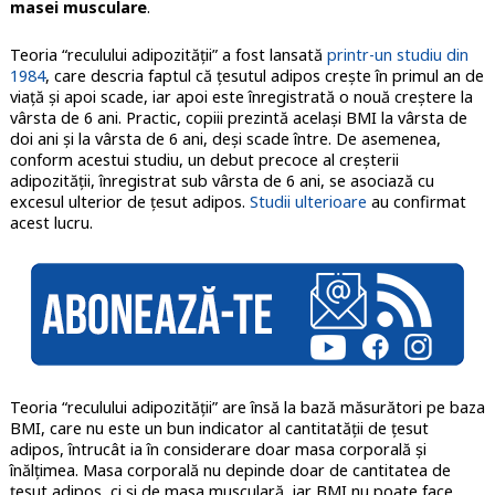
masei musculare
.
Teoria “reculului adipozității” a fost lansată
printr-un studiu din
1984
, care descria faptul că ţesutul adipos crește în primul an de
viaţă și apoi scade, iar apoi este înregistrată o nouă creştere la
vârsta de 6 ani. Practic, copiii prezintă acelaşi BMI la vârsta de
doi ani şi la vârsta de 6 ani, deşi scade între. De asemenea,
conform acestui studiu, un debut precoce al creşterii
adipozităţii, înregistrat sub vârsta de 6 ani, se asociază cu
excesul ulterior de ţesut adipos.
Studii ulterioare
au confirmat
acest lucru.
Teoria
“reculului adipozității” are însă la bază măsurători pe baza
BMI, care nu este un bun indicator al cantitatăţii de ţesut
adipos, întrucât ia în considerare doar masa corporală şi
înălţimea. Masa corporală nu depinde doar de cantitatea de
ţesut adipos, ci şi de masa musculară, iar BMI nu poate face