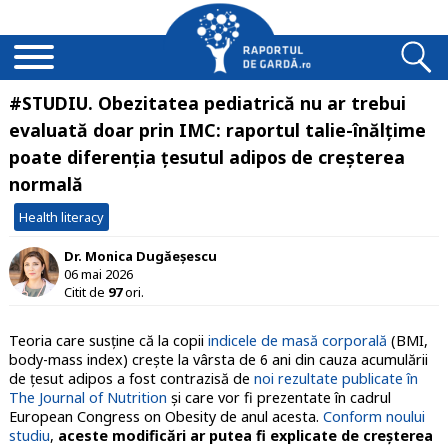
#STUDIU. Obezitatea pediatrică nu ar trebui
evaluată doar prin IMC: raportul talie-înălțime
poate diferenția țesutul adipos de creșterea
normală
Health literacy
Dr. Monica Dugăeșescu
06 mai 2026
Citit de
97
ori.
Teoria care susține că la copii
indicele de masă corporală
(BMI,
body-mass index) crește la vârsta de 6 ani din cauza acumulării
de țesut adipos a fost contrazisă de
noi rezultate publicate în
The Journal of Nutrition
și care vor fi prezentate în cadrul
European Congress on Obesity de anul acesta.
Conform noului
studiu
,
aceste modificări ar putea fi explicate de creșterea