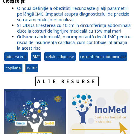
Citeşte şi:
O nouă definiție a obezității recunoaște și alți parametri
pe lângă IMC. Impactul asupra diagnosticului de precizie
și tratamentului personalizat
STUDIU. Creșterea cu 10 cm în circumferința abdominală
duce la costuri de îngrijire medicală cu 15% mai mari
Grăsimea abdominală, mai importantă decât IMC pentru
riscul de insuficiență cardiacă: cum contribuie inflamația
la acest risc
adolescenti
BMI
celule adipoase
circumferinta abdominala
copilarie
WHtR
ALTE RESURSE