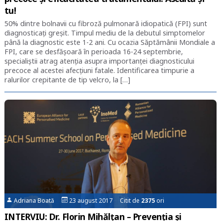
tu!
50% dintre bolnavii cu fibroză pulmonară idiopatică (FPI) sunt
diagnosticați greșit. Timpul mediu de la debutul simptomelor
până la diagnostic este 1-2 ani. Cu ocazia Săptămânii Mondiale a
FPI, care se desfășoară în perioada 16-24 septembrie,
specialiștii atrag atenția asupra importanței diagnosticului
precoce al acestei afecțiuni fatale. Identificarea timpurie a
ralurilor crepitante de tip velcro, la […]
Adriana Boată
23 august 2017 Citit de
2375
ori
INTERVIU: Dr. Florin Mihălțan – Prevenția și