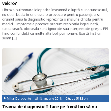
velcro?
Fibroza pulmonară idiopatică înseamnă o luptă cu necunoscutul,
nu doar boala în sine este o provocare pentru pacienți, ci și
drumul până la diagnostic reprezintă o misiune dificilă pentru
medici. Simptomele precoce precum respirația îngreunată,
tusea seacă, oboseala sunt ignorate sau interpretate greșit, FPI
fiind confundată cu multe alte boli pulmonare. Există însă un
semn […]
Mihai Dorobantu
18 ianuarie 2018 Citit de
5132
ori
Teama de diagnostic îi face pe fumători să nu