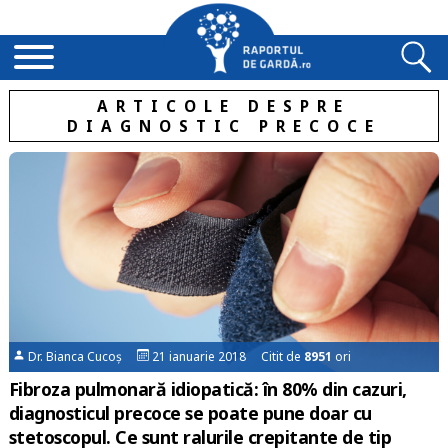
ARTICOLE DESPRE
DIAGNOSTIC PRECOCE
Dr. Bianca Cucoș
21 ianuarie 2018 Citit de
8951
ori
Fibroza pulmonară idiopatică: în 80% din cazuri,
diagnosticul precoce se poate pune doar cu
stetoscopul. Ce sunt ralurile crepitante de tip