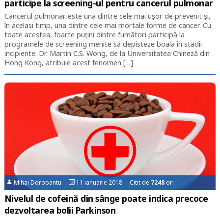
participe la screening-ul pentru cancerul pulmonar
Cancerul pulmonar este una dintre cele mai ușor de prevenit și,
în același timp, una dintre cele mai mortale forme de cancer. Cu
toate acestea, foarte puțini dintre fumători participă la
programele de screening menite să depisteze boala în stadii
incipiente. Dr. Martin C.S. Wong, de la Universitatea Chineză din
Hong Kong, atribuie acest fenomen […]
Mihai Dorobantu
11 ianuarie 2018 Citit de
7248
ori
Nivelul de cofeină din sânge poate indica precoce
dezvoltarea bolii Parkinson