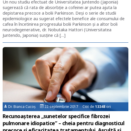
Un nou studiu efectuat de Universitatea Juntendo (Japonia)
sugerează că rata de absorbție a cofeinei ar putea ajuta la
depistarea precoce a bolii Parkinson. Deși o serie de studii
epidemiologice au sugerat efectele benefice ale consumului de
cafea în încetinirea progresului bolii Parkinson și a altor boli
neurodegenerative, dr. Nobutaka Hattori (Universitatea
Juntendo, Japonia) susține că […]
Dr. Bianca Cucoș
22 septembrie 2017 Citit de
13348
ori
Recunoașterea „sunetelor specifice fibrozei
pulmonare idiopatice” – cheia pentru diagnosticul
precoce și eficacitatea tratamentului. Ascultă și