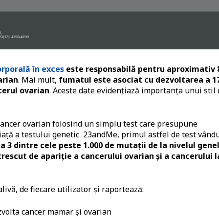
rporală în exces
este responsabilă pentru aproximativ
arian
. Mai mult,
fumatul este asociat cu dezvoltarea a 1
ncerul ovarian
. Aceste date evidențiază importanța unui stil
 cancer ovarian folosind un simplu test care presupune
iață a testului genetic 23andMe, primul astfel de test vând
3 dintre cele peste 1.000 de mutații de la nivelul gene
rescut de apariție a cancerului ovarian și a cancerului l
vă, de fiecare utilizator și raportează:
ezvolta cancer mamar și ovarian