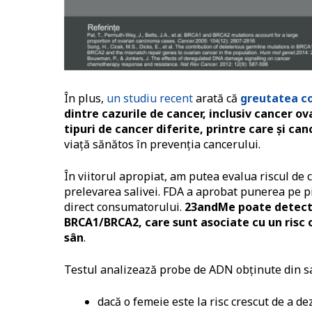
În plus,
un studiu recent
arată că
greutatea co
dintre cazurile de cancer, inclusiv cancer ov
tipuri de cancer diferite, printre care și ca
viață sănătos în prevenția cancerului.
În viitorul apropiat, am putea evalua riscul de
prelevarea salivei. FDA a aprobat punerea pe p
direct consumatorului.
23andMe poate detecta 
BRCA1/BRCA2, care sunt asociate cu un risc c
sân
.
Testul analizează probe de ADN obținute din sali
dacă o femeie este la risc crescut de a d