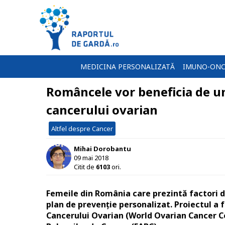
MEDICINA PERSONALIZATĂ
IMUNO-ONC
Româncele vor beneficia de un
cancerului ovarian
Altfel despre Cancer
Mihai Dorobantu
09 mai 2018
Citit de
6103
ori.
Femeile din România care prezintă factori d
plan de prevenție personalizat. Proiectul a 
Cancerului Ovarian (World Ovarian Cancer Co