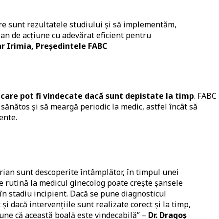
e sunt rezultatele studiului și să implementăm,
an de acțiune cu adevărat eficient pentru
r Irimia, Președintele FABC
 care pot fi vindecate dacă sunt depistate la timp
. FABC
sănătos și să meargă periodic la medic, astfel încât să
ente.
rian sunt descoperite întâmplător, în timpul unei
de rutină la medicul ginecolog poate crește șansele
în stadiu incipient. Dacă se pune diagnosticul
 și dacă intervențiile sunt realizate corect și la timp,
pune că această boală este vindecabilă” –
Dr. Dragoș