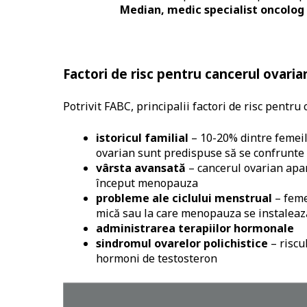
Median, medic specialist oncolog
Factori de risc pentru cancerul ovaria
Potrivit FABC, principalii factori de risc pentru
istoricul familial
– 10-20% dintre femeil
ovarian sunt predispuse să se confrunte
vârsta avansată
– cancerul ovarian apar
început menopauza
probleme ale ciclului menstrual
– feme
mică sau la care menopauza se instalează
administrarea terapiilor hormonale
sindromul ovarelor polichistice
– riscu
hormoni de testosteron