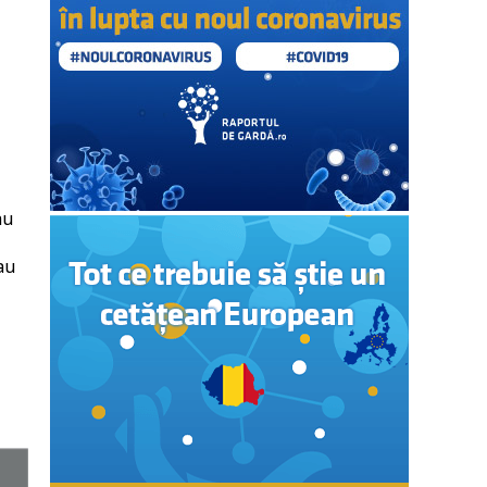
au
au