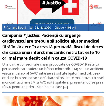
Adriana Boată
15 iunie 2020 Citit de
4103
ori
Campania #JustGo: Pacienții cu urgențe
cardiovasculare trebuie să solicite ajutor medical
fără întârziere în această perioadă. Riscul de deces
din cauza unui infarct miocardic netratat este 10
ori mai mare decât cel din cauza COVID-19
Una dintre consecințele crizei provocate de COVID-19 este că
persoanele care suferă un infarct miocardic (IM) sau un accident
vascular cerebral (AVC) întârzie să solicite ajutor medical, ceea
ce duce la o recuperare deficitară și rezultate mai grave. La nivel
mondial, victimele IM și AVC evită spitalele, prezentându-se prea
târziu pentru a primi tratamentul care […]