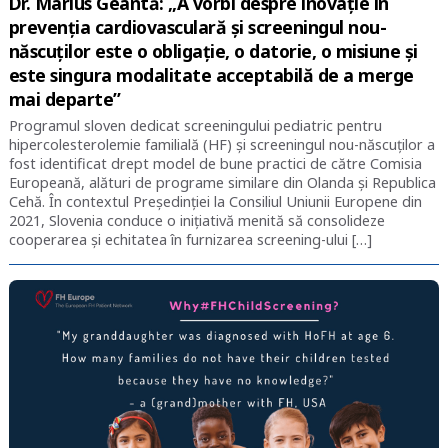
Dr. Marius Geantă: „A vorbi despre inovație în
prevenția cardiovasculară și screeningul nou-
născuților este o obligație, o datorie, o misiune și
este singura modalitate acceptabilă de a merge
mai departe”
Programul sloven dedicat screeningului pediatric pentru
hipercolesterolemie familială (HF) și screeningul nou-născuților a
fost identificat drept model de bune practici de către Comisia
Europeană, alături de programe similare din Olanda și Republica
Cehă. În contextul Președinției la Consiliul Uniunii Europene din
2021, Slovenia conduce o inițiativă menită să consolideze
cooperarea și echitatea în furnizarea screening-ului […]