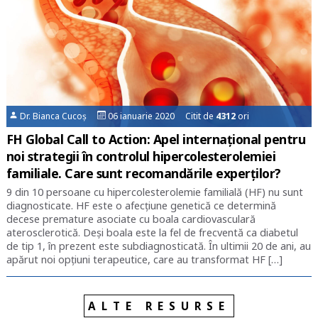
Dr. Bianca Cucoș
06 ianuarie 2020 Citit de
4312
ori
FH Global Call to Action: Apel internațional pentru
noi strategii în controlul hipercolesterolemiei
familiale. Care sunt recomandările experților?
9 din 10 persoane cu hipercolesterolemie familială (HF) nu sunt
diagnosticate. HF este o afecțiune genetică ce determină
decese premature asociate cu boala cardiovasculară
aterosclerotică. Deși boala este la fel de frecventă ca diabetul
de tip 1, în prezent este subdiagnosticată. În ultimii 20 de ani, au
apărut noi opțiuni terapeutice, care au transformat HF […]
ALTE RESURSE