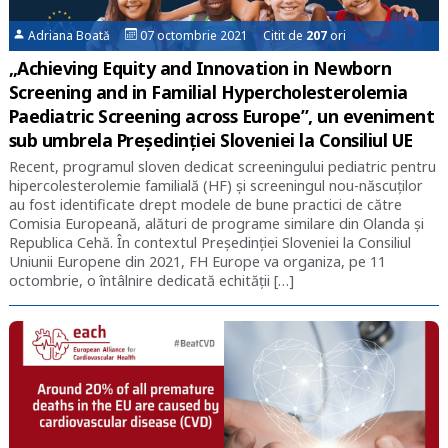
Adriana Boată
07 octombrie 2021 Citit de
207
ori
„Achieving Equity and Innovation in Newborn
Screening and in Familial Hypercholesterolemia
Paediatric Screening across Europe”, un eveniment
sub umbrela Președinției Sloveniei la Consiliul UE
Recent, programul sloven dedicat screeningului pediatric pentru
hipercolesterolemie familială (HF) și screeningul nou-născuților
au fost identificate drept modele de bune practici de către
Comisia Europeană, alături de programe similare din Olanda și
Republica Cehă. În contextul Președinției Sloveniei la Consiliul
Uniunii Europene din 2021, FH Europe va organiza, pe 11
octombrie, o întâlnire dedicată echității […]