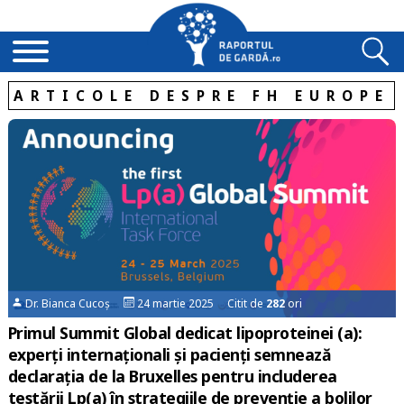
ARTICOLE DESPRE FH EUROPE
Dr. Bianca Cucoș
24 martie 2025 Citit de
282
ori
Primul Summit Global dedicat lipoproteinei (a):
experți internaționali și pacienți semnează
declarația de la Bruxelles pentru includerea
testării Lp(a) în strategiile de prevenție a bolilor