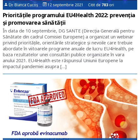
Dr. Bianca Cucoș
12 septembrie 2021 Citit de
783
ori
Prioritățile programului EU4Health 2022: prevenția
și promovarea sănătății
În data de 10 septembrie, DG SANTE (Direcția Generală pentru
Sănătate din cadrul Comisiei Europene) a organizat un webinar
privind prioritățile, orientările strategice și nevoile care trebuie
abordate în viitoarele programe anuale de lucru EU4Health, pe
baza rezultatelor unei consultări publice organizate în vara
anului 2021. EU4Health este răspunsul Uniunii Europene la
impactul pandemiei asupra […]