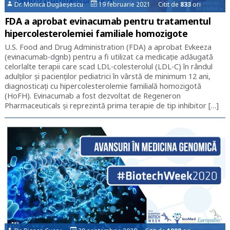
Dr. Monica Dugăeșescu
19 februarie 2021 Citit de
833
ori
FDA a aprobat evinacumab pentru tratamentul
hipercolesterolemiei familiale homozigote
U.S. Food and Drug Administration (FDA) a aprobat Evkeeza
(evinacumab-dgnb) pentru a fi utilizat ca medicație adăugată
celorlalte terapii care scad LDL-colesterolul (LDL-C) în rândul
adulților și pacienților pediatrici în vârstă de minimum 12 ani,
diagnosticați cu hipercolesterolemie familială homozigotă
(HoFH). Evinacumab a fost dezvoltat de Regeneron
Pharmaceuticals și reprezintă prima terapie de tip inhibitor […]