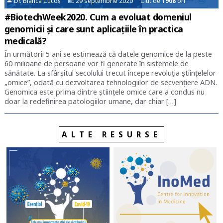
Dr. Bianca Cucoș
29 septembrie 2020 Citit de
1908
ori
#BiotechWeek2020. Cum a evoluat domeniul
genomicii și care sunt aplicațiile în practica
medicală?
În următorii 5 ani se estimează că datele genomice de la peste
60 milioane de persoane vor fi generate în sistemele de
sănătate. La sfârșitul secolului trecut începe revoluția științelelor
„omice”, odată cu dezvoltarea tehnologiilor de secvențiere ADN.
Genomica este prima dintre științele omice care a condus nu
doar la redefinirea patologiilor umane, dar chiar […]
ALTE RESURSE