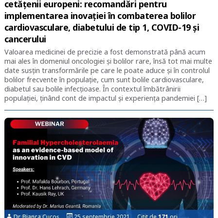
cetățenii europeni: recomandări pentru
implementarea inovației în combaterea bolilor
cardiovasculare, diabetului de tip 1, COVID-19 și
cancerului
Valoarea medicinei de precizie a fost demonstrată până acum
mai ales în domeniul oncologiei și bolilor rare, însă tot mai multe
date susțin transformările pe care le poate aduce și în controlul
bolilor frecvente în populație, cum sunt bolile cardiovasculare,
diabetul sau bolile infecțioase. În contextul îmbătrânirii
populației, ținând cont de impactul și experiența pandemiei […]
Dr. Bianca Cucoș
25 septembrie 2021 Citit de
171
ori