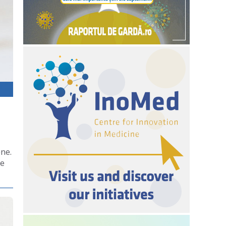
ene.
le