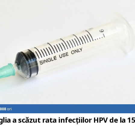
008
ori
ia a scăzut rata infecțiilor HPV de la 1