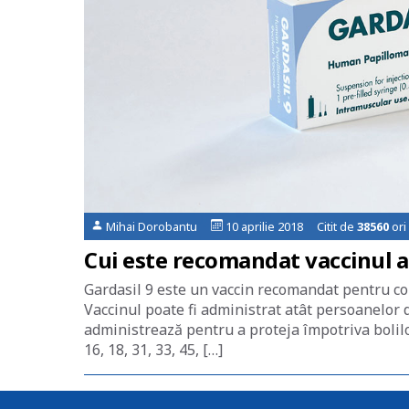
Mihai Dorobantu
10 aprilie 2018 Citit de
38560
ori
Cui este recomandat vaccinul a
Gardasil 9 este un vaccin recomandat pentru copi
Vaccinul poate fi administrat atât persoanelor d
administrează pentru a proteja împotriva bolil
16, 18, 31, 33, 45, […]