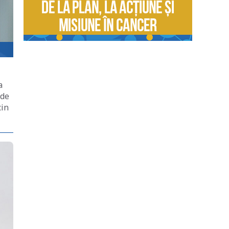
a
 de
cin