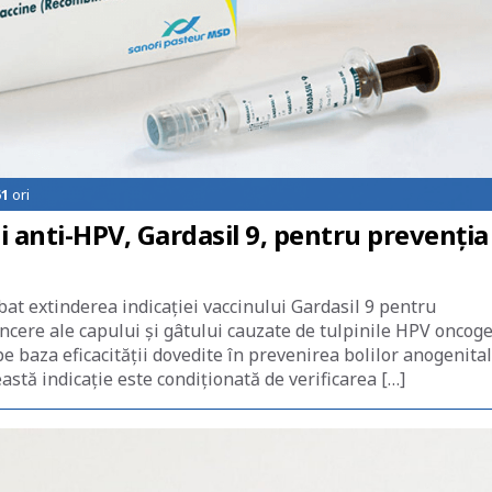
51
ori
i anti-HPV, Gardasil 9, pentru prevenția
at extinderea indicației vaccinului Gardasil 9 pentru
ancere ale capului și gâtului cauzate de tulpinile HPV oncog
pe baza eficacității dovedite în prevenirea bolilor anogenita
stă indicație este condiționată de verificarea […]