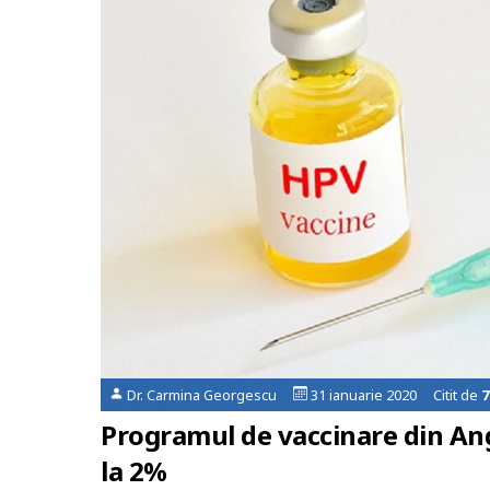
Dr. Carmina Georgescu
31 ianuarie 2020 Citit de
7
Programul de vaccinare din Angl
la 2%