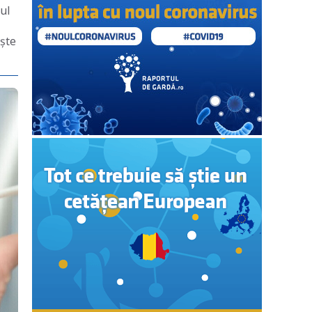
ul
ește