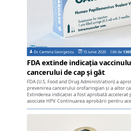
Dr. Carmina Georgescu
15 iunie 2020 Citit de
130
FDA extinde indicația vaccinulu
cancerului de cap și gât
FDA (U.S. Food and Drug Administration) a aprob
prevenirea cancerului orofaringian și a altor c
Extinderea indicației a fost aprobată accelerat 
asociate HPV. Continuarea aprobării pentru acea