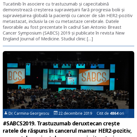
Tucatinib în asociere cu trastuzumab și capecitabină
demonstrează creșterea supraviețuirii fară progresia bolii și
supraviețuirea globală la pacienții cu cancer de sân HER2-pozitiv
metastazat, inclusiv la cei cu metastaze cerebrale. Datele
favorabile au fost prezentate în cadrul San Antonio Breast
Cancer Symposium (SABCS) 2019 și publicate în revista New
England Journal of Medicine. Studiul clinic […]
Dr. Carmina Georgescu
22 decembrie 2019 Citit de
4864
ori
#SABCS2019. Trastuzumab deruxtecan crește
ratele de răspuns în cancerul mamar HER2-pozitiv,