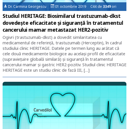
Dr. Carmina Georgescu
01 octombrie 2019 Citit de
3349
ori
Studiul HERITAGE: Biosimilarul trastuzumab-dkst
dovedește eficacitate și siguranță în tratamentul
cancerului mamar metastazat HER2-pozitiv
Ogivri (trastuzumab-dkst) a dovedit similaritatea cu
medicamentul de referință, trastuzumab (Herceptin), în cadrul
studiului clinic HERITAGE. Datele pe termen lung au arătat că
cele două medicamente biologice au același profil de eficacitate
(supraviețuire globală similară) și siguranță în tratamentul
cancerului mamar și gastric HER2-pozitiv. Studiul clinic HERITAGE
HERITAGE este un studiu clinic de fază III, […]