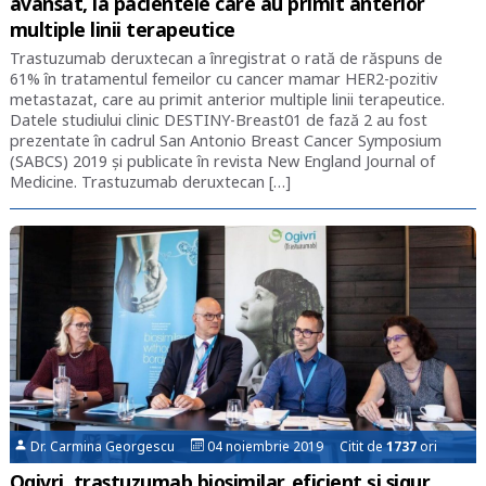
avansat, la pacientele care au primit anterior
multiple linii terapeutice
Trastuzumab deruxtecan a înregistrat o rată de răspuns de
61% în tratamentul femeilor cu cancer mamar HER2-pozitiv
metastazat, care au primit anterior multiple linii terapeutice.
Datele studiului clinic DESTINY-Breast01 de fază 2 au fost
prezentate în cadrul San Antonio Breast Cancer Symposium
(SABCS) 2019 și publicate în revista New England Journal of
Medicine. Trastuzumab deruxtecan […]
Dr. Carmina Georgescu
04 noiembrie 2019 Citit de
1737
ori
Ogivri, trastuzumab biosimilar, eficient și sigur