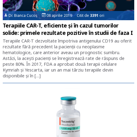
Dr. Bianca Cucoș
08 aprilie 2019 Citit de
3391
ori
Terapiile CAR-T, eficiente și în cazul tumorilor
solide: primele rezultate pozitive în studii de faza I
Terapiile CAR-T dezvoltate împotriva antigenului CD19 au oferit
rezultate fără precedent la pacienții cu neoplasme
hematologice, care anterior aveau un prognostic sumbru.
Astăzi, la acești pacienți se înregistrează rate de răspuns de
peste 80%. În 2017, FDA a aprobat două terapii celulare
Kymriah și Yescarta, iar un an mai târziu terapiile devin
disponibile și în […]