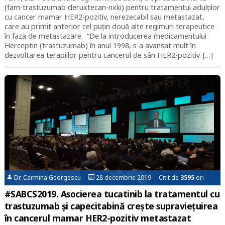
(fam-trastuzumab deruxtecan-nxki) pentru tratamentul adulților
cu cancer mamar HER2-pozitiv, nerezecabil sau metastazat,
care au primit anterior cel puțin două alte regimuri terapeutice
în faza de metastazare. ”De la introducerea medicamentului
Herceptin (trastuzumab) în anul 1998, s-a avansat mult în
dezvoltarea terapiilor pentru cancerul de sân HER2-pozitiv. […]
Dr. Carmina Georgescu
28 decembrie 2019 Citit de
3595
ori
#SABCS2019. Asocierea tucatinib la tratamentul cu
trastuzumab și capecitabină crește supraviețuirea
în cancerul mamar HER2-pozitiv metastazat