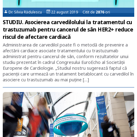
Dr. Silvia Rădulescu
22 august 2019 Citit de
2876
ori
STUDIU. Asocierea carvedilolului la tratamentul cu
trastuzumab pentru cancerul de sân HER2+ reduce
riscul de afectare cardiacă
Administrarea de carvedilol poate fi o metodă de prevenire a
afectării cardiace asociate tratamentului cu trastuzumab
administrat pentru cancerul de sân, conform rezultatelor unui
studiu prezentat în cadrul Congresului EuroEcho al Societății
Europene de Cardiologie. „Studiul nostru sugerează faptul că
pacienții care urmează un tratament betablocant cu carvedilol în
asociere cu trastuzumab au mai puține […]