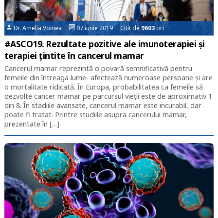
Dr. Amelia Voinea
07 iunie 2019 Citit de
9603
ori
#ASCO19. Rezultate pozitive ale imunoterapiei și
terapiei țintite în cancerul mamar
Cancerul mamar reprezintă o povară semnificativă pentru
femeile din întreaga lume- afectează numeroase persoane și are
o mortalitate ridicată. În Europa, probabilitatea ca femeile să
dezvolte cancer mamar pe parcursul vieții este de aproximativ 1
din 8. În stadiile avansate, cancerul mamar este incurabil, dar
poate fi tratat. Printre studiile asupra cancerului mamar,
prezentate în […]