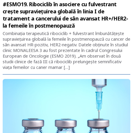
#ESMO19. Ribociclib în asociere cu fulvestrant
crește supraviețuirea globală în linia I de
tratament a cancerului de sân avansat HR+/HER2-
la femeile în postmenopauză
Combinația terapeutică ribociclib + fulvestrant îmbunătățește
supraviețuirea globală la femeile în postmenopauză cu cancer de
sân avansat HR-pozitiv, HER2-negativ. Datele obținute în studiul
clinic MONALEESA 3 au fost prezentate în cadrul Congresului
European de Oncologie (ESMO 2019). „Am observat în două
studii clinice de fază III că ribociclib prelungește semnificativ
viața femeilor cu caner mamar […]