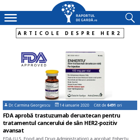
ARTICOLE DESPRE HER2
Dr. Carmina Georgescu
14 ianuarie 2020 Citit de
6491
ori
FDA aprobă trastuzumab deruxtecan pentru
tratamentul cancerului de sân HER2-pozitiv
avansat
FDA (U.S. Food and Drug Administration) a aprobat Enhertu