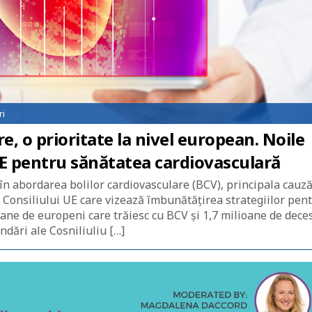
ri
e, o prioritate la nivel european. Noile
UE pentru sănătatea cardiovasculară
în abordarea bolilor cardiovasculare (BCV), principala cauz
 Consiliului UE care vizează îmbunătățirea strategiilor pen
ane de europeni care trăiesc cu BCV și 1,7 milioane de dece
ndări ale Cosniliuliu […]