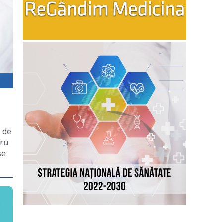
ă de
tru
se