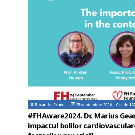
Ruxandra Schitea
25 septembrie 2024 Citit de
12
#FHAware2024. Dr. Marius Geant
impactul bolilor cardiovascular