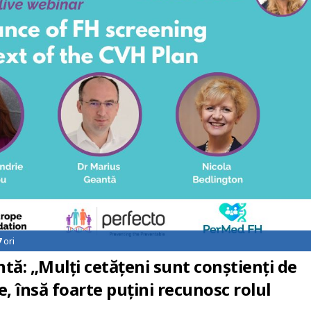
7
ori
ă: „Mulți cetățeni sunt conștienți de
e, însă foarte puțini recunosc rolul