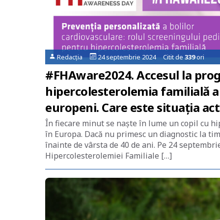
Redacția
24 septembrie 2024 Citit de
339
ori
#FHAware2024. Accesul la prog
hipercolesterolemia familială ar
europeni. Care este situația ac
În fiecare minut se naște în lume un copil cu hi
în Europa. Dacă nu primesc un diagnostic la timp
înainte de vârsta de 40 de ani. Pe 24 septembri
Hipercolesterolemiei Familiale […]