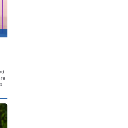
ați
are
 a