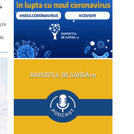
,
ște
de