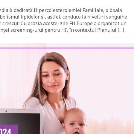
ială dedicată Hipercolesterolemiei Familiale, o boală
olismul lipidelor și, astfel, conduce la niveluri sanguine
ar crescut. Cu ocazia acestei zile FH Europe a organizat un
ei screening-ului pentru HF, în contextul Planului […]