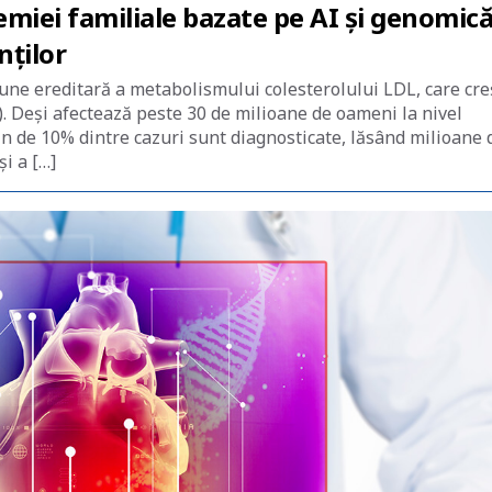
miei familiale bazate pe AI și genomică
nților
iune ereditară a metabolismului colesterolului LDL, care cre
). Deși afectează peste 30 de milioane de oameni la nivel
țin de 10% dintre cazuri sunt diagnosticate, lăsând milioane 
și a […]