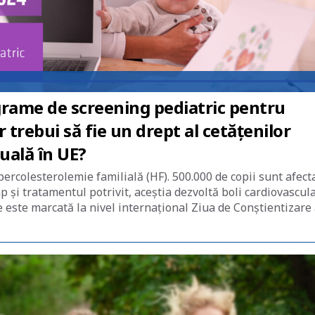
rame de screening pediatric pentru
 trebui să fie un drept al cetățenilor
tuală în UE?
percolesterolemie familială (HF). 500.000 de copii sunt afect
 și tratamentul potrivit, aceștia dezvoltă boli cardiovascul
e este marcată la nivel internațional Ziua de Conștientizare