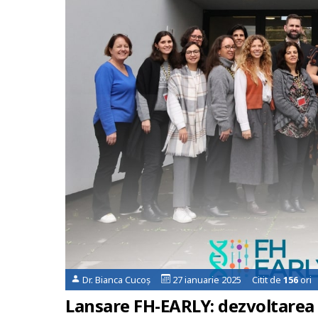
Dr. Bianca Cucoș
27 ianuarie 2025 Citit de
156
ori
Lansare FH-EARLY: dezvoltarea 