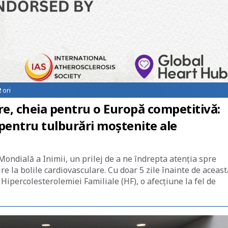
2
ori
re, cheia pentru o Europă competitivă:
pentru tulburări moștenite ale
ondială a Inimii, un prilej de a ne îndrepta atenția spre
re la bolile cardiovasculare. Cu doar 5 zile înainte de aceast
Hipercolesterolemiei Familiale (HF), o afecțiune la fel de