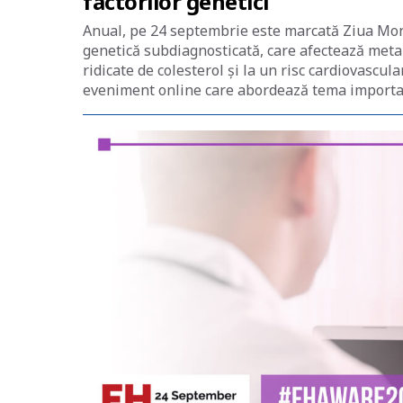
factorilor genetici”
Anual, pe 24 septembrie este marcată Ziua Mond
genetică subdiagnosticată, care afectează metab
ridicate de colesterol și la un risc cardiovascul
eveniment online care abordează tema importanț