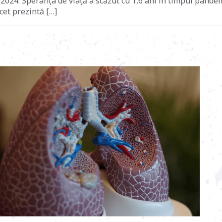
 2024: Speranța de viață a scăzut cu 1,6 ani în timpul pande
et prezintă […]