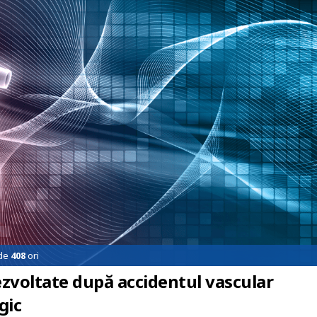
 de
408
ori
ezvoltate după accidentul vascular
gic