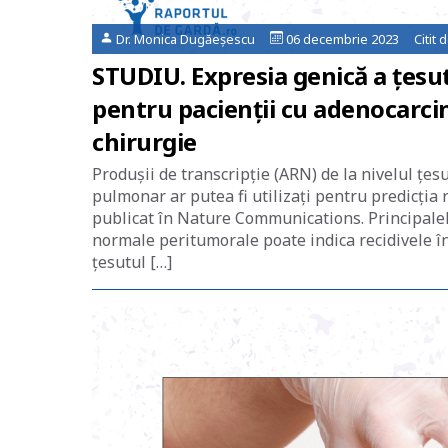
Dr. Monica Dugăeșescu
06 decembrie 2023 Citit 
STUDIU. Expresia genică a țesut
pentru pacienții cu adenocarci
chirurgie
Produșii de transcripție (ARN) de la nivelul țe
pulmonar ar putea fi utilizați pentru predicția
publicat în Nature Communications. Principalele
normale peritumorale poate indica recidivele în
țesutul […]