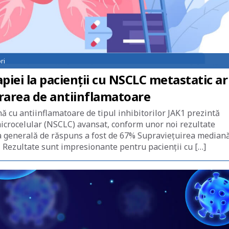
ri
iei la pacienţii cu NSCLC metastatic ar
trarea de antiinflamatoare
cu antiinflamatoare de tipul inhibitorilor JAK1 prezintă
microcelular (NSCLC) avansat, conform unor noi rezultate
ata generală de răspuns a fost de 67% Supravieţuirea mediană
i Rezultate sunt impresionante pentru pacienţii cu […]