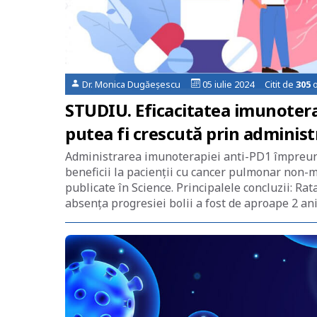
Dr. Monica Dugăeșescu
05 iulie 2024 Citit de
305
o
STUDIU. Eficacitatea imunoterap
putea fi crescută prin adminis
Administrarea imunoterapiei anti-PD1 împreună 
beneficii la pacienţii cu cancer pulmonar non-
publicate în Science. Principalele concluzii: R
absenţa progresiei bolii a fost de aproape 2 an