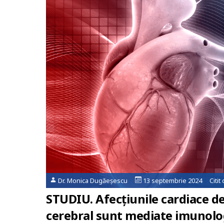
Dr. Monica Dugăeșescu
13 septembrie 2024 Citit
STUDIU. Afecțiunile cardiace d
cerebral sunt mediate imunolo