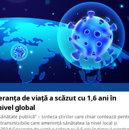
eranța de viață a scăzut cu 1,6 ani în
ivel global
sănătate publică” – sinteza știrilor care chiar contează pent
netransmisibile care amenință sănătatea la nivel local și