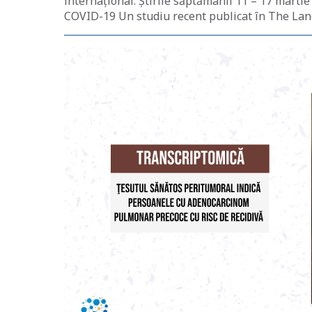
internațional. Știrile săptămânii 11 – 17 martie
COVID-19 Un studiu recent publicat în The Lanc