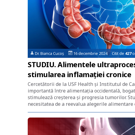
Dr. Bianca Cucoș
16 decembrie 2024 Citit de
427
o
STUDIU. Alimentele ultraprocesa
stimularea inflamației cronice
Cercetătorii de la USF Health și Institutul de
importantă între alimentația occidentală, bogat
stimulează creșterea și progresia tumorilor. Stu
necesitatea de a reevalua alegerile alimentare 