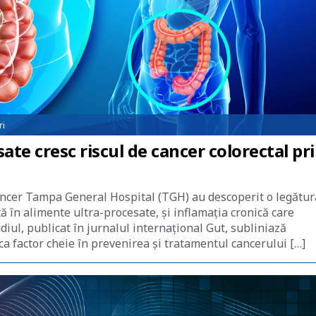
ri
te cresc riscul de cancer colorectal pr
 Cancer Tampa General Hospital (TGH) au descoperit o legătur
ă în alimente ultra-procesate, și inflamația cronică care
diul, publicat în jurnalul internațional Gut, subliniază
ca factor cheie în prevenirea și tratamentul cancerului […]