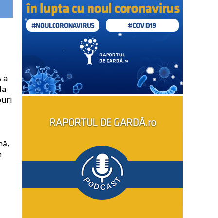
 a
la
puri
nă,
e