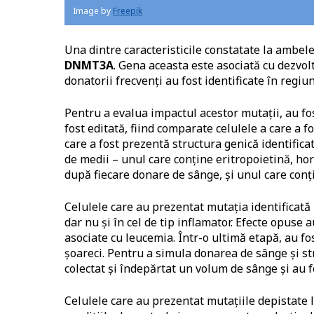
Image by
Freepik
Una dintre caracteristicile constatate la ambel
DNMT3A
. Gena aceasta este asociată cu dezvol
donatorii frecvenți au fost identificate în regi
Pentru a evalua impactul acestor mutații, au fo
fost editată, fiind comparate celulele a care a 
care a fost prezentă structura genică identificat
de medii – unul care conține eritropoietină, ho
după fiecare donare de sânge, și unul care conți
Celulele care au prezentat mutația identificată 
dar nu și în cel de tip inflamator. Efecte opuse
asociate cu leucemia.
Într-o ultimă etapă, au f
șoareci. Pentru a simula donarea de sânge și str
colectat și îndepărtat un volum de sânge și au f
Celulele care au prezentat mutațiile depistate 