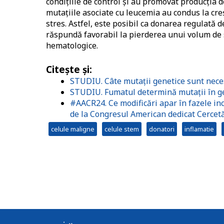
condițiile de control și au promovat producția de
mutațiile asociate cu leucemia au condus la creșt
stres.
Astfel, este posibil ca donarea regulată d
răspundă favorabil la pierderea unui volum de 
hematologice.
Citeşte şi
:
STUDIU. Câte mutații genetice sunt nece
STUDIU. Fumatul determină mutații în ge
#AACR24. Ce modificări apar în fazele inci
de la Congresul American dedicat Cercetă
celule maligne
celule stem
donatori
inflamatie