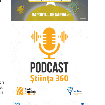
a
ori
at
ri