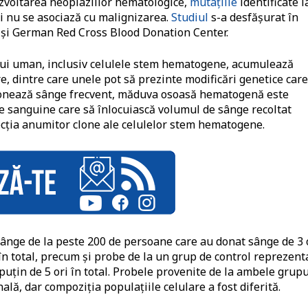
zvoltarea neoplaziilor hematologice,
mutațiile
identificate l
și nu se asociază cu malignizarea.
Studiul
s-a desfășurat în
g și German Red Cross Blood Donation Center.
ului uman, inclusiv celulele stem hematogene, acumulează
re, dintre care unele pot să prezinte modificări genetice care
onează sânge frecvent, măduva osoasă hematogenă este
e sanguine care să înlocuiască volumul de sânge recoltat
ecția anumitor clone ale celulelor stem hematogene.
 sânge de la peste 200 de persoane care au donat sânge de 3 
în total, precum și probe de la un grup de control reprezent
uțin de 5 ori în total.
Probele provenite de la ambele grupu
ală, dar compoziția populațiile celulare a fost diferită.