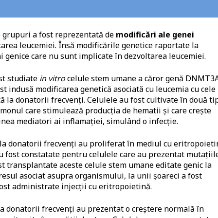
e grupuri a fost reprezentată de
modificări ale genei
tarea leucemiei. Însă modificările genetice raportate la
uni genice care nu sunt implicate în dezvoltarea leucemiei.
st studiate
in vitro
celule stem umane a căror genă DNMT3A
fost indusă modificarea genetică asociată cu leucemia cu cele 
ă la donatorii frecvenți.
Celulele au fost cultivate în două ti
rmonul care stimulează producția de hematii și care crește
nea mediatori ai inflamației, simulând o infecție.
la donatorii frecvenți au proliferat în mediul cu eritropoieti
 au fost constatate pentru celulele care au prezentat mutațiil
ost transplantate aceste celule stem umane editate genic la
esul asociat asupra organismului, la unii șoareci a fost
ost administrate injecții cu eritropoietină.
la donatorii frecvenți au prezentat o creștere normală în