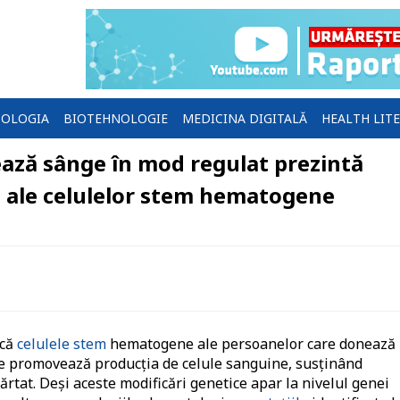
OLOGIA
BIOTEHNOLOGIE
MEDICINA DIGITALĂ
HEALTH LIT
ază sânge în mod regulat prezintă
e ale celulelor stem hematogene
 că
celulele stem
hematogene ale persoanelor care donează
re promovează producția de celule sanguine, susținând
ărtat
. Deși aceste modificări genetice apar la nivelul genei