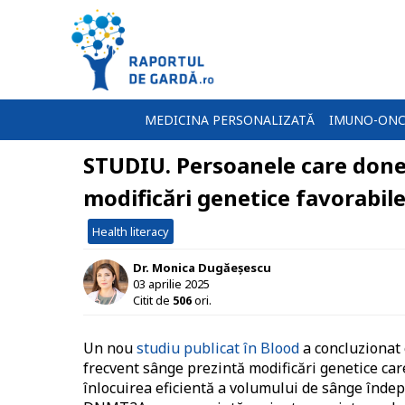
MEDICINA PERSONALIZATĂ
IMUNO-ONC
STUDIU. Persoanele care done
modificări genetice favorabil
Health literacy
Dr. Monica Dugăeșescu
03 aprilie 2025
Citit de
506
ori.
Un nou
studiu publicat în Blood
a concluzionat
frecvent sânge prezintă modificări genetice ca
înlocuirea eficientă a volumului de sânge îndep