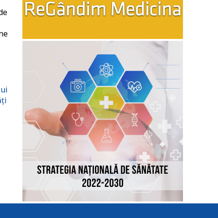
 de
gne
lui
ți