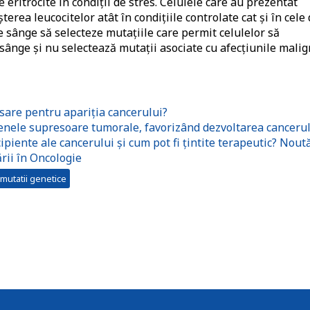
 eritrocite în condiții de stres. Celulele care au prezentat
erea leucocitelor atât în condițiile controlate cat și în cele
e sânge să selecteze mutațiile care permit celulelor să
sânge și nu selectează mutații asociate cu afecțiunile mali
sare pentru apariția cancerului?
nele supresoare tumorale, favorizând dezvoltarea canceru
piente ale cancerului și cum pot fi țintite terapeutic? Noută
rii în Oncologie
mutatii genetice