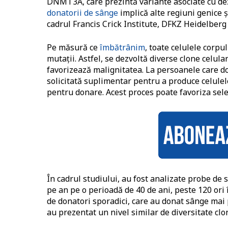
DNMT3A, care prezintă variante asociate cu de
donatorii de sânge
implică alte regiuni genice 
cadrul Francis Crick Institute, DFKZ Heidelber
Pe măsură ce
îmbătrânim
, toate celulele corp
mutații. Astfel, se dezvoltă diverse clone celula
favorizează malignitatea.
La persoanele care d
solicitată suplimentar pentru a produce celulel
pentru donare.
Acest proces poate favoriza sel
În cadrul studiului, au fost analizate probe de
pe an pe o perioadă de 40 de ani, peste 120 ori 
de donatori sporadici, care au donat sânge mai p
au prezentat un nivel similar de diversitate clon