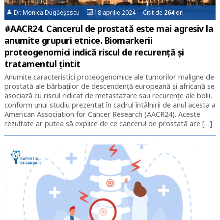
Dr. Monica Dugăeșescu
18 aprilie 2024 Citit de
264
ori
#AACR24. Cancerul de prostată este mai agresiv la
anumite grupuri etnice. Biomarkerii
proteogenomici indică riscul de recurență și
tratamentul țintit
Anumite caracteristici proteogenomice ale tumorilor maligne de
prostată ale bărbaţilor de descendenţă europeană și africană se
asociază cu riscul ridicat de metastazare sau recurenţe ale bolii,
conform unui studiu prezentat în cadrul întâlnirii de anul acesta a
American Association for Cancer Research (AACR24). Aceste
rezultate ar putea să explice de ce cancerul de prostată are […]