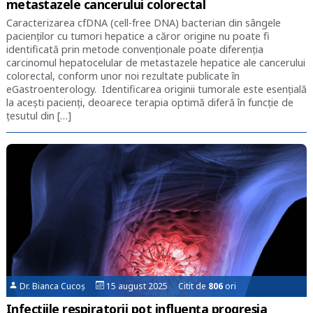
metastazele cancerului colorectal
Caracterizarea cfDNA (cell-free DNA) bacterian din sângele
pacienților cu tumori hepatice a căror origine nu poate fi
identificată prin metode convenționale poate diferenția
carcinomul hepatocelular de metastazele hepatice ale cancerului
colorectal, conform unor noi rezultate publicate în
eGastroenterology. Identificarea originii tumorale este esențială
la acești pacienți, deoarece terapia optimă diferă în funcție de
țesutul din […]
Dr. Bianca Cucoș
15 august 2025 Citit de
806
ori
Infecțiile respiratorii pot influența progresia