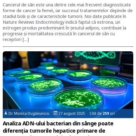
Cancerul de sân este una dintre cele mai frecvent diagnosticate
forme de cancer la femei, iar succesul tratamentelor depinde de
stadiul bolii și de caracteristicile tumorii. Noi date publicate în
Nature Reviews Endocrinology indică faptul că estrona, un
estrogen produs predominant în țesutul adipos, contribuie la
progresia și mortalitatea crescută în cancerul de sân cu
receptori […]
Dr. Monica Dugăeșescu
27 august 2025 Citit de
259
ori
Analiza ADN-ului bacterian din sânge poate
diferenția tumorile hepatice primare de