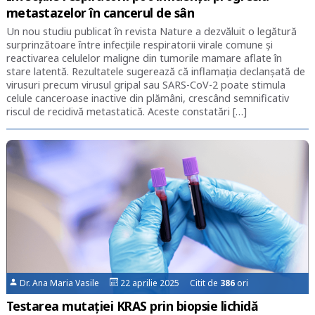
metastazelor în cancerul de sân
Un nou studiu publicat în revista Nature a dezvăluit o legătură
surprinzătoare între infecțiile respiratorii virale comune și
reactivarea celulelor maligne din tumorile mamare aflate în
stare latentă. Rezultatele sugerează că inflamația declanșată de
virusuri precum virusul gripal sau SARS-CoV-2 poate stimula
celule canceroase inactive din plămâni, crescând semnificativ
riscul de recidivă metastatică. Aceste constatări […]
Dr. Ana Maria Vasile
22 aprilie 2025 Citit de
386
ori
Testarea mutației KRAS prin biopsie lichidă