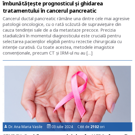
îmbunătățește prognosticul și ghidarea
tratamentului în cancerul pancreatic
Cancerul ductal pancreatic rămâne una dintre cele mai agresive
patologii oncologice, cu o rată scăzută de supraviețuire din
cauza tendinței sale de a da metastaze precoce. Precizia
stadializării în momentul diagnosticului este crucială pentru
selectarea pacienților eligibili pentru rezectie chirurgicala cu
intenție curativă. Cu toate acestea, metodele imagistice
convenționale, precum CT și IRM-ul nu au […]
Dr. Ana Maria Vasile
03 iulie 2024 Citit de
2102
ori