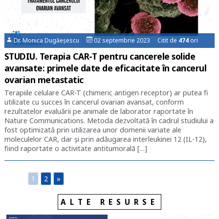
Dr. Monica Dugăeșescu
02 septembrie 2023 Citit de
474
ori
STUDIU. Terapia CAR-T pentru cancerele solide
avansate: primele date de eficacitate în cancerul
ovarian metastatic
Terapiile celulare CAR-T (chimeric antigen receptor) ar putea fi
utilizate cu succes în cancerul ovarian avansat, conform
rezultatelor evaluării pe animale de laborator raportate în
Nature Communications. Metoda dezvoltată în cadrul studiului a
fost optimizată prin utilizarea unor domenii variate ale
moleculelor CAR, dar și prin adăugarea interleukinei 12 (IL-12),
fiind raportate o activitate antitumorală […]
1
2
»
ALTE RESURSE