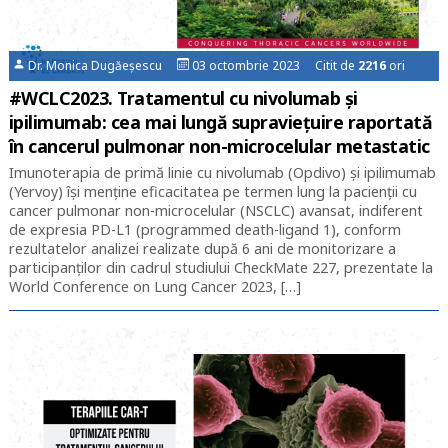
Dr. Monica Dugăeșescu
03 octombrie 2023 Citit de
2216
ori
#WCLC2023. Tratamentul cu nivolumab şi
ipilimumab: cea mai lungă supraviețuire raportată
în cancerul pulmonar non-microcelular metastatic
Imunoterapia de primă linie cu nivolumab (Opdivo) şi ipilimumab
(Yervoy) îşi menţine eficacitatea pe termen lung la pacienţii cu
cancer pulmonar non-microcelular (NSCLC) avansat, indiferent
de expresia PD-L1 (programmed death-ligand 1), conform
rezultatelor analizei realizate după 6 ani de monitorizare a
participanţilor din cadrul studiului CheckMate 227, prezentate la
World Conference on Lung Cancer 2023, […]