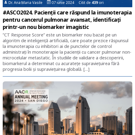
Dr. Ana Maria Vasile
07 iunie 2024 Citit de
439
ori
#ASCO2024. Pacienții care răspund la imunoterapia
pentru cancerul pulmonar avansat, identificați
printr-un nou biomarker imagistic
”CT Response Score” este un biomarker nou bazat pe un
algoritm de inteligență artificială, care poate prezice răspunsul
la imunoterapia cu inhibitori ai de punctelor de control
administrați în monoterapie la pacienții cu cancer pulmonar non-
microcelular metastatic. În studiile de validare a descoperirii,
biomarkerul a determinat cu acuratețe supraviețuirea fără
progresia bolii și supraviețuirea globală. […]