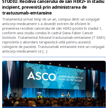
STUDIU. Recidiva cancerului de sân HER2+ în stadiu
incipient, prevenită prin administrarea de
trastuzumab-emtansine
Tratamentul urmat timp de un an, compus dintr-un conjugat
anticorp-medicament s-a dovedit extrem de eficient în
prevenirea recidivei cancerului de sân HER2-pozitiv în stadiul 1,
conform unui studiu condus în cadrul Dana-Faber Cancer
Institute. Tratamentul folosind trastuzumab-emtansine (T-DM1)
reprezintă o abordare terapeutică utilă pentru această
categorie de pacienți. Trastuzumab emtansine este un conjugat
anticorp-medicament ce […]