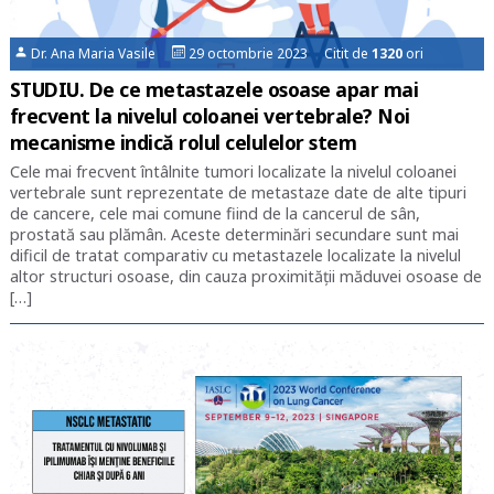
Dr. Ana Maria Vasile
29 octombrie 2023 Citit de
1320
ori
STUDIU. De ce metastazele osoase apar mai
frecvent la nivelul coloanei vertebrale? Noi
mecanisme indică rolul celulelor stem
Cele mai frecvent întâlnite tumori localizate la nivelul coloanei
vertebrale sunt reprezentate de metastaze date de alte tipuri
de cancere, cele mai comune fiind de la cancerul de sân,
prostată sau plămân. Aceste determinări secundare sunt mai
dificil de tratat comparativ cu metastazele localizate la nivelul
altor structuri osoase, din cauza proximității măduvei osoase de
[…]