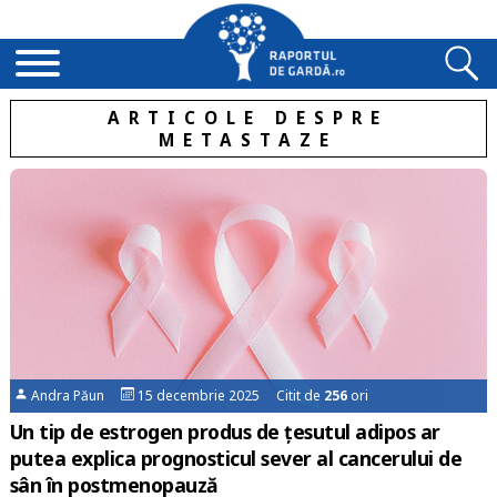
ARTICOLE DESPRE
METASTAZE
Andra Păun
15 decembrie 2025 Citit de
256
ori
Un tip de estrogen produs de țesutul adipos ar
putea explica prognosticul sever al cancerului de
sân în postmenopauză