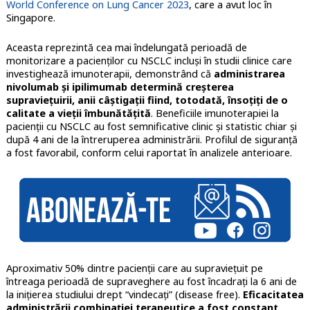
World Conference on Lung Cancer 2023
, care a avut loc în
Singapore.
Aceasta reprezintă cea mai îndelungată perioadă de
monitorizare a pacienţilor cu NSCLC incluşi în studii clinice care
investighează imunoterapii, demonstrând că
administrarea
nivolumab şi ipilimumab determină creșterea
supraviețuirii, anii câştigaţii fiind, totodată, însoţiţi de o
calitate a vieţii îmbunătăţită
. Beneficiile imunoterapiei la
pacienţii cu NSCLC au fost semnificative clinic şi statistic chiar şi
după 4 ani de la întreruperea administrării. Profilul de siguranţă
a fost favorabil, conform celui raportat în analizele anterioare.
Aproximativ 50% dintre pacienţii care au supravieţuit pe
întreaga perioadă de supraveghere au fost încadraţi la 6 ani de
la iniţierea studiului drept “vindecaţi” (disease free).
Eficacitatea
administrării combinaţiei terapeutice a fost constant