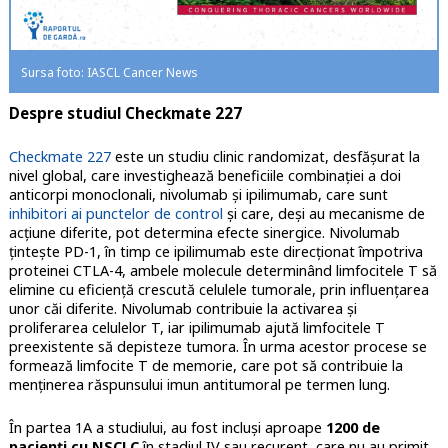
Sursa foto: IASCL Cancer News
Despre studiul Checkmate 227
Checkmate 227
este un studiu clinic randomizat, desfăşurat la
nivel global, care investighează beneficiile combinaţiei a doi
anticorpi monoclonali, nivolumab şi ipilimumab, care sunt
inhibitori ai punctelor de control
şi care, deşi au mecanisme de
acţiune diferite, pot determina efecte sinergice. Nivolumab
ţinteşte PD-1, în timp ce ipilimumab este direcţionat împotriva
proteinei CTLA-4, ambele molecule determinând limfocitele T să
elimine cu eficiență crescută celulele tumorale, prin influenţarea
unor căi diferite. Nivolumab contribuie la activarea şi
proliferarea celulelor T, iar ipilimumab ajută limfocitele T
preexistente să depisteze tumora. În urma acestor procese se
formează limfocite T de memorie, care pot să contribuie la
menţinerea răspunsului imun antitumoral pe termen lung.
În partea 1A a studiului, au fost incluşi aproape
1200 de
pacienţi cu NSCLC
în stadiul IV sau recurent, care nu au primit