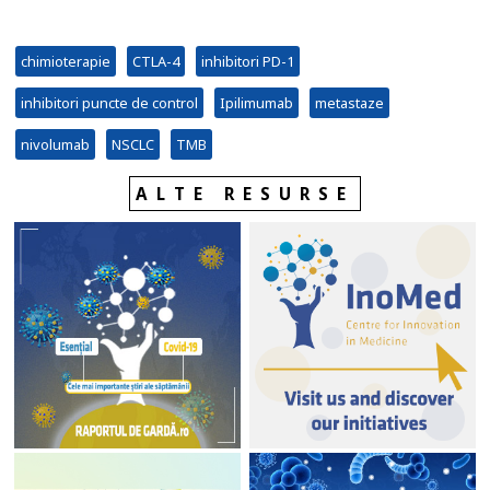
chimioterapie
CTLA-4
inhibitori PD-1
inhibitori puncte de control
Ipilimumab
metastaze
nivolumab
NSCLC
TMB
ALTE RESURSE