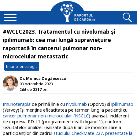
#WCLC2023. Tratamentul cu nivolumab şi
ipilimumab: cea mai lungă supraviețuire
raportată în cancerul pulmonar non-
microcelular metastatic
Imuno-oncologia
Dr. Monica Dugăeșescu
03 octombrie 2023
Citit de
2217
ori.
Imunoterapia
de primă linie cu
nivolumab
(Opdivo) şi
ipilimumab
(Yervoy) îşi menţine eficacitatea pe termen lung la pacienţii cu
cancer pulmonar non-microcelular (NSCLC)
avansat, indiferent
de expresia PD-L1 (programmed death-ligand 1), conform
rezultatelor analizei realizate după 6 ani de monitorizare a
participanţilor din cadrul
studiului CheckMate 227
,
prezentate la