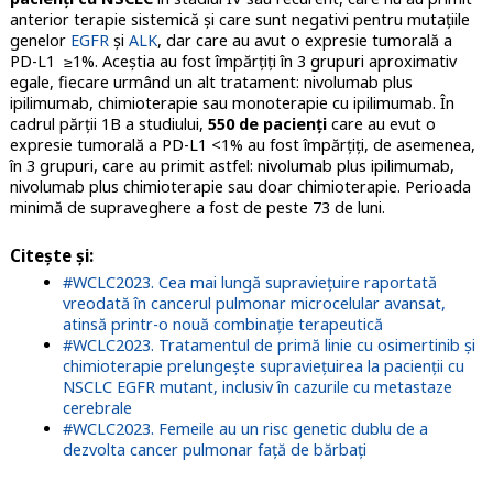
anterior terapie sistemică şi care sunt negativi pentru mutaţiile
genelor
EGFR
şi
ALK
, dar care au avut o expresie tumorală a
PD-L1 ≥1%. Aceştia au fost împărţiţi în 3 grupuri aproximativ
egale, fiecare urmând un alt tratament: nivolumab plus
ipilimumab, chimioterapie sau monoterapie cu ipilimumab. În
cadrul părţii 1B a studiului,
550 de pacienţi
care au evut o
expresie tumorală a PD-L1 <1% au fost împărţiţi, de asemenea,
în 3 grupuri, care au primit astfel: nivolumab plus ipilimumab,
nivolumab plus chimioterapie sau doar chimioterapie. Perioada
minimă de supraveghere a fost de peste 73 de luni.
Citeşte şi
:
#WCLC2023. Cea mai lungă supraviețuire raportată
vreodată în cancerul pulmonar microcelular avansat,
atinsă printr-o nouă combinație terapeutică
#WCLC2023. Tratamentul de primă linie cu osimertinib și
chimioterapie prelungeşte supravieţuirea la pacienţii cu
NSCLC EGFR mutant, inclusiv în cazurile cu metastaze
cerebrale
#WCLC2023. Femeile au un risc genetic dublu de a
dezvolta cancer pulmonar față de bărbați