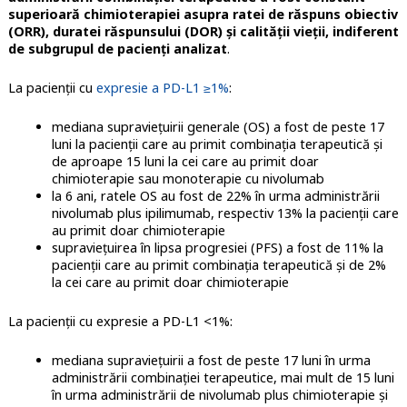
superioară chimioterapiei asupra ratei de răspuns obiectiv
(ORR), duratei răspunsului (DOR) şi calităţii vieţii, indiferent
de subgrupul de pacienţi analizat
.
La pacienţii cu
expresie a PD-L1 ≥1%
:
mediana supravieţuirii generale (OS) a fost de peste 17
luni la pacienţii care au primit combinaţia terapeutică şi
de aproape 15 luni la cei care au primit doar
chimioterapie sau monoterapie cu nivolumab
la 6 ani, ratele OS au fost de 22% în urma administrării
nivolumab plus ipilimumab, respectiv 13% la pacienţii care
au primit doar chimioterapie
supravieţuirea în lipsa progresiei (PFS) a fost de 11% la
pacienţii care au primit combinaţia terapeutică şi de 2%
la cei care au primit doar chimioterapie
La pacienţii cu expresie a PD-L1 <1%:
mediana supravieţuirii a fost de peste 17 luni în urma
administrării combinaţiei terapeutice, mai mult de 15 luni
în urma administrării de nivolumab plus chimioterapie şi