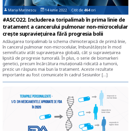
Maria Marinescu
14 iunie 2022 Citit de
464
ori
#ASCO22. Includerea toripalimab în prima linie de
tratament a cancerului pulmonar non-microcelular
crește supraviețuirea fără progresia bolii
Adăugarea toripalimab la schema chimioterapică de primă linie,
în cancerul pulmonar non-microcelular, îmbunătățește în mod
semnificativ atât supraviețuirea globală, cât și supraviețuirea
lipsită de progresie tumorală. În plus, o serie de biomarkeri
genetici, precum încărcătura mutațională ridicată a tumorii,
prezic un răspuns mai bun la tratament. Aceste rezultate
importante au fost comunicate în cadrul Sesiunilor […]