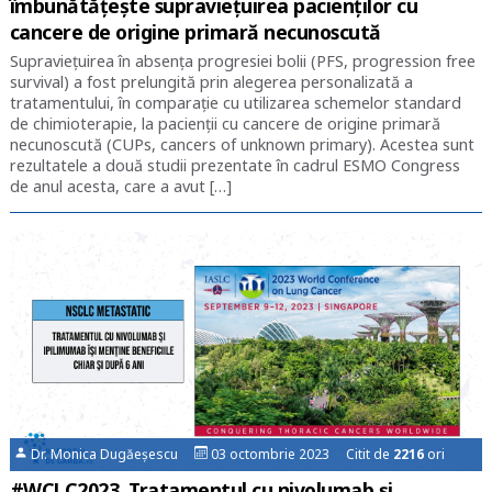
îmbunătăţeşte supravieţuirea pacienților cu
cancere de origine primară necunoscută
Supravieţuirea în absenţa progresiei bolii (PFS, progression free
survival) a fost prelungită prin alegerea personalizată a
tratamentului, în comparație cu utilizarea schemelor standard
de chimioterapie, la pacienţii cu cancere de origine primară
necunoscută (CUPs, cancers of unknown primary). Acestea sunt
rezultatele a două studii prezentate în cadrul ESMO Congress
de anul acesta, care a avut […]
Dr. Monica Dugăeșescu
03 octombrie 2023 Citit de
2216
ori
#WCLC2023. Tratamentul cu nivolumab şi