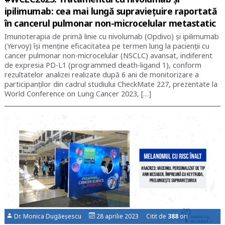
ipilimumab: cea mai lungă supraviețuire raportată
în cancerul pulmonar non-microcelular metastatic
Imunoterapia de primă linie cu nivolumab (Opdivo) şi ipilimumab
(Yervoy) îşi menţine eficacitatea pe termen lung la pacienţii cu
cancer pulmonar non-microcelular (NSCLC) avansat, indiferent
de expresia PD-L1 (programmed death-ligand 1), conform
rezultatelor analizei realizate după 6 ani de monitorizare a
participanţilor din cadrul studiului CheckMate 227, prezentate la
World Conference on Lung Cancer 2023, […]
Dr. Monica Dugăeșescu
28 aprilie 2023 Citit de
388
ori