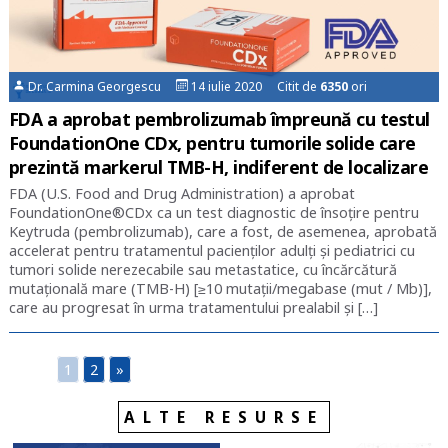
Dr. Carmina Georgescu
14 iulie 2020 Citit de
6350
ori
FDA a aprobat pembrolizumab împreună cu testul
FoundationOne CDx, pentru tumorile solide care
prezintă markerul TMB-H, indiferent de localizare
FDA (U.S. Food and Drug Administration) a aprobat
FoundationOne®CDx ca un test diagnostic de însoțire pentru
Keytruda (pembrolizumab), care a fost, de asemenea, aprobată
accelerat pentru tratamentul pacienților adulți și pediatrici cu
tumori solide nerezecabile sau metastatice, cu încărcătură
mutațională mare (TMB-H) [≥10 mutații/megabase (mut / Mb)],
care au progresat în urma tratamentului prealabil și […]
1
2
»
ALTE RESURSE