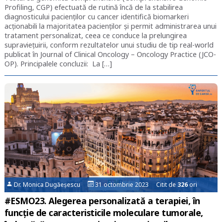
Profiling, CGP) efectuată de rutină încă de la stabilirea
diagnosticului pacienților cu cancer identifică biomarkeri
acţionabili la majoritatea pacienţilor şi permit administrarea unui
tratament personalizat, ceea ce conduce la prelungirea
supravieţuirii, conform rezultatelor unui studiu de tip real-world
publicat în Journal of Clinical Oncology – Oncology Practice (JCO-
OP). Principalele concluzii: La […]
Dr. Monica Dugăeșescu
31 octombrie 2023 Citit de
326
ori
#ESMO23. Alegerea personalizată a terapiei, în
funcție de caracteristicile moleculare tumorale,