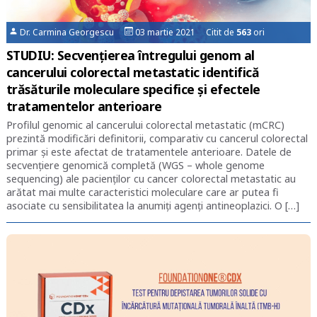
Dr. Carmina Georgescu
03 martie 2021 Citit de
563
ori
STUDIU: Secvențierea întregului genom al
cancerului colorectal metastatic identifică
trăsăturile moleculare specifice și efectele
tratamentelor anterioare
Profilul genomic al cancerului colorectal metastatic (mCRC)
prezintă modificări definitorii, comparativ cu cancerul colorectal
primar și este afectat de tratamentele anterioare. Datele de
secvențiere genomică completă (WGS – whole genome
sequencing) ale pacienților cu cancer colorectal metastatic au
arătat mai multe caracteristici moleculare care ar putea fi
asociate cu sensibilitatea la anumiți agenți antineoplazici. O […]