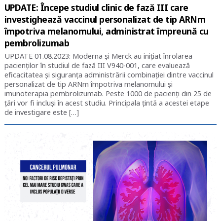
UPDATE: Începe studiul clinic de fază III care
investighează vaccinul personalizat de tip ARNm
împotriva melanomului, administrat împreună cu
pembrolizumab
UPDATE 01.08.2023: Moderna şi Merck au iniţiat înrolarea
pacienţilor în studiul de fază III V940-001, care evaluează
eficacitatea şi siguranţa administrării combinaţiei dintre vaccinul
personalizat de tip ARNm împotriva melanomului şi
imunoterapia pembrolizumab. Peste 1000 de pacienţi din 25 de
ţări vor fi incluşi în acest studiu. Principala ţintă a acestei etape
de investigare este […]