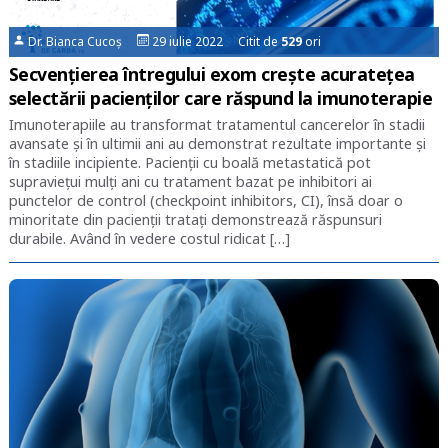
Dr. Bianca Cucoș
29 iulie 2022 Citit de
529
ori
Secvențierea întregului exom crește acuratețea
selectării pacienților care răspund la imunoterapie
Imunoterapiile au transformat tratamentul cancerelor în stadii
avansate și în ultimii ani au demonstrat rezultate importante și
în stadiile incipiente. Pacienții cu boală metastatică pot
supraviețui mulți ani cu tratament bazat pe inhibitori ai
punctelor de control (checkpoint inhibitors, CI), însă doar o
minoritate din pacienții tratați demonstrează răspunsuri
durabile. Având în vedere costul ridicat […]