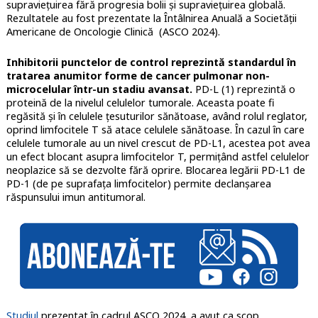
supraviețuirea fără progresia bolii și supraviețuirea globală.
Rezultatele au fost prezentate la Întâlnirea Anuală a Societății
Americane de Oncologie Clinică (ASCO 2024).
Inhibitorii punctelor de control reprezintă standardul în
tratarea anumitor forme de cancer pulmonar non-
microcelular într-un stadiu avansat.
PD-L (1) reprezintă o
proteină de la nivelul celulelor tumorale. Aceasta poate fi
regăsită și în celulele țesuturilor sănătoase, având rolul reglator,
oprind limfocitele T să atace celulele sănătoase. În cazul în care
celulele tumorale au un nivel crescut de PD-L1, acestea pot avea
un efect blocant asupra limfocitelor T, permițând astfel celulelor
neoplazice să se dezvolte fără oprire. Blocarea legării PD-L1 de
PD-1 (de pe suprafața limfocitelor) permite declanșarea
răspunsului imun antitumoral.
Studiul
prezentat în cadrul ASCO 2024, a avut ca scop