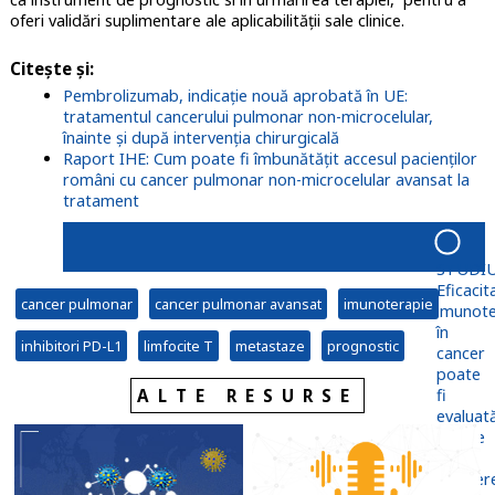
oferi validări suplimentare ale aplicabilității sale clinice.
Citește și:
Pembrolizumab, indicație nouă aprobată în UE:
tratamentul cancerului pulmonar non-microcelular,
înainte și după intervenția chirurgicală
Raport IHE: Cum poate fi îmbunătățit accesul pacienților
români cu cancer pulmonar non-microcelular avansat la
tratament
STUDIU
Eficacit
cancer pulmonar
cancer pulmonar avansat
imunoterapie
imunote
în
inhibitori PD-L1
limfocite T
metastaze
prognostic
cancer
poate
fi
ALTE RESURSE
evaluat
înainte
de
începer