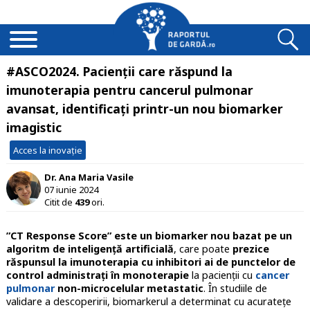
#ASCO2024. Pacienții care răspund la
imunoterapia pentru cancerul pulmonar
avansat, identificați printr-un nou biomarker
imagistic
Acces la inovație
Dr. Ana Maria Vasile
07 iunie 2024
Citit de
439
ori.
”CT Response Score” este un biomarker nou bazat pe un
algoritm de inteligență artificială
, care poate
prezice
răspunsul la imunoterapia cu inhibitori ai de punctelor de
control administrați în monoterapie
la pacienții cu
cancer
pulmonar
non-microcelular metastatic
. În studiile de
validare a descoperirii, biomarkerul a determinat cu acuratețe