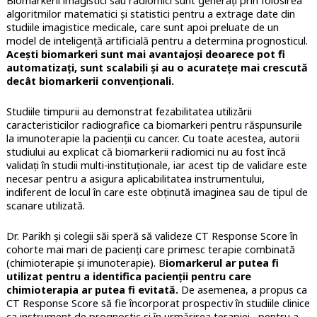
Biomarkerii imagistici sau radiomici sunt generați prin folosirea
algoritmilor matematici și statistici pentru a extrage date din
studiile imagistice medicale, care sunt apoi preluate de un
model de inteligență artificială pentru a determina prognosticul.
Acești biomarkeri sunt mai avantajoși deoarece pot fi
automatizați, sunt scalabili și au o acuratețe mai crescută
decât biomarkerii convenționali.
Studiile timpurii au demonstrat fezabilitatea utilizării
caracteristicilor radiografice ca biomarkeri pentru răspunsurile
la imunoterapie la pacienții cu cancer. Cu toate acestea, autorii
studiului au explicat că biomarkerii radiomici nu au fost încă
validați în studii multi-instituționale, iar acest tip de validare este
necesar pentru a asigura aplicabilitatea instrumentului,
indiferent de locul în care este obținută imaginea sau de tipul de
scanare utilizată.
Dr. Parikh și colegii săi speră să valideze CT Response Score în
cohorte mai mari de pacienți care primesc terapie combinată
(chimioterapie și imunoterapie). B
iomarkerul ar putea fi
utilizat pentru a identifica pacienții pentru care
chimioterapia ar putea fi evitată.
De asemenea, a propus ca
CT Response Score să fie încorporat prospectiv în studiile clinice
ca instrument de prognostic si în urmărirea terapiei, pentru a