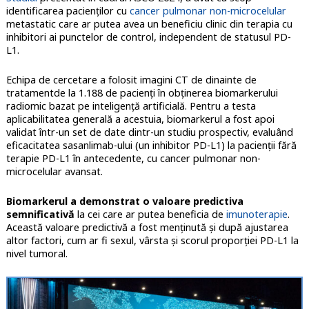
identificarea pacienților cu
cancer pulmonar non-microcelular
metastatic care ar putea avea un beneficiu clinic din terapia cu
inhibitori ai punctelor de control, independent de statusul PD-
L1.
Echipa de cercetare a folosit imagini CT de dinainte de
tratamentde la 1.188 de pacienți în obținerea biomarkerului
radiomic bazat pe inteligență artificială. Pentru a testa
aplicabilitatea generală a acestuia, biomarkerul a fost apoi
validat într-un set de date dintr-un studiu prospectiv, evaluând
eficacitatea sasanlimab-ului (un inhibitor PD-L1) la pacienții fără
terapie PD-L1 în antecedente, cu cancer pulmonar non-
microcelular avansat.
Biomarkerul a demonstrat o valoare predictiva
semnificativă
la cei care ar putea beneficia de
imunoterapie
.
Această valoare predictivă a fost menținută și după ajustarea
altor factori, cum ar fi sexul, vârsta și scorul proporției PD-L1 la
nivel tumoral.