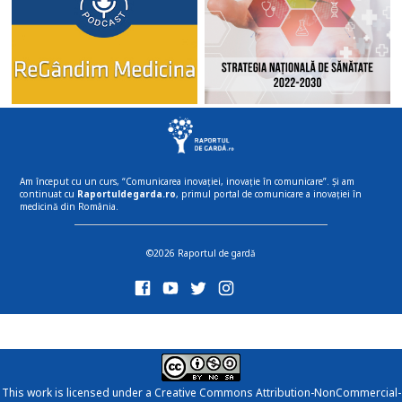
Am început cu un curs, “Comunicarea inovației, inovație în comunicare”. Și am
continuat cu
Raportuldegarda.ro
, primul portal de comunicare a inovației în
medicină din România.
©2026 Raportul de gardă
This work is licensed under a
Creative Commons Attribution-NonCommercial-