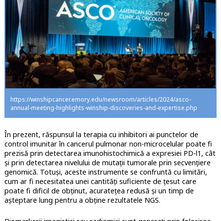
https://winshipcancer.emory.edu/newsroom/articles/2024/asco-
annual-meeting-highlights-winship-discoveries-and-expertise.php
În prezent, răspunsul la terapia cu inhibitori ai punctelor de
control imunitar în cancerul pulmonar non-microcelular poate fi
prezisă prin detectarea imunohistochimică a expresiei PD-l1, cât
și prin detectarea nivelului de mutații tumorale prin secvențiere
genomică. Totuși, aceste instrumente se confruntă cu limitări,
cum ar fi necesitatea unei cantități suficiente de țesut care
poate fi dificil de obținut, acuratețea redusă și un timp de
așteptare lung pentru a obține rezultatele NGS.