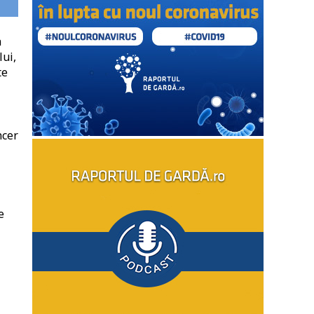
a
lui,
te
ncer
e