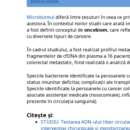
Image by freepik
Microbiomul
diferă între țesuturi în ceea ce pr
acestora. În contextul noilor studii care arată 
a fost definit conceptul de
oncobiom
, care ref
cu diversele tipuri de cancere.
În cadrul studiului, a fost realizat profilul me
fragmentelor de cfDNA din plasma a 16 pacienți 
colorectal metastatic, fiind realizată o analiză
Speciile bacteriene identificate la persoanele 
status imunitar deficitar, complicații ale transp
Speciile identificate la persoanele cu cancer co
asociate asistenţei medicale (nosocomiale), infl
prezente în circulaţia sanguină).
Citește și:
STUDIU. Testarea ADN-ului liber circulan
intervenției chirurgicale și monitorizare