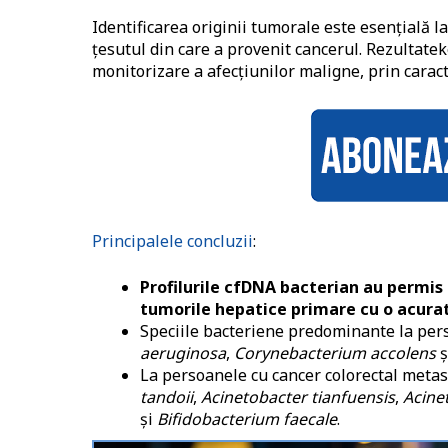
Identificarea originii tumorale este esențială l
țesutul din care a provenit cancerul. Rezultate
monitorizare a afecțiunilor maligne, prin carac
Principalele concluzii
:
Profilurile cfDNA bacterian au permis 
tumorile hepatice primare cu o acura
Speciile bacteriene predominante la per
aeruginosa
,
Corynebacterium accolens
La persoanele cu cancer colorectal metast
tandoii
,
Acinetobacter tianfuensis
,
Acine
și
Bifidobacterium faecale
.