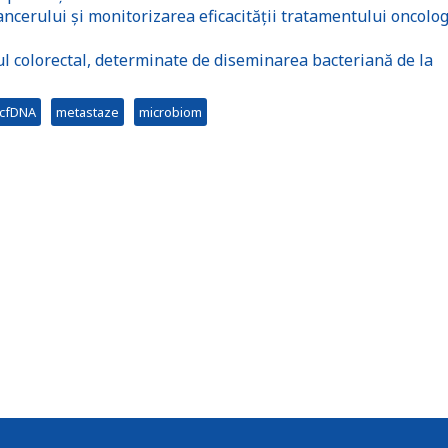
ancerului și monitorizarea eficacității tratamentului oncolog
l colorectal, determinate de diseminarea bacteriană de la
cfDNA
metastaze
microbiom