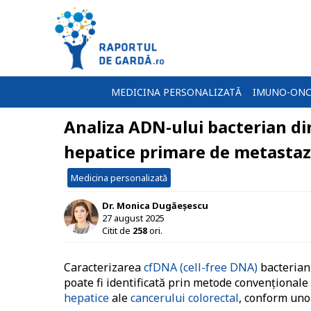
MEDICINA PERSONALIZATĂ
IMUNO-ONC
Analiza ADN-ului bacterian di
hepatice primare de metastaze
Medicina personalizată
Dr. Monica Dugăeșescu
27 august 2025
Citit de
258
ori.
Caracterizarea
cfDNA (cell-free DNA)
bacterian 
poate fi identificată prin metode convențional
hepatice
ale
cancerului colorectal
, conform un