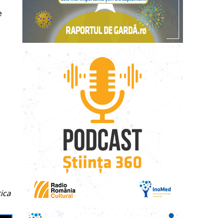
e
ica