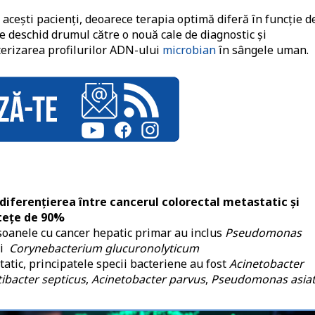
a acești pacienți, deoarece terapia optimă diferă în funcție d
ke deschid drumul către o nouă cale de diagnostic și
terizarea profilurilor ADN-ului
microbian
în sângele uman.
diferențierea între cancerul colorectal metastatic și
tețe de 90%
soanele cu cancer hepatic primar au inclus
Pseudomonas
și
Corynebacterium glucuronolyticum
atic, principatele specii bacteriene au fost
Acinetobacter
tibacter septicus
,
Acinetobacter parvus
,
Pseudomonas asiat