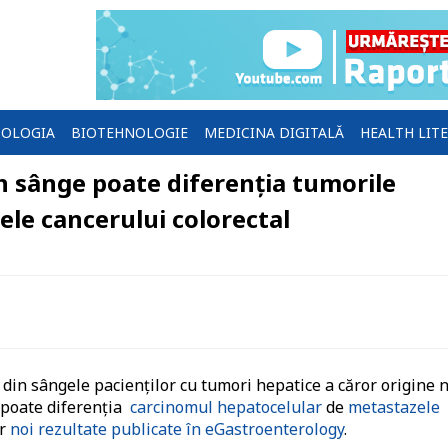
OLOGIA
BIOTEHNOLOGIE
MEDICINA DIGITALĂ
HEALTH LIT
n sânge poate diferenția tumorile
le cancerului colorectal
din sângele pacienților cu tumori hepatice a căror origine 
e poate diferenția
carcinomul hepatocelular
de
metastazele
or
noi rezultate publicate în eGastroenterology
.