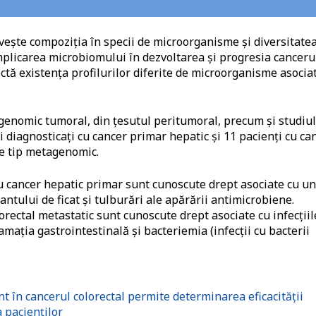
ivește compoziția în specii de microorganisme și diversitate
implicarea microbiomului în dezvoltarea și progresia canceru
lectă existența profilurilor diferite de microorganisme asocia
tagenomic tumoral, din țesutul peritumoral, precum și studiul
diagnosticați cu cancer primar hepatic și 11 pacienți cu ca
 de tip metagenomic.
cu cancer hepatic primar sunt cunoscute drept asociate cu un
lantului de ficat și tulburări ale apărării antimicrobiene.
lorectal metastatic sunt cunoscute drept asociate cu infecțiil
amația gastrointestinală și bacteriemia (infecții cu bacterii
t în cancerul colorectal permite determinarea eficacității
a pacienților