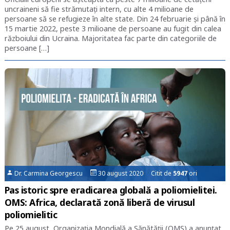
uncraineni să fie strămutați intern, cu alte 4 milioane de
persoane să se refugieze în alte state. Din 24 februarie și până în
15 martie 2022, peste 3 milioane de persoane au fugit din calea
războiului din Ucraina. Majoritatea fac parte din categoriile de
persoane […]
Dr. Carmina Georgescu
30 august 2020 Citit de
5947
ori
Pas istoric spre eradicarea globală a poliomielitei.
OMS: Africa, declarată zonă liberă de virusul
poliomielitic
Pe 25 august, Organizația Mondială a Sănătății (OMS) a anunțat