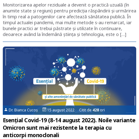
Monitorizarea apelor reziduale a devenit o practică uzuală (în
anumite state și regiuni) pentru predicția răspândirii și urmărirea
în timp real a patogenilor care afectează sănătatea publică. În
timpul actualei pandemii, mai multe metode s-au remarcat, iar
bunele practici ar trebui păstrate și utilizate în continuare,
deoarece având la îndemână știința și tehnologia, este o […]
Dr. Bianca Cucoș
15 august 2022 Citit de
428
ori
Esențial Covid-19 (8-14 august 2022). Noile variante
Omicron sunt mai rezistente la terapia cu
anticorpi monoclonali