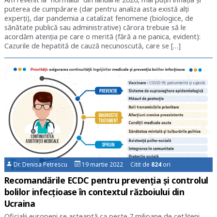
puterea de cumpărare (dar pentru analiza asta există alți
experți), dar pandemia a catalizat fenomene (biologice, de
sănătate publică sau administrative) cărora trebuie să le
acordăm atenția pe care o merită (fără a ne panica, evident):
Cazurile de hepatită de cauză necunoscută, care se […]
Dr. Denisa Petrescu
19 martie 2022 Citit de
824
ori
Recomandările ECDC pentru prevenția și controlul
bolilor infecțioase în contextul războiului din
Ucraina
Oficialii europeni se așteaptă ca peste 7 milioane de cetățeni