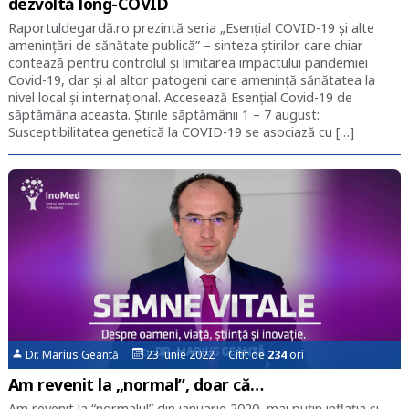
dezvoltă long-COVID
Raportuldegardă.ro prezintă seria „Esențial COVID-19 și alte
amenințări de sănătate publică” – sinteza știrilor care chiar
contează pentru controlul și limitarea impactului pandemiei
Covid-19, dar și al altor patogeni care amenință sănătatea la
nivel local și internațional. Accesează Esențial Covid-19 de
săptămâna aceasta. Știrile săptămânii 1 – 7 august:
Susceptibilitatea genetică la COVID-19 se asociază cu […]
Dr. Marius Geantă
23 iunie 2022 Citit de
234
ori
Am revenit la „normal”, doar că…
Am revenit la “normalul” din ianuarie 2020, mai puțin inflația și