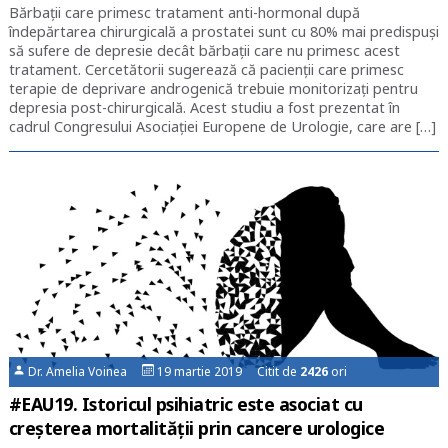
Bărbații care primesc tratament anti-hormonal după
îndepărtarea chirurgicală a prostatei sunt cu 80% mai predispuși
să sufere de depresie decât bărbații care nu primesc acest
tratament. Cercetătorii sugerează că pacienții care primesc
terapie de deprivare androgenică trebuie monitorizați pentru
depresia post-chirurgicală. Acest studiu a fost prezentat în
cadrul Congresului Asociației Europene de Urologie, care are […]
Dr. Amelia Voinea
19 martie 2019 Citit de
2426
ori
#EAU19. Istoricul psihiatric este asociat cu
creșterea mortalității prin cancere urologice