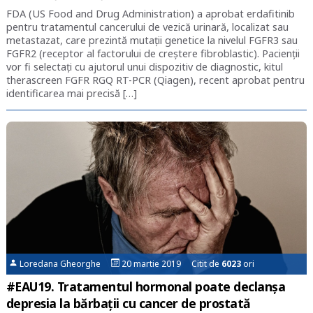
FDA (US Food and Drug Administration) a aprobat erdafitinib
pentru tratamentul cancerului de vezică urinară, localizat sau
metastazat, care prezintă mutații genetice la nivelul FGFR3 sau
FGFR2 (receptor al factorului de creștere fibroblastic). Pacienții
vor fi selectați cu ajutorul unui dispozitiv de diagnostic, kitul
therascreen FGFR RGQ RT-PCR (Qiagen), recent aprobat pentru
identificarea mai precisă […]
Loredana Gheorghe
20 martie 2019 Citit de
6023
ori
#EAU19. Tratamentul hormonal poate declanșa
depresia la bărbații cu cancer de prostată