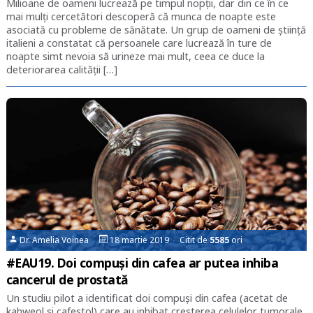
Milioane de oameni lucrează pe timpul nopții, dar din ce în ce
mai mulți cercetători descoperă că munca de noapte este
asociată cu probleme de sănătate. Un grup de oameni de știință
italieni a constatat că persoanele care lucrează în ture de
noapte simt nevoia să urineze mai mult, ceea ce duce la
deteriorarea calității […]
Dr. Amelia Voinea
18 martie 2019 Citit de
5585
ori
#EAU19. Doi compuși din cafea ar putea inhiba
cancerul de prostată
Un studiu pilot a identificat doi compuși din cafea (acetat de
kahweol și cafestol) care au inhibat creșterea celulelor tumorale