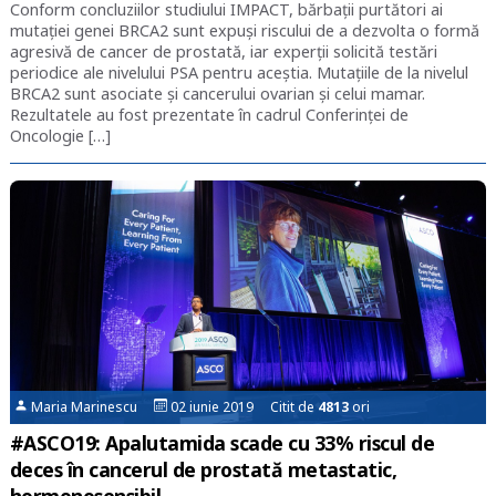
Conform concluziilor studiului IMPACT, bărbații purtători ai
mutației genei BRCA2 sunt expuși riscului de a dezvolta o formă
agresivă de cancer de prostată, iar experții solicită testări
periodice ale nivelului PSA pentru aceștia. Mutațiile de la nivelul
BRCA2 sunt asociate și cancerului ovarian și celui mamar.
Rezultatele au fost prezentate în cadrul Conferinței de
Oncologie […]
Maria Marinescu
02 iunie 2019 Citit de
4813
ori
#ASCO19: Apalutamida scade cu 33% riscul de
deces în cancerul de prostată metastatic,
hormonosensibil