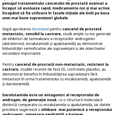
peisajul tratamentului cancerului de prostată avansat a
început să evolueze rapid, medicamente noi și mai active
începând să fie utilizate în fazele inițiale ale bolii pe baza
unei mai bune supraviețuiri globale
.
După aprobarea
docetaxel
pentru
cancerul de prostată
metastatic, sensibil la castrare
, studii ample cu noi generații
de inhibitori de semnalizare a receptorilor androgenici
(abirateronă, enzalutamidă și apalutamidă) au demonstrat
îmbunătățiri semnificative ale supraviețuirii și ale obiectivelor
secundare importante.
Pentru
cancerul de prostată non-metastatic, rezistent la
castrare
, studiile recente de fază III, controlate placebo, au
demonstrat beneficii în îmbunătățirea supraviețuirii fără
metastaze în urma tratamentului cu enzalutamidă, apalutamidă
și darolutamidă.
Darolutamida
este un antagonist al receptorului de
androgen, de generație nouă
, cu o structură moleculară
distinctă comparativ cu enzalutamida și apalutamida, iar datele
preclinice sugerează o
inhibare mai puternică a receptorului
androgenic, penetrare neglijabilă a barierei