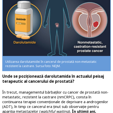
Utilizarea darolutamidei în cancerul de prostată non-metastatic
rezistent la castrare. Sursa foto: NEJM.
Unde se poziționează darolutamida în actualul peisaj
terapeutic al cancerului de prostată?
În trecut, managementul bărbaților cu cancer de prostată non-
metastatic, rezistent la castrare (nmCRPC), consta în
continuarea terapiei convenționale de deprivare a androgenilor
(ADT), în timp ce cancerul era ținut sub observație pentru
apariția metastazelor (
watchful waiting
).
În ultimii ani,