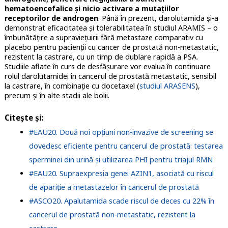
hematoencefalice și nicio activare a mutațiilor
receptorilor de androgen
. Până în prezent, darolutamida și-a
demonstrat eficacitatea și tolerabilitatea în studiul ARAMIS – o
îmbunătățire a supraviețuirii fără metastaze comparativ cu
placebo pentru pacienții cu cancer de prostată non-metastatic,
rezistent la castrare, cu un timp de dublare rapidă a PSA.
Studiile aflate în curs de desfășurare vor evalua în continuare
rolul darolutamidei în cancerul de prostată metastatic, sensibil
la castrare, în combinație cu docetaxel (
studiul ARASENS
),
precum și în alte stadii ale bolii.
Citește și:
#EAU20. Două noi opțiuni non-invazive de screening se
dovedesc eficiente pentru cancerul de prostată: testarea
sperminei din urină și utilizarea PHI pentru triajul RMN
#EAU20. Supraexpresia genei AZIN1, asociată cu riscul
de apariție a metastazelor în cancerul de prostată
#ASCO20. Apalutamida scade riscul de deces cu 22% în
cancerul de prostată non-metastatic, rezistent la