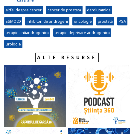
castrare
altfel despre cancer
cancer de prostata
darolutamida
ESMO20
inhibitori de androgeni
oncologie
prostată
PSA
terapie antiandrogenica
terapie deprivare androgenica
urologie
ALTE RESURSE