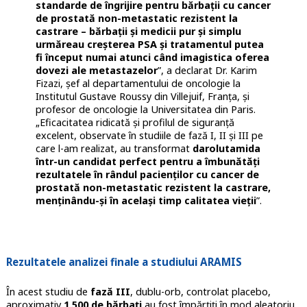
standarde de îngrijire pentru bărbații cu cancer
de prostată non-metastatic rezistent la
castrare – bărbații și medicii pur și simplu
urmăreau creșterea PSA și tratamentul putea
fi început numai atunci când imagistica oferea
dovezi ale metastazelor
”, a declarat Dr. Karim
Fizazi, șef al departamentului de oncologie la
Institutul Gustave Roussy din Villejuif, Franța, și
profesor de oncologie la Universitatea din Paris.
„Eficacitatea ridicată și profilul de siguranță
excelent, observate în studiile de fază I, II și III pe
care l-am realizat, au transformat
darolutamida
într-un candidat perfect pentru a îmbunătăți
rezultatele în rândul pacienților cu cancer de
prostată non-metastatic rezistent la castrare,
menținându-și în același timp calitatea vieții
”.
Rezultatele analizei finale a studiului ARAMIS
În acest studiu de
fază III
, dublu-orb, controlat placebo,
aproximativ
1.500 de bărbați
au fost împărțiți în mod aleatoriu