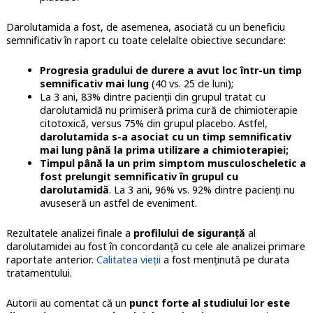
Darolutamida a fost, de asemenea, asociată cu un beneficiu
semnificativ în raport cu toate celelalte obiective secundare:
Progresia gradului de durere a avut loc într-un timp
semnificativ mai lung
(40 vs. 25 de luni);
La 3 ani, 83% dintre pacienții din grupul tratat cu
darolutamidă nu primiseră prima cură de chimioterapie
citotoxică, versus 75% din grupul placebo. Astfel,
darolutamida s-a asociat cu un timp semnificativ
mai lung până la prima utilizare a chimioterapiei;
Timpul până la un prim simptom musculoscheletic a
fost prelungit semnificativ în grupul cu
darolutamidă
. La 3 ani, 96% vs. 92% dintre pacienți nu
avuseseră un astfel de eveniment.
Rezultatele analizei finale a
profilului de siguranță
al
darolutamidei au fost în concordanță cu cele ale analizei primare
raportate anterior.
Calitatea vieții
a fost menținută pe durata
tratamentului.
Autorii au comentat că un
punct forte al studiului lor este