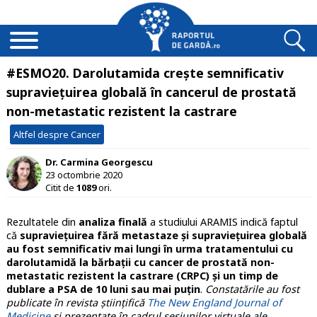
#ESMO20. Darolutamida crește semnificativ
supraviețuirea globală în cancerul de prostată
non-metastatic rezistent la castrare
Altfel despre Cancer
Dr. Carmina Georgescu
23 octombrie 2020
Citit de
1089
ori.
Rezultatele din
analiza finală
a studiului ARAMIS indică faptul
că
supraviețuirea fără metastaze și supraviețuirea globală
au fost semnificativ mai lungi în urma tratamentului cu
darolutamidă la bărbații cu cancer de prostată non-
metastatic rezistent la castrare (CRPC) și un timp de
dublare a PSA de 10 luni sau mai puțin
.
Constatările au fost
publicate în revista științifică
The New England Journal of
Medicine
și prezentate în cadrul sesiunilor virtuale ale