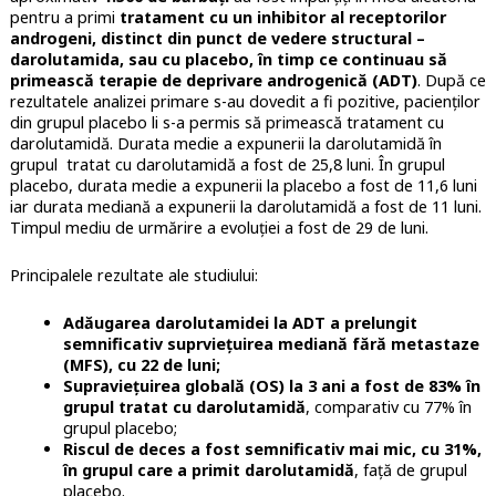
pentru a primi
tratament cu un inhibitor al receptorilor
androgeni, distinct din punct de vedere structural –
darolutamida, sau cu placebo, în timp ce continuau să
primească terapie de deprivare androgenică (ADT)
. După ce
rezultatele analizei primare s-au dovedit a fi pozitive, pacienților
din grupul placebo li s-a permis să primească tratament cu
darolutamidă. Durata medie a expunerii la darolutamidă în
grupul tratat cu darolutamidă a fost de 25,8 luni. În grupul
placebo, durata medie a expunerii la placebo a fost de 11,6 luni
iar durata mediană a expunerii la darolutamidă a fost de 11 luni.
Timpul mediu de urmărire a evoluției a fost de 29 de luni.
Principalele rezultate ale studiului:
Adăugarea darolutamidei la ADT a prelungit
semnificativ suprviețuirea mediană fără metastaze
(MFS), cu 22 de luni;
Supraviețuirea globală (OS) la 3 ani a fost de 83% în
grupul tratat cu darolutamidă
, comparativ cu 77% în
grupul placebo;
Riscul de deces a fost semnificativ mai mic, cu 31%,
în grupul care a primit darolutamidă
, față de ​​grupul
placebo.