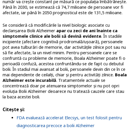
număr va crește constant pe măsură ce populația îmbătrânește.
Până în 2030, se estimează că 74,7 milioane de persoane vor fi
afectate, iar până în 2050 prognosticul este de 131,5 milioane.
Se consideră că modificările la nivel biologic asociate cu
declanșarea Bolii Alzheimer
apar cu zeci de ani înainte ca
simptomele clinice ale bolii să devină evidente
. În stadiile
incipiente (afectare cognitivă prodromală/ușoară), persoanele
pot avea tulburări de memorie, dar activitățile zilnice pot sau nu
să fie afectate, la un nivel minim. Pentru persoanele care se
confruntă cu probleme de memorie, Boala Alzheimer poate fi o
perioadă confuză, acestea confruntându-se de fapt cu debutul
bolii. În stadiul mai avansat al bolii, persoanele devin din ce în ce
mai dependente de ceilalți, chiar și pentru activități zilnice.
Boala
Alzheimer este incurabilă
. Tratamentele actuale se
concentrează doar pe atenuarea simptomelor și nu pot opri
evoluția Bolii Alzheimer deoarece nu tratează cauzele care stau
la baza acestei boli.
Citește și:
FDA evaluează accelerat Elecsys, un test folosit pentru
diagnosticarea precoce a bolii Alzheimer