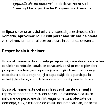
opțiunile de tratament
” –
a declarat
Nora Galli,
Country Manager, Roche Diagnostics Romania
.
În
lipsa unor statistici oficiale
, specialiștii estimează că în
România,
aproximativ 300.000 persoane suferă de boala
Alzheimer,
iar numărul acestora este în continuă creștere.
Despre boala Alzheimer
Boala Alzheimer este o
boală progresivă
, care duce la moartea
celulelor cerebrale. Boala se caracterizează printr-o pierdere
progresivă a funcției cognitive (de ex. gândirea, memoria și
capacitatea de a raționa) și a capacității de a participa la
activitățile zilnice, cu o deteriorare continuă până la deces.
Boala Alzheimer este
cel mai frecvent tip de demență
,
reprezentând peste 60% din cazuri. Se estimează că 44 de
milioane de persoane din întreaga lume sunt afectate de
demență, cu 7,7 milioane de cazuri noi în fiecare an, iar acest