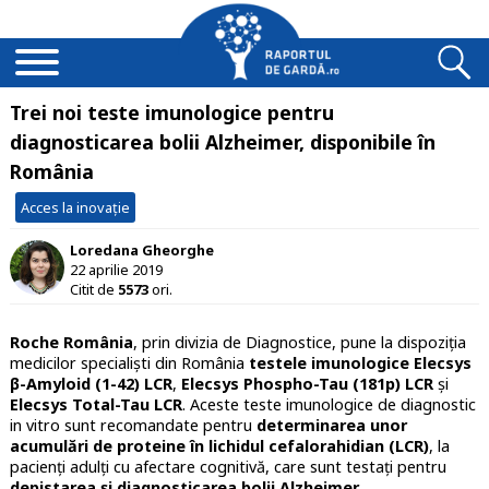
Trei noi teste imunologice pentru
diagnosticarea bolii Alzheimer, disponibile în
România
Acces la inovație
Loredana Gheorghe
22 aprilie 2019
Citit de
5573
ori.
Roche România
, prin divizia de Diagnostice, pune la dispoziția
medicilor specialişti din România
testele imunologice Elecsys
β-Amyloid (1-42) LCR
,
Elecsys Phospho-Tau (181p) LCR
și
Elecsys Total-Tau LCR
. Aceste teste imunologice de diagnostic
in vitro sunt recomandate pentru
determinarea unor
acumulări de proteine în lichidul cefalorahidian (LCR)
, la
pacienți adulți cu afectare cognitivă, care sunt testați pentru
depistarea și diagnosticarea bolii Alzheimer
.