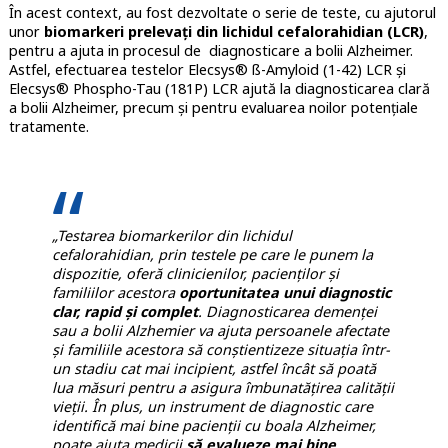
În acest context, au fost dezvoltate o serie de teste, cu ajutorul
unor
biomarkeri prelevați din lichidul cefalorahidian (LCR)
,
pentru a ajuta in procesul de diagnosticare a bolii Alzheimer.
Astfel, efectuarea testelor Elecsys® ß-Amyloid (1-42) LCR și
Elecsys® Phospho-Tau (181P) LCR ajută la diagnosticarea clară
a bolii Alzheimer, precum și pentru evaluarea noilor potențiale
tratamente.
„Testarea biomarkerilor din lichidul
cefalorahidian, prin testele pe care le punem la
dispozitie, oferă clinicienilor, pacienților și
familiilor acestora
oportunitatea unui diagnostic
clar, rapid și complet
. Diagnosticarea demenței
sau a bolii Alzhemier va ajuta persoanele afectate
și familiile acestora să conștientizeze situația într-
un stadiu cat mai incipient, astfel încât să poată
lua măsuri pentru a asigura îmbunatăţirea calităţii
vieții. În plus, un instrument de diagnostic care
identifică mai bine pacienții cu boala Alzheimer,
poate ajuta medicii
să evalueze mai bine