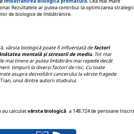
și
îmbatrânirea biologică prematură
.
Cea mai mare
nar. Rezultatele ar putea contribui la optimizarea strategii
lor de biologice de îmbătrânire.
, vârsta biologică poate fi influențată de
factori
 sănătatea mentală și stresorii de mediu
. Tot mai
le mai tinere ar putea îmbătrâni mai repede decât
rii timpurii la diverși factori de risc. Cu toate
erate asupra dezvoltării cancerului la vârste fragede
Tian, unul dintre autorii studiului.
n au calculat
vârsta biologică
a 148.724 de persoane înscri