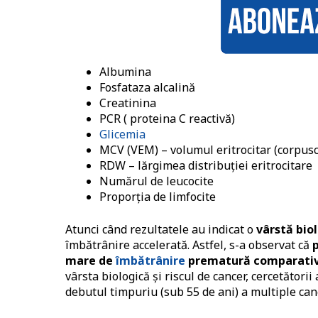
Albumina
Fosfataza alcalină
Creatinina
PCR ( proteina C reactivă)
Glicemia
MCV (VEM) – volumul eritrocitar (corpus
RDW – lărgimea distribuției eritrocitare
Numărul de leucocite
Proporția de limfocite
Atunci când rezultatele au indicat o
vârstă bio
îmbătrânire accelerată. Astfel, s-a observat că
mare de
îmbătrânire
prematură
comparativ 
vârsta biologică și riscul de cancer, cercetător
debutul timpuriu (sub 55 de ani) a multiple canc