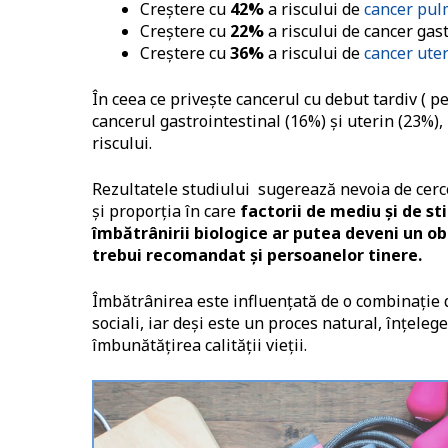
Creștere cu
42%
a riscului de
cancer pu
Creștere cu
22%
a riscului de cancer gas
Creștere cu
36%
a riscului de
cancer ute
În ceea ce privește cancerul cu debut tardiv ( pe
cancerul gastrointestinal (16%) și uterin (23%
riscului.
Rezultatele studiului sugerează nevoia de cer
și proporția în care
factorii de mediu și de st
îmbătrânirii biologice ar putea deveni un ob
trebui recomandat și persoanelor tinere.
Îmbătrânirea este influențată de o combinație de 
sociali, iar deși este un proces natural, înțele
îmbunătățirea calității vieții.