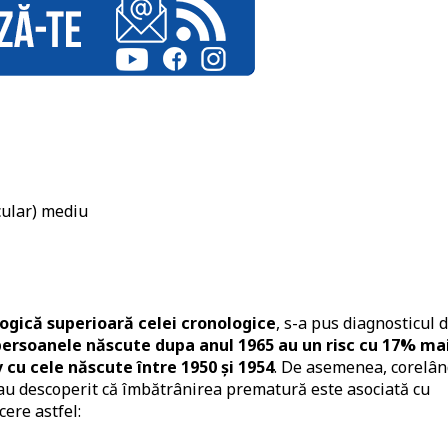
cular) mediu
logică superioară celei cronologice
, s-a pus diagnosticul 
persoanele născute dupa anul 1965 au un
risc cu 17% ma
cu cele născute între 1950 și 1954
. De asemenea, corelâ
ii au descoperit că îmbătrânirea prematură este asociată cu
ere astfel: