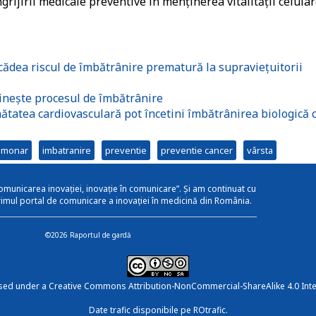
rijirii medicale preventive în menținerea vitalității celula
cădea riscul de îmbătrânire prematură la supraviețuitorii
ineşte procesul de îmbătrânire
ătatea cardiovasculară pot încetini îmbătrânirea biologică 
lmonar
imbatranire
preventie
preventie cancer
vârsta
omunicarea inovației, inovație în comunicare”. Și am continuat cu
rimul portal de comunicare a inovației în medicină din România.
©2026 Raportul de gardă
nsed under a
Creative Commons Attribution-NonCommercial-ShareAlike 4.0 Inte
Date trafic disponibile pe ROtrafic.