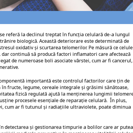
e referă la declinul treptat în funcția celulară de-a lungul
trânire biologică. Această deteriorare este determinată de
stresul oxidativ și scurtarea telomerilor. Pe măsură ce celule
 dar continuă să producă factori inflamatori care afectează
legat de numeroase boli asociate vârstei, cum ar fi cancerul,
nerative.
omponentă importantă este controlul factorilor care țin de
ă în fructe, legume, cereale integrale și grăsimi sănătoase,
ivitatea fizică regulată ajută la menținerea lungimii telomer
sține procesele esențiale de reparație celulară. În plus,
, cum ar fi tutunul și radiațiile ultraviolete, poate diminua
n detectarea și gestionarea timpurie a bolilor care ar putea