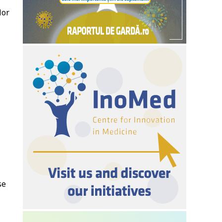
lor
se