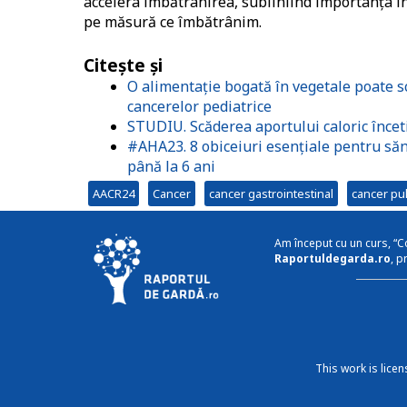
accelera îmbătrânirea, subliniind importanța îng
pe măsură ce îmbătrânim.
Citește și
O alimentație bogată în vegetale poate s
cancerelor pediatrice
STUDIU. Scăderea aportului caloric încet
#AHA23. 8 obiceiuri esențiale pentru săn
până la 6 ani
AACR24
Cancer
cancer gastrointestinal
cancer pu
Am început cu un curs, “C
Raportuldegarda.ro
, p
This work is lice