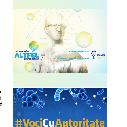
de
i
nd