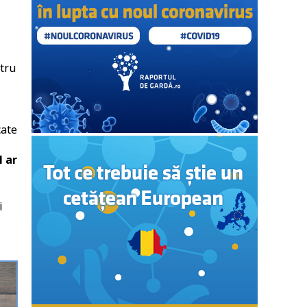
ntru
cate
l ar
i