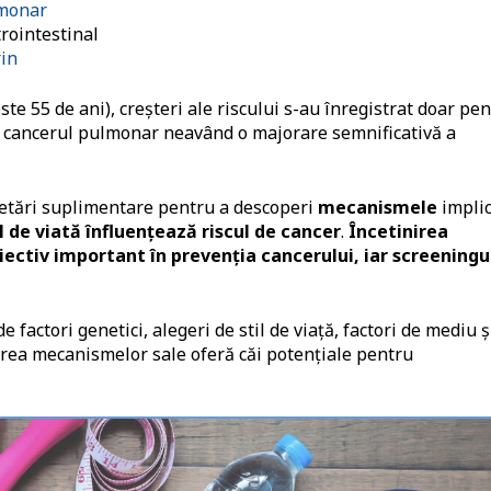
lmonar
trointestinal
rin
ste 55 de ani), creșteri ale riscului s-au înregistrat doar pe
), cancerul pulmonar neavând o majorare semnificativă a
cetări suplimentare pentru a descoperi
mecanismele
impli
il de viată înfluențează riscul de cancer
.
Încetinirea
iectiv important în prevenția cancerului, iar screeningu
factori genetici, alegeri de stil de viață, factori de mediu ș
gerea mecanismelor sale oferă căi potențiale pentru