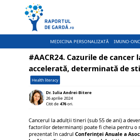
MEDICINA PERSONALIZATĂ
IMUNO-ONC
#AACR24. Cazurile de cancer la
accelerată, determinată de sti
Health literacy
Dr. Iulia Andrei-Bitere
26 aprilie 2024
Citit de
476
ori.
Cancerul la adulții tineri (sub 55 de ani) a deve
factorilor determinanți poate fi cheia pentru o
prezentat în cadrul
Conferinței Anuale a Aso