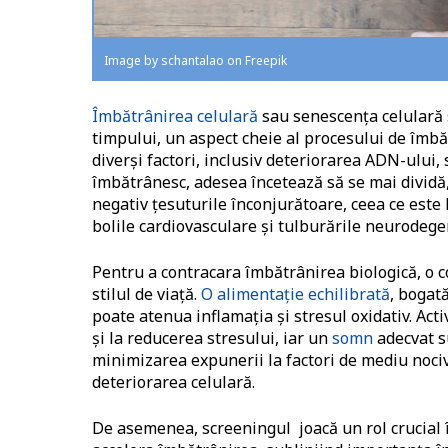
Image by schantalao on Freepik
Îmbătrânirea celulară
sau senescența celulară s
timpului, un aspect cheie al procesului de îmbă
diverși factori, inclusiv deteriorarea ADN-ului, 
îmbătrânesc, adesea încetează să se mai dividă,
negativ țesuturile înconjurătoare, ceea ce este 
bolile cardiovasculare și tulburările neurodege
Pentru a contracara îmbătrânirea biologică, o c
stilul de viață.
O alimentație echilibrată
, bogat
poate atenua inflamația și stresul oxidativ. Act
și la reducerea stresului, iar un
somn
adecvat su
minimizarea expunerii la factori de mediu nocivi
deteriorarea celulară.
De asemenea, screeningul joacă un rol crucial î