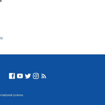
re
cu
rnational License
.