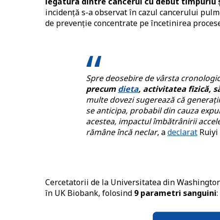
legătura dintre cancerul cu debut timpuriu 
incidență s-a observat în cazul cancerului pulmo
de prevenție concentrate pe încetinirea procese
Spre deosebire de vârsta cronologică
precum
dieta
, activitatea fizică,
multe dovezi sugerează că generații
se anticipa, probabil din cauza expune
acestea, impactul îmbătrânirii accel
rămâne încă neclar
, a
declarat
Ruiyi 
Cercetatorii de la Universitatea din Washingto
în UK Biobank, folosind
9 parametri sanguini
: