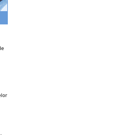
le
elor